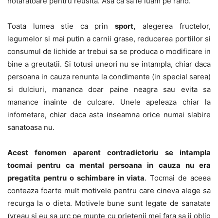
hotaratoare pentru reusita. Asa ca sa le luam pe rand.
Toata lumea stie ca prin
sport,
alegerea fructelor,
legumelor si mai putin a carnii grase, reducerea portiilor si
consumul de lichide ar trebui sa se produca o modificare in
bine a greutatii. Si totusi uneori nu se intampla, chiar daca
persoana in cauza renunta la condimente (in special sarea)
si dulciuri, mananca doar paine neagra sau evita sa
manance inainte de culcare. Unele apeleaza chiar la
infometare, chiar daca asta inseamna orice numai slabire
sanatoasa nu.
Acest fenomen aparent contradictoriu se intampla
tocmai pentru ca mental persoana in cauza nu era
pregatita pentru o schimbare in viata
. Tocmai de aceea
conteaza foarte mult motivele pentru care cineva alege sa
recurga la o dieta. Motivele bune sunt legate de sanatate
(vreau si eu sa urc pe munte cu prietenii mei fara sa ii oblig