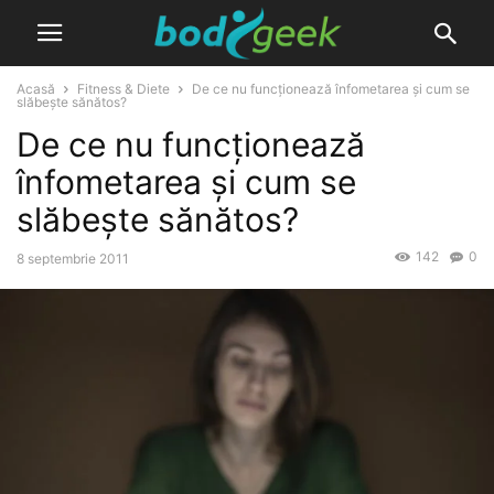
Acasă
Fitness & Diete
De ce nu funcționează înfometarea și cum se
slăbește sănătos?
De ce nu funcționează
înfometarea și cum se
slăbește sănătos?
142
0
8 septembrie 2011