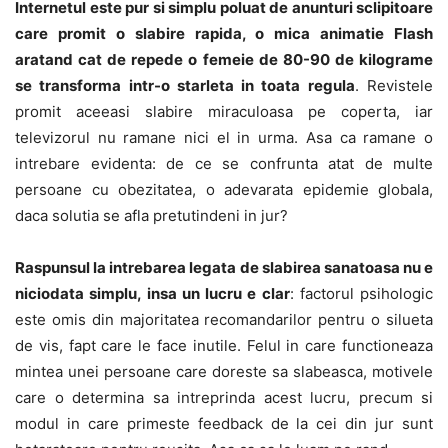
Internetul este pur si simplu poluat de anunturi sclipitoare
care promit o slabire rapida, o mica animatie Flash
aratand cat de repede o femeie de 80-90 de kilograme
se transforma intr-o starleta in toata regula
. Revistele
promit aceeasi slabire miraculoasa pe coperta, iar
televizorul nu ramane nici el in urma. Asa ca ramane o
intrebare evidenta: de ce se confrunta atat de multe
persoane cu obezitatea, o adevarata epidemie globala,
daca solutia se afla pretutindeni in jur?
Raspunsul la intrebarea legata de slabirea sanatoasa nu e
niciodata simplu, insa un lucru e clar
: factorul psihologic
este omis din majoritatea recomandarilor pentru o silueta
de vis, fapt care le face inutile. Felul in care functioneaza
mintea unei persoane care doreste sa slabeasca, motivele
care o determina sa intreprinda acest lucru, precum si
modul in care primeste feedback de la cei din jur sunt