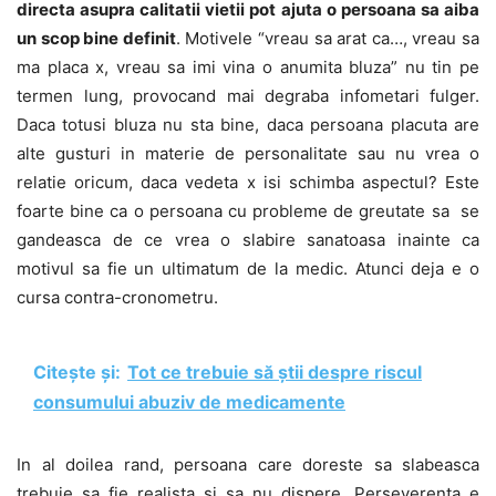
directa asupra calitatii vietii pot ajuta o persoana sa aiba
un scop bine definit
. Motivele “vreau sa arat ca…, vreau sa
ma placa x, vreau sa imi vina o anumita bluza” nu tin pe
termen lung, provocand mai degraba infometari fulger.
Daca totusi bluza nu sta bine, daca persoana placuta are
alte gusturi in materie de personalitate sau nu vrea o
relatie oricum, daca vedeta x isi schimba aspectul? Este
foarte bine ca o persoana cu probleme de greutate sa se
gandeasca de ce vrea o slabire sanatoasa inainte ca
motivul sa fie un ultimatum de la medic. Atunci deja e o
cursa contra-cronometru.
Citește și:
Tot ce trebuie să știi despre riscul
consumului abuziv de medicamente
In al doilea rand, persoana care doreste sa slabeasca
trebuie sa fie realista si sa nu dispere. Perseverenta e