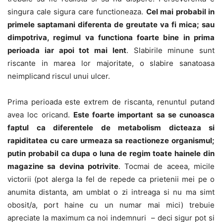
singura cale sigura care functioneaza.
Cel mai probabil in
primele saptamani diferenta de greutate va fi mica; sau
dimpotriva, regimul va functiona foarte bine in prima
perioada iar apoi tot mai lent
. Slabirile minune sunt
riscante in marea lor majoritate, o slabire sanatoasa
neimplicand riscul unui ulcer.
Prima perioada este extrem de riscanta, renuntul putand
avea loc oricand.
Este foarte important sa se cunoasca
faptul ca diferentele de metabolism dicteaza si
rapiditatea cu care urmeaza sa reactioneze organismul;
putin probabil ca dupa o luna de regim toate hainele din
magazine sa devina potrivite
. Tocmai de aceea, micile
victorii (pot alerga la fel de repede ca prietenii mei pe o
anumita distanta, am umblat o zi intreaga si nu ma simt
obosit/a, port haine cu un numar mai mici) trebuie
apreciate la maximum ca noi indemnuri – deci sigur pot si