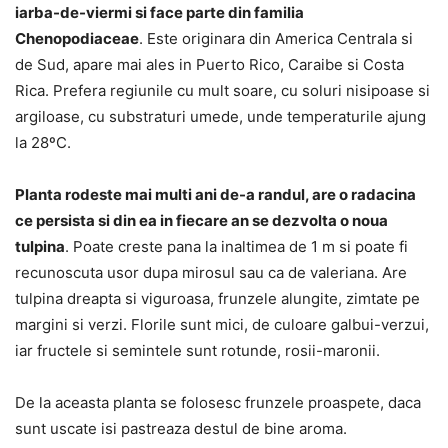
iarba-de-viermi si face parte din familia
Chenopodiaceae
. Este originara din America Centrala si
de Sud, apare mai ales in Puerto Rico, Caraibe si Costa
Rica. Prefera regiunile cu mult soare, cu soluri nisipoase si
argiloase, cu substraturi umede, unde temperaturile ajung
la 28ºC.
Planta rodeste mai multi ani de-a randul, are o radacina
ce persista si din ea in fiecare an se dezvolta o noua
tulpina
. Poate creste pana la inaltimea de 1 m si poate fi
recunoscuta usor dupa mirosul sau ca de valeriana. Are
tulpina dreapta si viguroasa, frunzele alungite, zimtate pe
margini si verzi. Florile sunt mici, de culoare galbui-verzui,
iar fructele si semintele sunt rotunde, rosii-maronii.
De la aceasta planta se folosesc frunzele proaspete, daca
sunt uscate isi pastreaza destul de bine aroma.