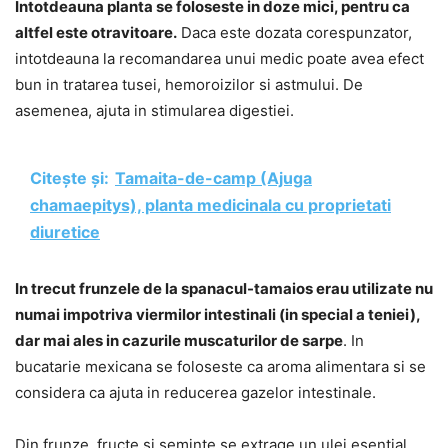
Intotdeauna planta se foloseste in doze mici, pentru ca
altfel este otravitoare.
Daca este dozata corespunzator,
intotdeauna la recomandarea unui medic poate avea efect
bun in tratarea tusei, hemoroizilor si astmului. De
asemenea, ajuta in stimularea digestiei.
Citește și:
Tamaita-de-camp (Ajuga
chamaepitys), planta medicinala cu proprietati
diuretice
In trecut frunzele de la spanacul-tamaios erau utilizate nu
numai impotriva viermilor intestinali (in special a teniei),
dar mai ales in cazurile muscaturilor de sarpe
. In
bucatarie mexicana se foloseste ca aroma alimentara si se
considera ca ajuta in reducerea gazelor intestinale.
Din frunze, fructe si seminte se extrage un ulei esential