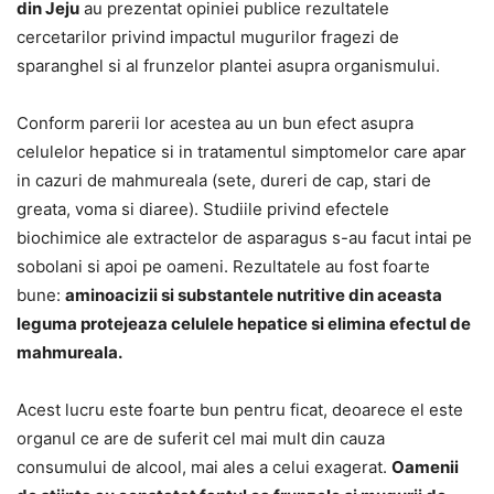
din Jeju
au prezentat opiniei publice rezultatele
cercetarilor privind impactul mugurilor fragezi de
sparanghel si al frunzelor plantei asupra organismului.
Conform parerii lor acestea au un bun efect asupra
celulelor hepatice si in tratamentul simptomelor care apar
in cazuri de mahmureala (sete, dureri de cap, stari de
greata, voma si diaree). Studiile privind efectele
biochimice ale extractelor de asparagus s-au facut intai pe
sobolani si apoi pe oameni. Rezultatele au fost foarte
bune:
aminoacizii si substantele nutritive din aceasta
leguma protejeaza celulele hepatice si elimina efectul de
mahmureala.
Acest lucru este foarte bun pentru ficat, deoarece el este
organul ce are de suferit cel mai mult din cauza
consumului de alcool, mai ales a celui exagerat.
Oamenii