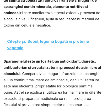
de stiinta au constatat faptul ca frunzele si mugurii de
sparanghel contin minerale, elemente nutritive si
aminoacizi
care amelioreaza stresul oxidativ provocat de
alcool la nivelul ficatului, ajuta la reducerea numarului de
toxine din celulele hepatice.
Citește și:
Bobul, legumă bogată în proteine
vegetale
Sparanghelul este un foarte bun antioxidant, diuretic,
antibacterian si un catalizator in procesul de asimilare al
alcoolului
. Comparativ cu mugurii, frunzele de sparanghel
au un continut mai mare de aminoacizi, deci utilizarea lor
este mai eficienta, proprietatile lor biologice sunt mai
bune. Astfel se explica si utilizarea lor mai mare in diferite
extracte si preparate medicinale cu rol in protejarea
ficatului si prevenirea simptomelor de mahmureala.