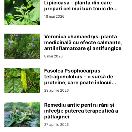
Lipicioasa – planta din care
prepari cel mai bun tonic de...
18 mai 2026
Veronica chamaedrys: planta
medicinală cu efecte calmante,
antiinflamatoare și antifungice
8 mai 2026
Fasolea Psophocarpus
tetragonolobus – o sursă de
proteine, care poate înlocui...
29 aprilie 2026
Remediu antic pentru răni și
infecții: puterea terapeutică a
pătlaginei
27 aprilie 2026