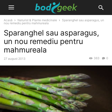
Acasă
Naturist & Plante medicinale
Sparanghel sau asparagus, un
nou remediu pentru mahmureala
Sparanghel sau asparagus,
un nou remediu pentru
mahmureala
363
0
27 august 2013