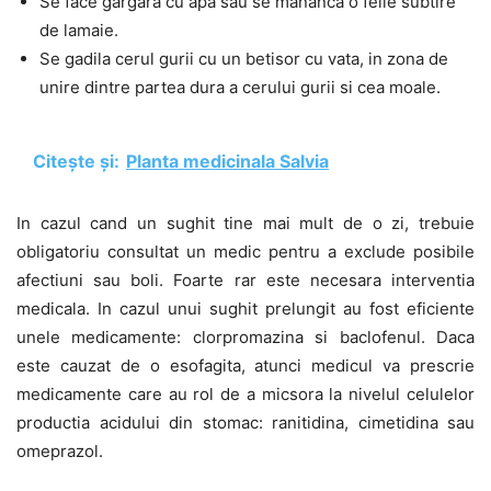
Se face gargara cu apa sau se mananca o felie subtire
de lamaie.
Se gadila cerul gurii cu un betisor cu vata, in zona de
unire dintre partea dura a cerului gurii si cea moale.
Citește și:
Planta medicinala Salvia
In cazul cand un sughit tine mai mult de o zi, trebuie
obligatoriu consultat un medic pentru a exclude posibile
afectiuni sau boli. Foarte rar este necesara interventia
medicala. In cazul unui sughit prelungit au fost eficiente
unele medicamente: clorpromazina si baclofenul. Daca
este cauzat de o esofagita, atunci medicul va prescrie
medicamente care au rol de a micsora la nivelul celulelor
productia acidului din stomac: ranitidina, cimetidina sau
omeprazol.