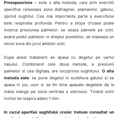
Presopunctura
– este o alta metoda, care prin exercitii
specifice relaxeaza zona diafragmei, plamanilor, gatului,
oprind sughitul. Cea mai importanta parte a exercitului
este respiratia profunda. Pentru a stopa crizase poate
incerca presiunea palmelor: se asaza palmele pe ochi,
avand podul palmelor in dreptul pometilor, se maseaza un
minut zona din jurul ambilor ochi.
Dupa acest tratament se apasa cu degetul pe varful
nasului. Combinand cele doua metode, a presiunii
palmelor si cea digitala, are locoprirea sughitului.
O alta
metoda este
: se pune degetul in scobitura gatului si se
apasa in jos, usor si se tin bine apasate degetele de la
mana stanga pe zona centrala a sternului. Tinand ochii
inchisi se respira adanc 1 min.
In cazul aparitiei sughitului cronic trebuie consultat un