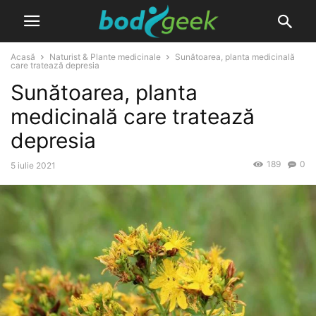
Acasă
Naturist & Plante medicinale
Sunătoarea, planta medicinală
care tratează depresia
Sunătoarea, planta
medicinală care tratează
depresia
189
0
5 iulie 2021