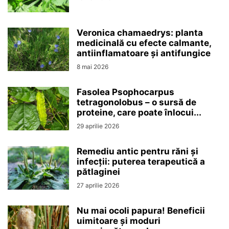
Veronica chamaedrys: planta
medicinală cu efecte calmante,
antiinflamatoare și antifungice
8 mai 2026
Fasolea Psophocarpus
tetragonolobus – o sursă de
proteine, care poate înlocui...
29 aprilie 2026
Remediu antic pentru răni și
infecții: puterea terapeutică a
pătlaginei
27 aprilie 2026
Nu mai ocoli papura! Beneficii
uimitoare și moduri