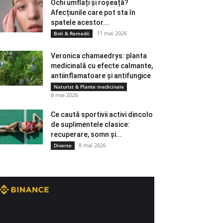
Ochi umflați și roșeață?
Afecțiunile care pot sta în
spatele acestor...
11 mai 2026
Boli & Remedii
Veronica chamaedrys: planta
medicinală cu efecte calmante,
antiinflamatoare și antifungice
Naturist & Plante medicinale
8 mai 2026
Ce caută sportivii activi dincolo
de suplimentele clasice:
recuperare, somn și...
8 mai 2026
Diverse