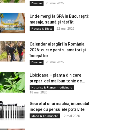
25 mai 2026
Diverse
Unde mergi la SPA în București:
masaje, saună și răsfăț
22 mai 2026
Fitness & Diete
Calendar alergări în România
2026: curse pentru amatori și
începători
20 mai 2026
Diverse
Lipicioasa – planta din care
prepari cel mai bun tonic de...
Naturist & Plante medicinale
18 mai 2026
Secretul unui machiaj impecabil
începe cu pensulele potrivite
12 mai 2026
Moda & Frumusete