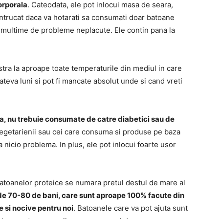
corporala
. Cateodata, ele pot inlocui masa de seara,
 intrucat daca va hotarati sa consumati doar batoane
o multime de probleme neplacute. Ele contin pana la
ra la aproape toate temperaturile din mediul in care
 cateva luni si pot fi mancate absolut unde si cand vreti
za, nu trebuie consumate de catre diabetici sau de
 vegetarienii sau cei care consuma si produse pe baza
 nicio problema. In plus, ele pot inlocui foarte usor
batoanelor proteice se numara pretul destul de mare al
de 70-80 de bani, care sunt aproape 100% facute din
e si nocive pentru noi
. Batoanele care va pot ajuta sunt