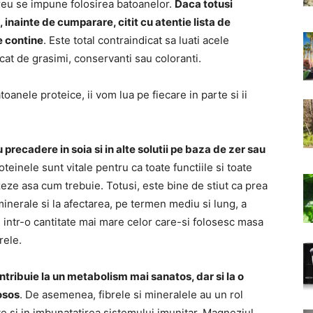
reu se impune folosirea batoanelor.
Daca totusi
i, inainte de cumparare, citit cu atentie lista de
e contine
. Este total contraindicat sa luati acele
at de grasimi, conservanti sau coloranti.
toanele proteice, ii vom lua pe fiecare in parte si ii
recadere in soia si in alte solutii pe baza de zer sau
oteinele sunt vitale pentru ca toate functiile si toate
zeze asa cum trebuie. Totusi, este bine de stiut ca prea
inerale si la afectarea, pe termen mediu si lung, a
 intr-o cantitate mai mare celor care-si folosesc masa
rele.
ntribuie la un metabolism mai sanatos, dar si la o
 osos
. De asemenea, fibrele si mineralele au un rol
e si in imbunatatirea sistemului imunitar. Magneziul