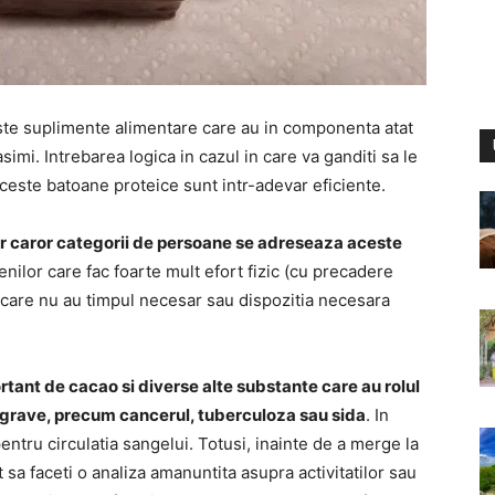
ste suplimente alimentare care au in componenta atat
asimi. Intrebarea logica in cazul in care va ganditi sa le
aceste batoane proteice sunt intr-adevar eficiente.
lar caror categorii de persoane se adreseaza aceste
enilor care fac foarte mult efort fizic (cu precadere
a care nu au timpul necesar sau dispozitia necesara
tant de cacao si diverse alte substante care au rolul
r grave, precum cancerul, tuberculoza sau sida
. In
entru circulatia sangelui. Totusi, inainte de a merge la
 sa faceti o analiza amanuntita asupra activitatilor sau