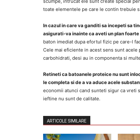
scumpe, intrucat ele sunt create special pe
toate elementele pe care le contin trebuie sa
In cazul in care va ganditi sa incepeti sa tin
asigurati-va inainte ca aveti un plan foarte
baton imediat dupa efortul fizic pe care-l fa
Cele mai eficiente in acest sens sunt acele 
carbohidrati, desi au in componenta si mult
Retineti ca batoanele proteice nu sunt inlocu
le completa si de a va aduce acele substan
economii atunci cand sunteti sigur ca vreti
ieftine nu sunt de calitate.
ARTICOLE SIMILARE