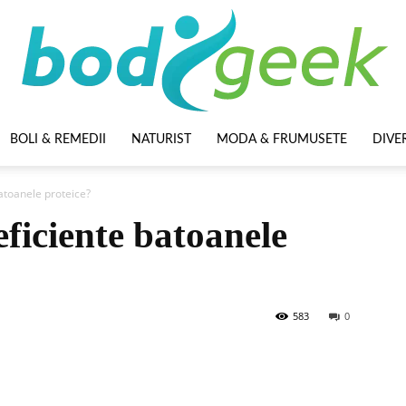
BOLI & REMEDII
NATURIST
MODA & FRUMUSETE
DIVE
BodyGeek
batoanele proteice?
eficiente batoanele
583
0