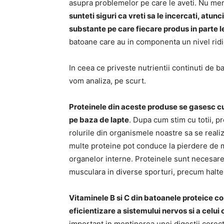
asupra problemelor pe care le aveti. Nu me
sunteti siguri ca vreti sa le incercati, atunc
substante pe care fiecare produs in parte l
batoane care au in componenta un nivel ridic
In ceea ce priveste nutrientii continuti de ba
vom analiza, pe scurt.
Proteinele din aceste produse se gasesc cu p
pe baza de lapte
. Dupa cum stim cu totii, pr
rolurile din organismele noastre sa se reali
multe proteine pot conduce la pierdere de m
organelor interne. Proteinele sunt necesare
musculara in diverse sporturi, precum halte
Vitaminele B si C din batoanele proteice co
eficientizare a sistemului nervos si a celui
important in mentinerea unei digestii corect