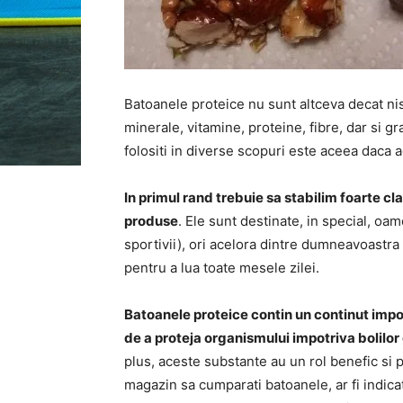
Batoanele proteice nu sunt altceva decat ni
minerale, vitamine, proteine, fibre, dar si gr
folositi in diverse scopuri este aceea daca 
In primul rand trebuie sa stabilim foarte c
produse
. Ele sunt destinate, in special, oam
sportivii), ori acelora dintre dumneavoastr
pentru a lua toate mesele zilei.
Batoanele proteice contin un continut impor
de a proteja organismului impotriva bolilo
plus, aceste substante au un rol benefic si p
magazin sa cumparati batoanele, ar fi indicat