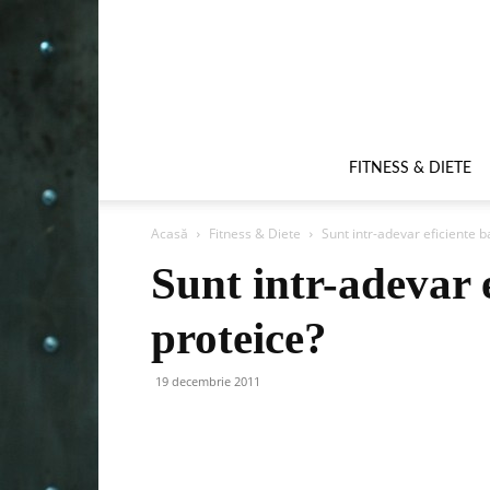
FITNESS & DIETE
Acasă
Fitness & Diete
Sunt intr-adevar eficiente 
Sunt intr-adevar 
proteice?
19 decembrie 2011