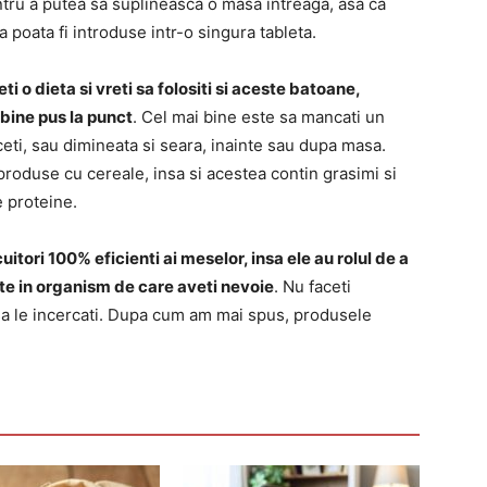
ntru a putea sa suplineasca o masa intreaga, asa ca
 poata fi introduse intr-o singura tableta.
eti o dieta si vreti sa folositi si aceste batoane,
 bine pus la punct
. Cel mai bine este sa mancati un
ceti, sau dimineata si seara, inainte sau dupa masa.
produse cu cereale, insa si acestea contin grasimi si
e proteine.
itori 100% eficienti ai meselor, insa ele au rolul de a
te in organism de care aveti nevoie
. Nu faceti
 sa le incercati. Dupa cum am mai spus, produsele