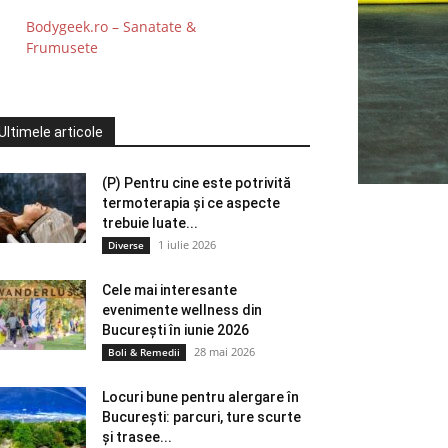
Bodygeek.ro – Sanatate &
Frumusete
Ultimele articole
(P) Pentru cine este potrivită
termoterapia și ce aspecte
trebuie luate...
1 iulie 2026
Diverse
Cele mai interesante
evenimente wellness din
București în iunie 2026
28 mai 2026
Boli & Remedii
Locuri bune pentru alergare în
București: parcuri, ture scurte
și trasee...