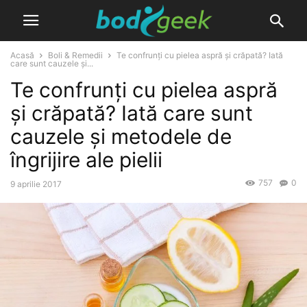
Acasă
Boli & Remedii
Te confrunți cu pielea aspră și crăpată? Iată
care sunt cauzele și...
Te confrunți cu pielea aspră
și crăpată? Iată care sunt
cauzele și metodele de
îngrijire ale pielii
757
0
9 aprilie 2017