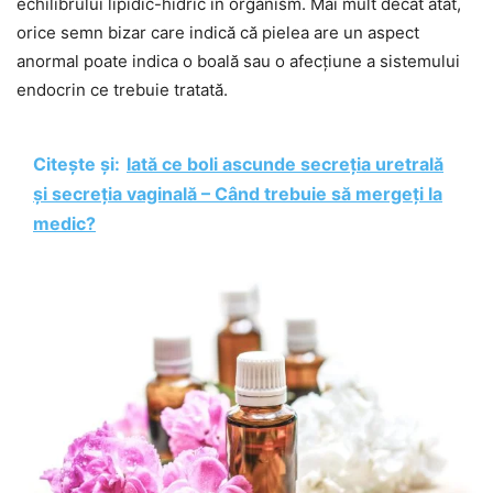
echilibrului lipidic-hidric în organism. Mai mult decât atât,
orice semn bizar care indică că pielea are un aspect
anormal poate indica o boală sau o afecțiune a sistemului
endocrin ce trebuie tratată.
Citește și:
Iată ce boli ascunde secreția uretrală
și secreția vaginală – Când trebuie să mergeți la
medic?