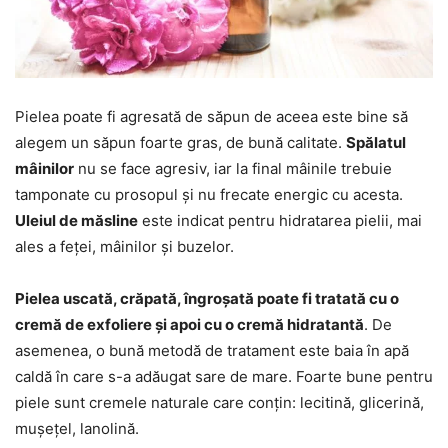
Pielea poate fi agresată de săpun de aceea este bine să
alegem un săpun foarte gras, de bună calitate.
Spălatul
mâinilor
nu se face agresiv, iar la final mâinile trebuie
tamponate cu prosopul și nu frecate energic cu acesta.
Uleiul de măsline
este indicat pentru hidratarea pielii, mai
ales a feței, mâinilor și buzelor.
Pielea uscată, crăpată, îngroșată poate fi tratată cu o
cremă de exfoliere și apoi cu o cremă hidratantă
. De
asemenea, o bună metodă de tratament este baia în apă
caldă în care s-a adăugat sare de mare. Foarte bune pentru
piele sunt cremele naturale care conțin: lecitină, glicerină,
mușețel, lanolină.