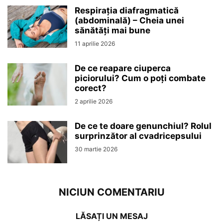
Respirația diafragmatică
(abdominală) – Cheia unei
sănătăți mai bune
11 aprilie 2026
De ce reapare ciuperca
piciorului? Cum o poți combate
corect?
2 aprilie 2026
De ce te doare genunchiul? Rolul
surprinzător al cvadricepsului
30 martie 2026
NICIUN COMENTARIU
LĂSAȚI UN MESAJ