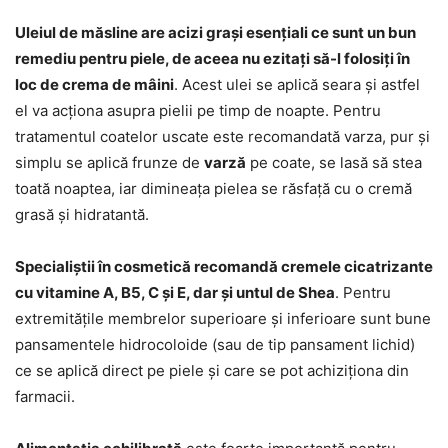
Uleiul de măsline are acizi grași esențiali ce sunt un bun
remediu pentru piele, de aceea nu ezitați să-l folosiți în
loc de crema de mâini
. Acest ulei se aplică seara și astfel
el va acționa asupra pielii pe timp de noapte. Pentru
tratamentul coatelor uscate este recomandată varza, pur și
simplu se aplică frunze de
varză
pe coate, se lasă să stea
toată noaptea, iar dimineața pielea se răsfață cu o cremă
grasă și hidratantă.
Specialiștii în cosmetică recomandă cremele cicatrizante
cu vitamine A, B5, C și E, dar și untul de Shea
. Pentru
extremitățile membrelor superioare și inferioare sunt bune
pansamentele hidrocoloide (sau de tip pansament lichid)
ce se aplică direct pe piele și care se pot achiziționa din
farmacii.