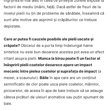
îngrijirea ei mai ales în ceea ce privește zonele expuse la
factorii de mediu (mâini, față). Dacă astfel de fisuri de la
nivelul pielii nu țin de probleme de sănătate, înseamnă că
sunt alte motive ale asprimii și crăpăturilor ce trebuie
depistate.
Care ar putea fi cauzele posibile ale pielii uscate și
crăpate?
Obiceiul de a purta timp îndelungat haine
sintetice nu este bun deoarece acestea pot avea un efect
iritant asupra pielii.
Munca la birou poate fi un factor al
înăspririi pielii coatelor deoarece apare un impact
mecanic între pielea coatelor și suprafața de impact
(a
mesei, a scaunului).
Băile
în apa care are un conținut
semnificativ de clor poate usca piele coatelor, mâinilor,
picioarelor, de aceea în apa de baie trebuie să se adauge
câteva picături de uleiuri aromatice sau puțin spumant de
baie.