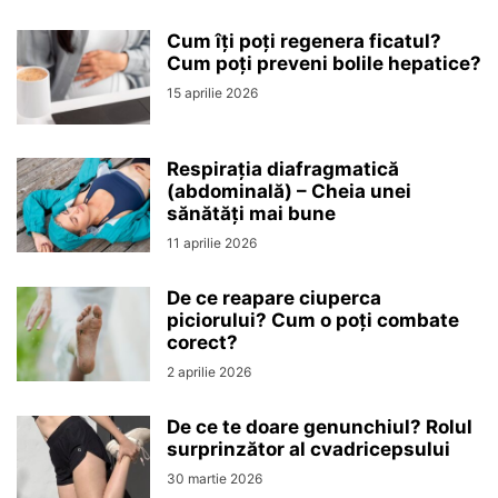
Cum îți poți regenera ficatul?
Cum poți preveni bolile hepatice?
15 aprilie 2026
Respirația diafragmatică
(abdominală) – Cheia unei
sănătăți mai bune
11 aprilie 2026
De ce reapare ciuperca
piciorului? Cum o poți combate
corect?
2 aprilie 2026
De ce te doare genunchiul? Rolul
surprinzător al cvadricepsului
30 martie 2026