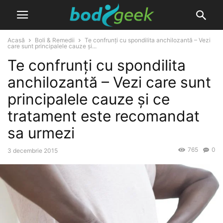
Acasă
Boli & Remedii
Te confrunți cu spondilita anchilozantă – Vezi
care sunt principalele cauze și...
Te confrunți cu spondilita
anchilozantă – Vezi care sunt
principalele cauze și ce
tratament este recomandat
sa urmezi
765
0
3 decembrie 2015