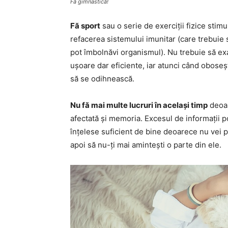
Fă gimnastică!
Fă sport
sau o serie de exerciții fizice stimu
refacerea sistemului imunitar (care trebuie s
pot îmbolnăvi organismul). Nu trebuie să exag
ușoare dar eficiente, iar atunci când oboseșt
să se odihnească.
Nu fă mai multe lucruri în același timp
deoar
afectată și memoria. Excesul de informații p
înțelese suficient de bine deoarece nu vei put
apoi să nu-ți mai amintești o parte din ele.