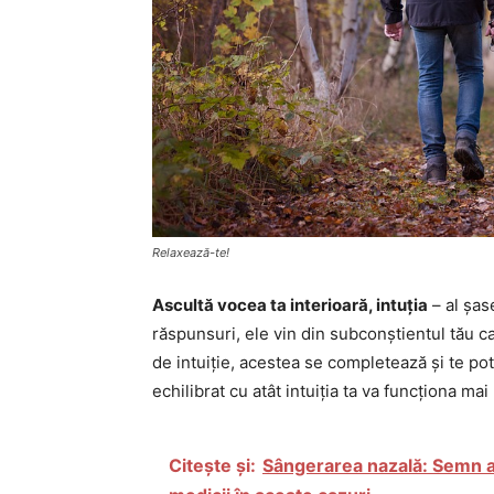
Relaxează-te!
Ascultă vocea ta interioară, intuția
– al șas
răspunsuri, ele vin din subconștientul tău ca
de intuiție, acestea se completează și te pot 
echilibrat cu atât intuiția ta va funcționa mai
Citește și:
Sângerarea nazală: Semn al