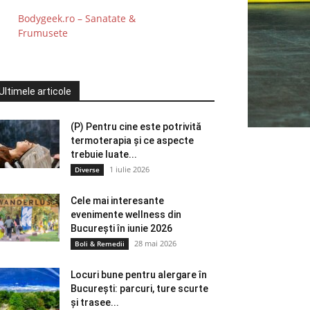
Bodygeek.ro – Sanatate &
Frumusete
Ultimele articole
(P) Pentru cine este potrivită
termoterapia și ce aspecte
trebuie luate...
1 iulie 2026
Diverse
Cele mai interesante
evenimente wellness din
București în iunie 2026
28 mai 2026
Boli & Remedii
Locuri bune pentru alergare în
București: parcuri, ture scurte
și trasee...