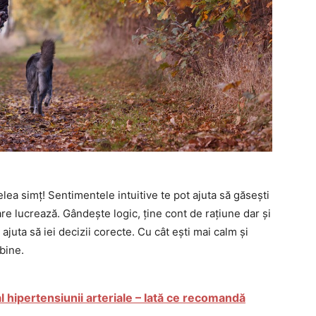
elea simț! Sentimentele intuitive te pot ajuta să găsești
re lucrează. Gândește logic, ține cont de rațiune dar și
ajuta să iei decizii corecte. Cu cât ești mai calm și
 bine.
 hipertensiunii arteriale – Iată ce recomandă