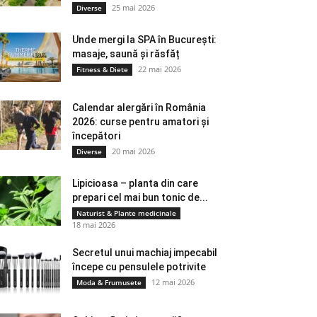
25 mai 2026
Diverse
Unde mergi la SPA în București:
masaje, saună și răsfăț
22 mai 2026
Fitness & Diete
Calendar alergări în România
2026: curse pentru amatori și
începători
20 mai 2026
Diverse
Lipicioasa – planta din care
prepari cel mai bun tonic de...
Naturist & Plante medicinale
18 mai 2026
Secretul unui machiaj impecabil
începe cu pensulele potrivite
12 mai 2026
Moda & Frumusete