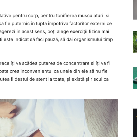
lative pentru corp, pentru tonifierea musculaturii și
ă fie puternic în lupta împotriva factorilor externi ce
erezi în acest sens, poți alege exerciții fizice mai
i este indicat să faci pauză, să dai organismului timp
ece îți va scădea puterea de concentrare și îți va fi
oate crea inconvenientul ca unele din ele să nu fie
ea fi destul de atent la toate, și există și riscul ca