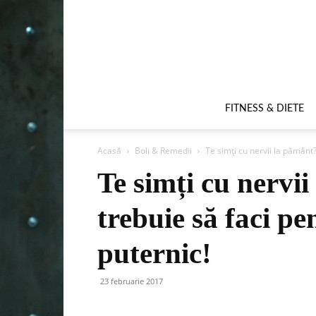
FITNESS & DIETE
Acasă
Boli & Remedii
Te simți cu nervii la pământ?
Te simți cu nervi
trebuie să faci pen
puternic!
23 februarie 2017