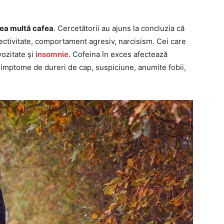
rea multă cafea
. Cercetătorii au ajuns la concluzia că
ectivitate, comportament agresiv, narcisism. Cei care
vozitate și
insomnie
. Cofeina în exces afectează
ă simptome de dureri de cap, suspiciune, anumite fobii,