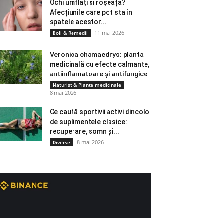
Ochi umflați și roșeață?
Afecțiunile care pot sta în
spatele acestor...
11 mai 2026
Boli & Remedii
Veronica chamaedrys: planta
medicinală cu efecte calmante,
antiinflamatoare și antifungice
Naturist & Plante medicinale
8 mai 2026
Ce caută sportivii activi dincolo
de suplimentele clasice:
recuperare, somn și...
8 mai 2026
Diverse