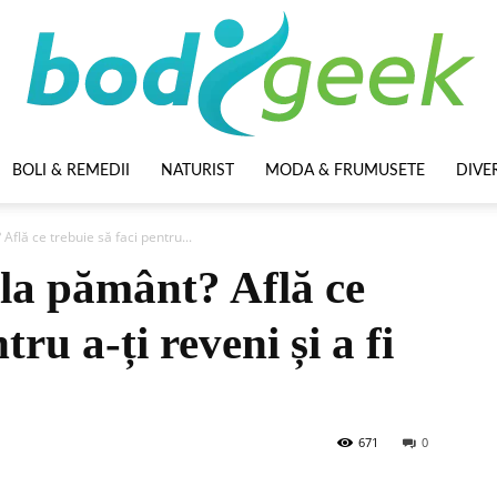
BOLI & REMEDII
NATURIST
MODA & FRUMUSETE
DIVE
BodyGeek
 Află ce trebuie să faci pentru...
i la pământ? Află ce
tru a-ți reveni și a fi
671
0