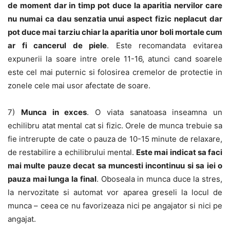
de moment dar in timp pot duce la aparitia nervilor care
nu numai ca dau senzatia unui aspect fizic neplacut dar
pot duce mai tarziu chiar la aparitia unor boli mortale cum
ar fi cancerul de piele
. Este recomandata evitarea
expunerii la soare intre orele 11-16, atunci cand soarele
este cel mai puternic si folosirea cremelor de protectie in
zonele cele mai usor afectate de soare.
7)
Munca in exces
. O viata sanatoasa inseamna un
echilibru atat mental cat si fizic. Orele de munca trebuie sa
fie intrerupte de cate o pauza de 10-15 minute de relaxare,
de restabilire a echilibrului mental.
Este mai indicat sa faci
mai multe pauze decat sa muncesti incontinuu si sa iei o
pauza mai lunga la final
. Oboseala in munca duce la stres,
la nervozitate si automat vor aparea greseli la locul de
munca – ceea ce nu favorizeaza nici pe angajator si nici pe
angajat.