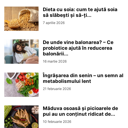
Dieta cu soia: cum te ajută soia
să slăbești și să-ți...
7 aprilie 2026
De unde vine balonarea? – Ce
probiotice ajută în reducerea
balonării...
16 martie 2026
Îngrășarea din senin – un semn al
metabolismului lent
21 februarie 2026
Măduva osoasă și picioarele de
pui au un conținut ridicat de...
10 februarie 2026