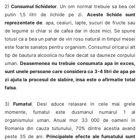
2)
Consumul lichidelor
. Un om normal trebuie sa bea cel
putin 1,5 litri de lichide pe zi.
Aceste lichide sunt
reprezentate de
: apa, ceaiuri, lapte, sucuri de fructe sau
de legume si chiar si de cafea dar in doze mici. Se spune
totusi ca a bea un pahar de vin rosu natural in timpul mesei
este foarte sanatos pentru organism. Consumul oricarui alt
tip de bautura alcoolica nu face decat sa dauneze corpului
uman.
Deasemenea nu trebuie consumata apa in exces,
sunt unele persoane care considera ca 3-4 litri de apa pe
zi ajuta la procesul de slabire, insa este o afirmatie total
falsa
.
3)
Fumatul
. Desi aduce relaxare in cele mai grele
momente, fumatul este dusmanul numarul 1 al
organismului uman. Anual mor 33 000 de oameni in
Romania din cauza tutunului, 70% dintre acestia avand
peste 35 de ani.
Principalele efecte ale fumatului sunt