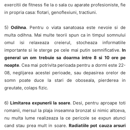
exercitii de fitness fie la o sala cu aparate profesioniste, fie
in propria casa: flotari, genoflexiuni, tractiuni.
5)
Odihna
. Pentru o viata sanatoasa este nevoie si de
multa odihna. Mai multe teorii spun ca in timpul somnului
omul isi relaxeaza creierul, stocheaza informatiile
importante si le sterge pe cele mai putin semnificative.
In
general un om trebuie sa doarma intre 8 si 10 ore pe
noapte
. Cea mai potrivita perioada pentru a dormi este 22-
08, neglijarea acestei perioade, sau depasirea orelor de
somn poate duce la stari de oboseala, pierderea in
greutate, colaps fizic.
6)
Limitarea expunerii la soare
. Desi, pentru aproape toti
romanii, mersul la plaja inseamna bronzat si nimic altceva,
nu multa lume realizeaza la ce pericole se expun atunci
cand stau prea mult in soare.
Radiatiile pot cauza arsuri