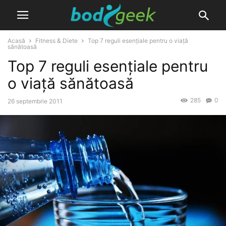
Acasă
Fitness & Diete
Top 7 reguli esențiale pentru o viață
sănătoasă
Top 7 reguli esențiale pentru
o viață sănătoasă
285
0
26 septembrie 2011