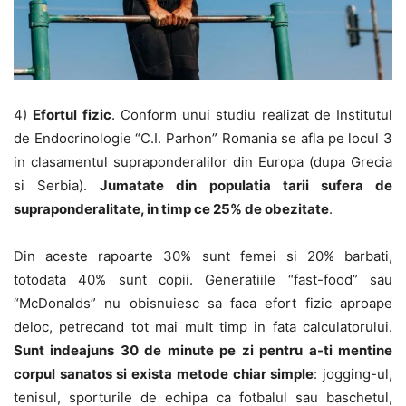
4)
Efortul fizic
. Conform unui studiu realizat de Institutul
de Endocrinologie “C.I. Parhon” Romania se afla pe locul 3
in clasamentul supraponderalilor din Europa (dupa Grecia
si Serbia).
Jumatate din populatia tarii sufera de
supraponderalitate, in timp ce 25% de obezitate
.
Din aceste rapoarte 30% sunt femei si 20% barbati,
totodata 40% sunt copii. Generatiile “fast-food” sau
“McDonalds” nu obisnuiesc sa faca efort fizic aproape
deloc, petrecand tot mai mult timp in fata calculatorului.
Sunt indeajuns 30 de minute pe zi pentru a-ti mentine
corpul sanatos si exista metode chiar simple
: jogging-ul,
tenisul, sporturile de echipa ca fotbalul sau baschetul,