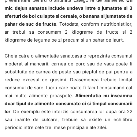
preferintele pentru o anumita categorie de alimente.
Un
mic dejun sanatos include undeva intre o jumatate si 3
sferturi de bol cu lapte si cereale, o banana si jumatate de
pahar de suc de fructe
. Totodata, conform nutritionistilor,
ar trebui sa consumam 2 kilograme de fructe si 2
kilograme de legume pe zi precum si un pahar de iaurt.
Cheia catre o alimentatie sanatoasa o reprezinta consumul
moderat al mancarii, carnea de porc sau de vaca poate fi
substituita de carnea de peste sau pieptul de pui pentru a
reduce excesul de grasimi. Deasemenea trebuie limitat
consumul de sare, lucru care poate fi facut consumand cat
mai multe alimente proaspete.
Alimentatia nu inseamna
doar tipul de alimente consumate ci si timpul consumarii
lor
. De exemplu este interzis consumarea lor dupa ora 22
sau inainte de culcare, trebuie sa existe un echilibru
periodic intre cele trei mese principale ale zilei.