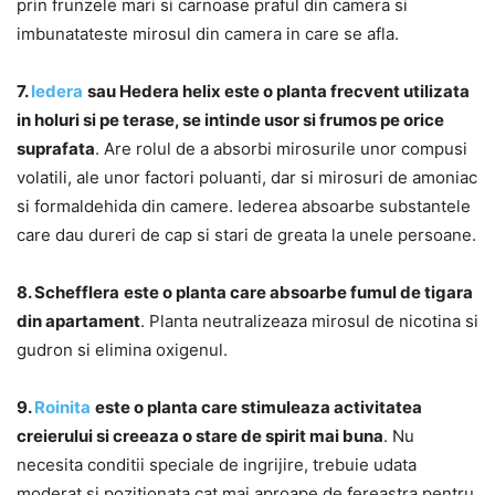
prin frunzele mari si carnoase praful din camera si
imbunatateste mirosul din camera in care se afla.
7.
Iedera
sau Hedera helix este o planta frecvent utilizata
in holuri si pe terase, se intinde usor si frumos pe orice
suprafata
. Are rolul de a absorbi mirosurile unor compusi
volatili, ale unor factori poluanti, dar si mirosuri de amoniac
si formaldehida din camere. Iederea absoarbe substantele
care dau dureri de cap si stari de greata la unele persoane.
8. Schefflera
este o planta care absoarbe fumul de tigara
din apartament
. Planta neutralizeaza mirosul de nicotina si
gudron si elimina oxigenul.
9.
Roinita
este o planta care stimuleaza activitatea
creierului si creeaza o stare de spirit mai buna
. Nu
necesita conditii speciale de ingrijire, trebuie udata
moderat si pozitionata cat mai aproape de fereastra pentru