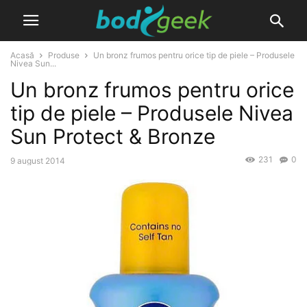
Acasă
Produse
Un bronz frumos pentru orice tip de piele – Produsele
Nivea Sun...
Un bronz frumos pentru orice
tip de piele – Produsele Nivea
Sun Protect & Bronze
231
0
9 august 2014