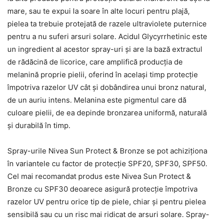
mare, sau te expui la soare în alte locuri pentru plajă,
pielea ta trebuie protejată de razele ultraviolete puternice
pentru a nu suferi arsuri solare. Acidul Glycyrrhetinic este
un ingredient al acestor spray-uri și are la bază extractul
de rădăcină de licorice, care amplifică producția de
melanină proprie pielii, oferind în același timp protecție
împotriva razelor UV cât și dobândirea unui bronz natural,
de un auriu intens. Melanina este pigmentul care dă
culoare pielii, de ea depinde bronzarea uniformă, naturală
și durabilă în timp.
Spray-urile Nivea Sun Protect & Bronze se pot achiziționa
în variantele cu factor de protecție SPF20, SPF30, SPF50.
Cel mai recomandat produs este Nivea Sun Protect &
Bronze cu SPF30 deoarece asigură protecție împotriva
razelor UV pentru orice tip de piele, chiar și pentru pielea
sensibilă sau cu un risc mai ridicat de arsuri solare. Spray-