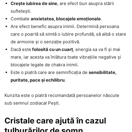
Crește iubirea de sine
, are efect bun asupra stării
sufletești.
Combate
anxietatea, blocajele emoționale
.
Are efect benefic asupra inimii. Determină persoana
care o poartă să simtă o iubire profundă, să aibă o stare
de armonie și o senzație pozitivă.
Dacă este
folosită cu un cuarț
, energia sa va fi și mai
mare, iar acesta va înlătura toate vibrațiile negative și
blocajele legate de chakra inimii.
Este o piatră care are semnificația de
sensibilitate,
puritate, pace și echilibru
.
Kunzita este o piatră recomandată persoanelor născute
sub semnul zodiacal Pești.
Cristale care ajută în cazul
tulburărilor de somn