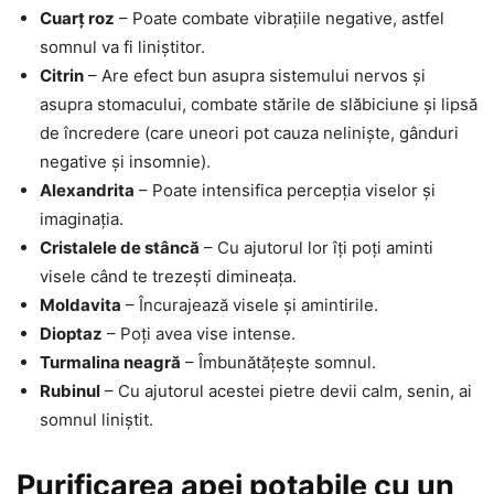
Cuarț roz
– Poate combate vibrațiile negative, astfel
somnul va fi liniștitor.
Citrin
– Are efect bun asupra sistemului nervos și
asupra stomacului, combate stările de slăbiciune și lipsă
de încredere (care uneori pot cauza neliniște, gânduri
negative și insomnie).
Alexandrita
– Poate intensifica percepția viselor și
imaginația.
Cristalele de stâncă
– Cu ajutorul lor îți poți aminti
visele când te trezești dimineața.
Moldavita
– Încurajează visele și amintirile.
Dioptaz
– Poți avea vise intense.
Turmalina neagră
– Îmbunătățește somnul.
Rubinul
– Cu ajutorul acestei pietre devii calm, senin, ai
somnul liniștit.
Purificarea apei potabile cu un