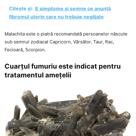
Citește și:
8 simptome și semne ce anunță
fibromul uterin care nu trebuie neglijate
Malachita este o piatră recomandată persoanelor născute
sub semnul zodiacal Capricorn, Vărsător, Taur, Rac,
Fecioară, Scorpion.
Cuarțul fumuriu este indicat pentru
tratamentul amețelii