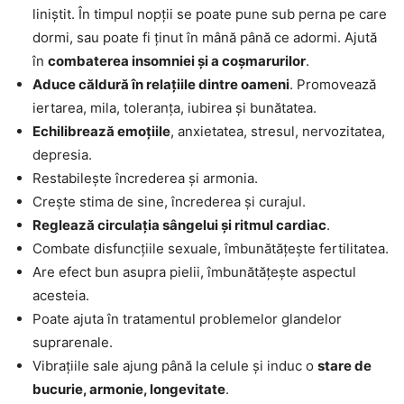
liniștit. În timpul nopții se poate pune sub perna pe care
dormi, sau poate fi ținut în mână până ce adormi. Ajută
în
combaterea insomniei și a coșmarurilor
.
Aduce căldură în relațiile dintre oameni
. Promovează
iertarea, mila, toleranța, iubirea și bunătatea.
Echilibrează emoțiile
, anxietatea, stresul, nervozitatea,
depresia.
Restabilește încrederea și armonia.
Crește stima de sine, încrederea și curajul.
Reglează circulația sângelui și ritmul cardiac
.
Combate disfuncțiile sexuale, îmbunătățește fertilitatea.
Are efect bun asupra pielii, îmbunătățește aspectul
acesteia.
Poate ajuta în tratamentul problemelor glandelor
suprarenale.
Vibrațiile sale ajung până la celule și induc o
stare de
bucurie, armonie, longevitate
.