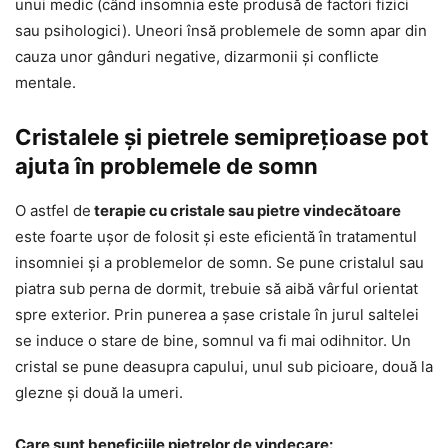
unui medic (când insomnia este produsă de factori fizici
sau psihologici). Uneori însă problemele de somn apar din
cauza unor gânduri negative, dizarmonii și conflicte
mentale.
Cristalele și pietrele semiprețioase pot
ajuta în problemele de somn
O astfel de
terapie cu cristale sau pietre vindecătoare
este foarte ușor de folosit și este eficientă în tratamentul
insomniei și a problemelor de somn. Se pune cristalul sau
piatra sub perna de dormit, trebuie să aibă vârful orientat
spre exterior. Prin punerea a șase cristale în jurul saltelei
se induce o stare de bine, somnul va fi mai odihnitor. Un
cristal se pune deasupra capului, unul sub picioare, două la
glezne și două la umeri.
Care sunt beneficiile pietrelor de vindecare: