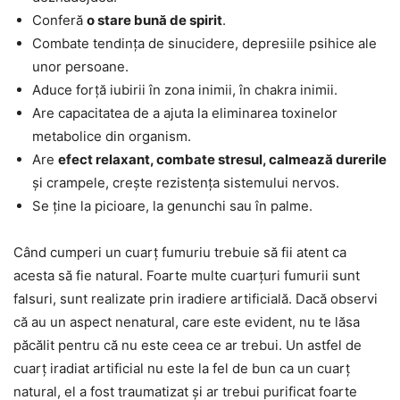
Conferă
o stare bună de spirit
.
Combate tendința de sinucidere, depresiile psihice ale
unor persoane.
Aduce forță iubirii în zona inimii, în chakra inimii.
Are capacitatea de a ajuta la eliminarea toxinelor
metabolice din organism.
Are
efect relaxant, combate stresul, calmează durerile
și crampele, crește rezistența sistemului nervos.
Se ține la picioare, la genunchi sau în palme.
Când cumperi un cuarț fumuriu trebuie să fii atent ca
acesta să fie natural. Foarte multe cuarțuri fumurii sunt
falsuri, sunt realizate prin iradiere artificială. Dacă observi
că au un aspect nenatural, care este evident, nu te lăsa
păcălit pentru că nu este ceea ce ar trebui. Un astfel de
cuarț iradiat artificial nu este la fel de bun ca un cuarț
natural, el a fost traumatizat și ar trebui purificat foarte