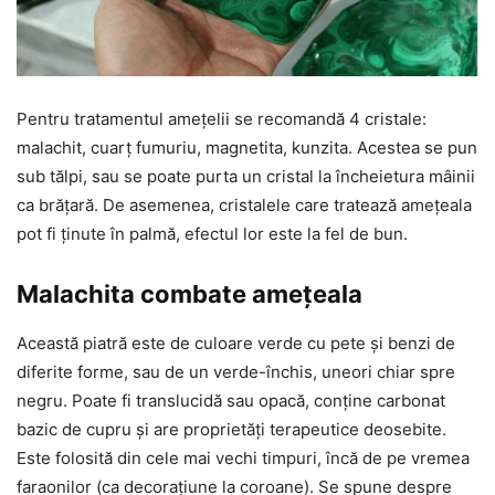
Pentru tratamentul amețelii se recomandă 4 cristale:
malachit, cuarț fumuriu, magnetita, kunzita. Acestea se pun
sub tălpi, sau se poate purta un cristal la încheietura mâinii
ca brățară. De asemenea, cristalele care tratează amețeala
pot fi ținute în palmă, efectul lor este la fel de bun.
Malachita combate amețeala
Această piatră este de culoare verde cu pete și benzi de
diferite forme, sau de un verde-închis, uneori chiar spre
negru. Poate fi translucidă sau opacă, conține carbonat
bazic de cupru și are proprietăți terapeutice deosebite.
Este folosită din cele mai vechi timpuri, încă de pe vremea
faraonilor (ca decorațiune la coroane). Se spune despre