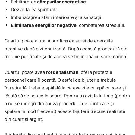
Echilibrarea
câmpurilor energetice
.
Dezvoltarea spirituală.
Îmbunătățirea stării interioare și a sănătății.
Eliminarea energiilor negative
, combaterea stresului.
Cuarțul poate ajuta la purificarea aurei de energiile
negative după o zi epuizantă. După această procedură ele
trebuie purificate și de aceea se țin în apă cu sare marină.
Cuarțul poate avea
rol de talisman
, oferă protecție
persoanei care îl poartă. O astfel de bijuterie trebuie
întreținută, trebuie spălată la câteva zile cu apă cu sare și
lăsată să se usuce la soare. Pentru a rezista în timp (pentru
a nu se înnegri din cauza procedurii de purificare și
spălare în mod frecvent) aceste bijuterii trebuie realizate
din cuarț și argint.
Bijuteriile din cuarț pot fi sub diferite forme: cercei, inele,