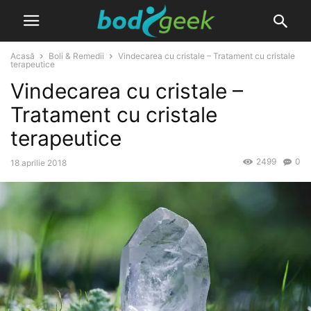
Acasă
Boli & Remedii
Vindecarea cu cristale – Tratament cu cristale
terapeutice
Vindecarea cu cristale –
Tratament cu cristale
terapeutice
2499
0
18 aprilie 2018