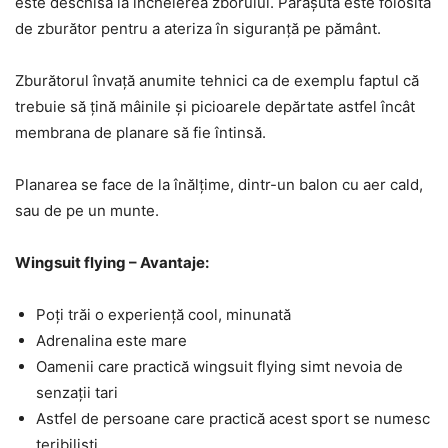
este deschisă la încheierea zborului. Parașuta este folosită
de zburător pentru a ateriza în siguranță pe pământ.
Zburătorul învață anumite tehnici ca de exemplu faptul că
trebuie să țină mâinile și picioarele depărtate astfel încât
membrana de planare să fie întinsă.
Planarea se face de la înălțime, dintr-un balon cu aer cald,
sau de pe un munte.
Wingsuit flying – Avantaje:
Poți trăi o experiență cool, minunată
Adrenalina este mare
Oamenii care practică wingsuit flying simt nevoia de
senzații tari
Astfel de persoane care practică acest sport se numesc
teribiliști.