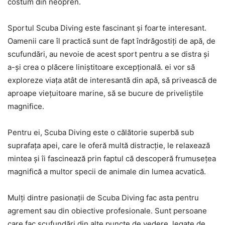
costum din neopren.
Sportul Scuba Diving este fascinant și foarte interesant.
Oamenii care îl practică sunt de fapt îndrăgostiți de apă, de
scufundări, au nevoie de acest sport pentru a se distra și
a-și crea o plăcere liniștitoare excepțională. ei vor să
exploreze viața atât de interesantă din apă, să privească de
aproape viețuitoare marine, să se bucure de priveliștile
magnifice.
Pentru ei, Scuba Diving este o călătorie superbă sub
suprafața apei, care le oferă multă distracție, le relaxează
mintea și îi fascinează prin faptul că descoperă frumusețea
magnifică a multor specii de animale din lumea acvatică.
Mulți dintre pasionații de Scuba Diving fac asta pentru
agrement sau din obiective profesionale. Sunt persoane
care fac scufundări din alte puncte de vedere, legate de