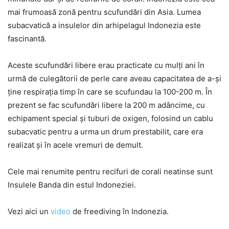
mai frumoasă zonă pentru scufundări din Asia. Lumea
subacvatică a insulelor din arhipelagul Indonezia este
fascinantă.
Aceste scufundări libere erau practicate cu mulți ani în
urmă de culegătorii de perle care aveau capacitatea de a-și
ține respirația timp în care se scufundau la 100-200 m. În
prezent se fac scufundări libere la 200 m adâncime, cu
echipament special și tuburi de oxigen, folosind un cablu
subacvatic pentru a urma un drum prestabilit, care era
realizat și în acele vremuri de demult.
Cele mai renumite pentru recifuri de corali neatinse sunt
Insulele Banda din estul Indoneziei.
Vezi aici un
video
de freediving în Indonezia.