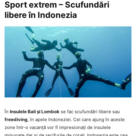
Sport extrem – Scufundări
libere în Indonezia
În
Insulele Bali și Lombok
se fac scufundări libere sau
freediving
, în apele Indoneziei. Cei care ajung în aceste
zone într-o vacanță vor fi impresionați de insulele
minunate dar și de recifurile de corali. Indonezia este cea