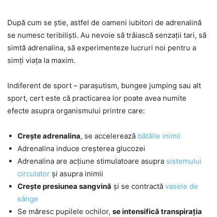
După cum se știe, astfel de oameni iubitori de adrenalină
se numesc teribiliști. Au nevoie să trăiască senzații tari, să
simtă adrenalina, să experimenteze lucruri noi pentru a
simți viața la maxim.
Indiferent de sport – parașutism, bungee jumping sau alt
sport, cert este că practicarea lor poate avea numite
efecte asupra organismului printre care:
Crește adrenalina
, se accelerează
bătăile inimii
Adrenalina induce creșterea glucozei
Adrenalina are acțiune stimulatoare asupra
sistemului
circulator
și asupra inimii
Crește presiunea sangvină
și se contractă
vasele de
sânge
Se măresc pupilele ochilor,
se intensifică transpirația