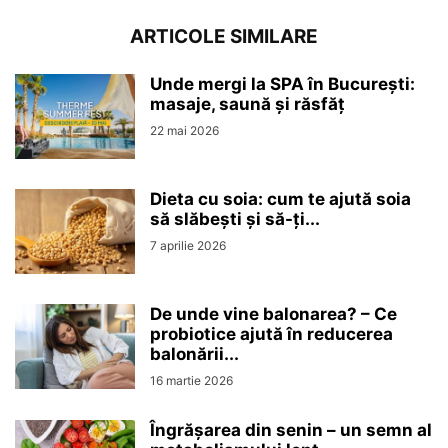
ARTICOLE SIMILARE
Unde mergi la SPA în București:
masaje, saună și răsfăț
22 mai 2026
Dieta cu soia: cum te ajută soia
să slăbești și să-ți...
7 aprilie 2026
De unde vine balonarea? – Ce
probiotice ajută în reducerea
balonării...
16 martie 2026
Îngrășarea din senin – un semn al