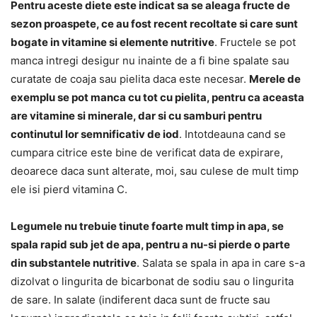
Pentru aceste diete este indicat sa se aleaga fructe de
sezon proaspete, ce au fost recent recoltate si care sunt
bogate in vitamine si elemente nutritive
. Fructele se pot
manca intregi desigur nu inainte de a fi bine spalate sau
curatate de coaja sau pielita daca este necesar.
Merele de
exemplu se pot manca cu tot cu pielita, pentru ca aceasta
are vitamine si minerale, dar si cu samburi pentru
continutul lor semnificativ de iod
. Intotdeauna cand se
cumpara citrice este bine de verificat data de expirare,
deoarece daca sunt alterate, moi, sau culese de mult timp
ele isi pierd vitamina C.
Legumele nu trebuie tinute foarte mult timp in apa, se
spala rapid sub jet de apa, pentru a nu-si pierde o parte
din substantele nutritive
. Salata se spala in apa in care s-a
dizolvat o lingurita de bicarbonat de sodiu sau o lingurita
de sare. In salate (indiferent daca sunt de fructe sau