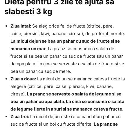
Dieta pentru 3 zile te ajuta sa
slabesti 3 kg
Ziua intai:
Se aleg orice fel de fructe (citrice, pere,
caise, piersici, kiwi, banane, cirese), de preferat merele.
La micul dejun se bea un pahar cu suc de fructe si se
mananca un mar
. La pranz se consuma o salata de
fructe si se bea un pahar cu suc de fructe sau un pahar
de apa plata. La cina se serveste o salata de fructe si se
bea un pahar cu suc de mere.
Ziua a doua:
La micul dejun se mananca cateva fructe la
alegere (citrice, pere, caise, piersici, kiwi, banane,
cirese).
La pranz se serveste o salata de legume si se
bea un pahar cu apa plata. La cina se consuma o salata
de legume fierte in aburi si se mananca cateva fructe
.
Ziua trei:
La micul dejun este recomandat un pahar cu
suc de fructe si un bol cu fructe diferite.
La pranz se