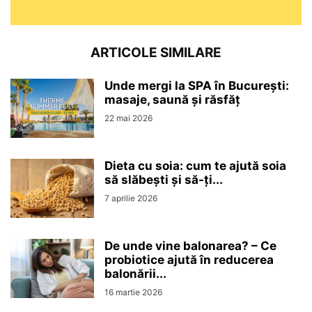
ARTICOLE SIMILARE
Unde mergi la SPA în București:
masaje, saună și răsfăț
22 mai 2026
Dieta cu soia: cum te ajută soia
să slăbești și să-ți...
7 aprilie 2026
De unde vine balonarea? – Ce
probiotice ajută în reducerea
balonării...
16 martie 2026