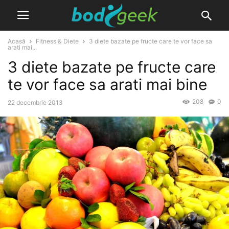
Acasă
Fitness & Diete
3 diete bazate pe fructe care te vor face sa
arati mai...
3 diete bazate pe fructe care
te vor face sa arati mai bine
208
0
22 decembrie 2013