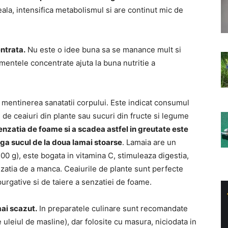
la, intensifica metabolismul si are continut mic de
ntrata.
Nu este o idee buna sa se manance mult si
limentele concentrate ajuta la buna nutritie a
mentinerea sanatatii corpului. Este indicat consumul
i de ceaiuri din plante sau sucuri din fructe si legume
senzatia de foame si a scadea astfel in greutate este
uga sucul de la doua lamai stoarse
. Lamaia are un
 200 g), este bogata in vitamina C, stimuleaza digestia,
enzatia de a manca. Ceaiurile de plante sunt perfecte
 purgative si de taiere a senzatiei de foame.
mai scazut.
In preparatele culinare sunt recomandate
 uleiul de masline), dar folosite cu masura, niciodata in