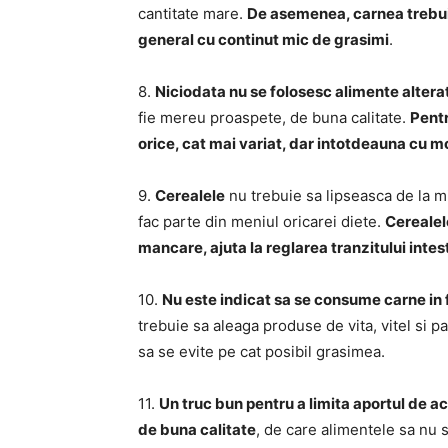
cantitate mare.
De asemenea, carnea trebuie 
general cu continut mic de grasimi
.
8.
Niciodata nu se folosesc alimente altera
fie mereu proaspete, de buna calitate.
Pent
orice, cat mai variat, dar intotdeauna cu 
9.
Cerealele
nu trebuie sa lipseasca de la m
fac parte din meniul oricarei diete.
Cerealel
mancare, ajuta la reglarea tranzitului intes
10.
Nu este indicat sa se consume carne in f
trebuie sa aleaga produse de vita, vitel si p
sa se evite pe cat posibil grasimea.
11.
Un truc bun pentru a limita aportul de aci
de buna calitate
, de care alimentele sa nu s