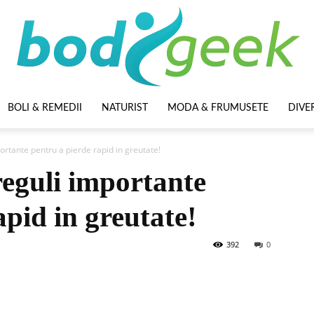
BOLI & REMEDII
NATURIST
MODA & FRUMUSETE
DIVE
BodyGeek
rtante pentru a pierde rapid in greutate!
reguli importante
apid in greutate!
392
0