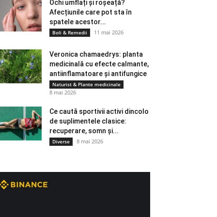
Ochi umflați și roșeață?
Afecțiunile care pot sta în
spatele acestor...
11 mai 2026
Boli & Remedii
Veronica chamaedrys: planta
medicinală cu efecte calmante,
antiinflamatoare și antifungice
Naturist & Plante medicinale
8 mai 2026
Ce caută sportivii activi dincolo
de suplimentele clasice:
recuperare, somn și...
8 mai 2026
Diverse