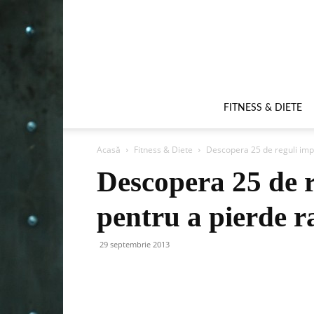
FITNESS & DIETE
Acasă
Fitness & Diete
Descopera 25 de reguli impo
Descopera 25 de 
pentru a pierde r
29 septembrie 2013