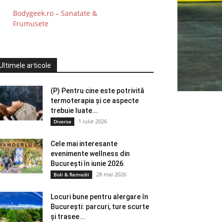
Bodygeek.ro – Sanatate &
Frumusete
Ultimele articole
(P) Pentru cine este potrivită
termoterapia și ce aspecte
trebuie luate...
1 iulie 2026
Diverse
Cele mai interesante
evenimente wellness din
București în iunie 2026
28 mai 2026
Boli & Remedii
Locuri bune pentru alergare în
București: parcuri, ture scurte
și trasee...