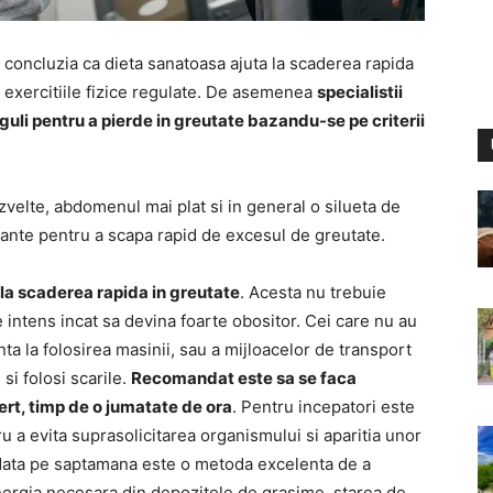
a concluzia ca dieta sanatoasa ajuta la scaderea rapida
u exercitiile fizice regulate. De asemenea
specialistii
eguli pentru a pierde in greutate bazandu-se pe criterii
zvelte, abdomenul mai plat si in general o silueta de
tante pentru a scapa rapid de excesul de greutate.
 la scaderea rapida in greutate
. Acesta nu trebuie
de intens incat sa devina foarte obositor. Cei care nu au
ta la folosirea masinii, sau a mijloacelor de transport
 si folosi scarile.
Recomandat este sa se faca
alert, timp de o jumatate de ora
. Pentru incepatori este
u a evita suprasolicitarea organismului si aparitia unor
 data pe saptamana este o metoda excelenta de a
 energia necesara din depozitele de grasime, starea de