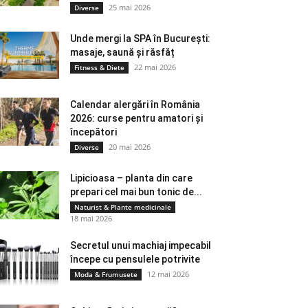
25 mai 2026
Diverse
Unde mergi la SPA în București:
masaje, saună și răsfăț
22 mai 2026
Fitness & Diete
Calendar alergări în România
2026: curse pentru amatori și
începători
20 mai 2026
Diverse
Lipicioasa – planta din care
prepari cel mai bun tonic de...
Naturist & Plante medicinale
18 mai 2026
Secretul unui machiaj impecabil
începe cu pensulele potrivite
12 mai 2026
Moda & Frumusete