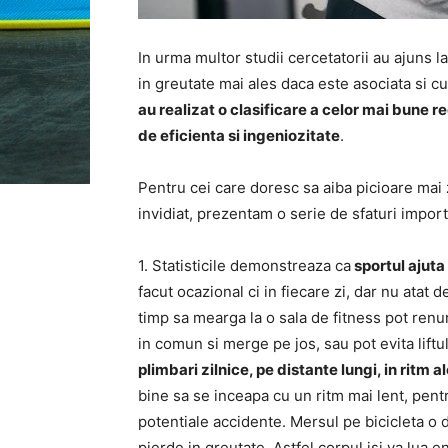
In urma multor studii cercetatorii au ajuns l
in greutate mai ales daca este asociata si c
au realizat o clasificare a celor mai bune r
de eficienta si ingeniozitate
.
Pentru cei care doresc sa aiba picioare mai 
invidiat, prezentam o serie de sfaturi impor
1. Statisticile demonstreaza ca
sportul ajuta
facut ocazional ci in fiecare zi, dar nu atat 
timp sa mearga la o sala de fitness pot renun
in comun si merge pe jos, sau pot evita liftul
plimbari zilnice, pe distante lungi, in ritm 
bine sa se inceapa cu un ritm mai lent, pentr
potentiale accidente. Mersul pe bicicleta o
pierde in greutate. Astfel corpul isi va lua