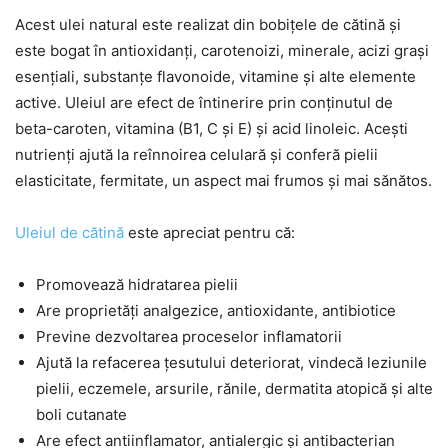
Acest ulei natural este realizat din bobițele de cătină și
este bogat în antioxidanți, carotenoizi, minerale, acizi grași
esențiali, substanțe flavonoide, vitamine și alte elemente
active. Uleiul are efect de întinerire prin conținutul de
beta-caroten, vitamina (B1, C și E) și acid linoleic. Acești
nutrienți ajută la reînnoirea celulară și conferă pielii
elasticitate, fermitate, un aspect mai frumos și mai sănătos.
Uleiul de cătină
este apreciat pentru că:
Promovează hidratarea pielii
Are proprietăți analgezice, antioxidante, antibiotice
Previne dezvoltarea proceselor inflamatorii
Ajută la refacerea țesutului deteriorat, vindecă leziunile
pielii, eczemele, arsurile, rănile, dermatita atopică și alte
boli cutanate
Are efect antiinflamator, antialergic și antibacterian