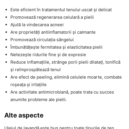
Este eficient în tratamentul tenului uscat și delicat
Promovează regenerarea celulară a pielii
Ajută la vindecarea acneei
Are proprietăți antiinflamatorii și calmante
Promovează circulația sângelui
Îmbunătățește fermitatea și elasticitatea pielii
Netezește ridurile fine și de expresie
Reduce inflamațiile, strânge porii pielii dilatați, tonifică
și reîmprospătează tenul
Are efect de peeling, elimină celulele moarte, combate
roșeața și iritațiile
Are activitate antimicrobiană, poate trata cu succes
anumite probleme ale pielii.
Alte aspecte
Uleiul de lavandă este bun pentru toate tipurile de ten,