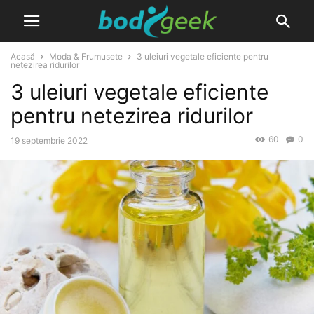
Acasă
Moda & Frumusete
3 uleiuri vegetale eficiente pentru
netezirea ridurilor
3 uleiuri vegetale eficiente
pentru netezirea ridurilor
60
0
19 septembrie 2022