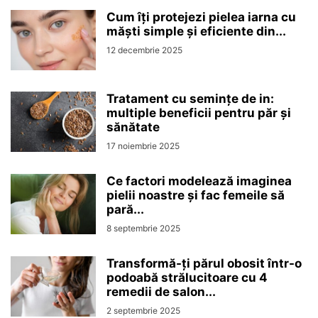
Cum îți protejezi pielea iarna cu
măști simple și eficiente din...
12 decembrie 2025
Tratament cu semințe de in:
multiple beneficii pentru păr și
sănătate
17 noiembrie 2025
Ce factori modelează imaginea
pielii noastre și fac femeile să
pară...
8 septembrie 2025
Transformă-ți părul obosit într-o
podoabă strălucitoare cu 4
remedii de salon...
2 septembrie 2025