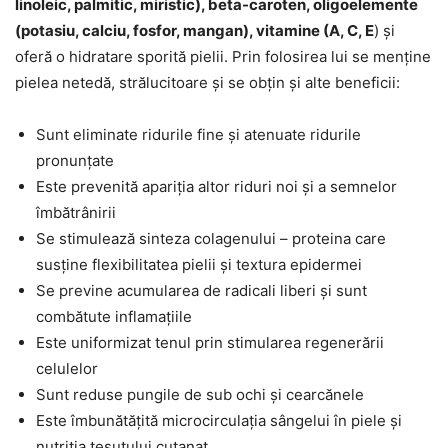
linoleic, palmitic, miristic), beta-caroten, oligoelemente
(potasiu, calciu, fosfor, mangan), vitamine (A, C, E
) și
oferă o hidratare sporită pielii. Prin folosirea lui se menține
pielea netedă, strălucitoare și se obțin și alte beneficii:
Sunt eliminate ridurile fine și atenuate ridurile
pronunțate
Este prevenită apariția altor riduri noi și a semnelor
îmbătrânirii
Se stimulează sinteza colagenului – proteina care
susține flexibilitatea pielii și textura epidermei
Se previne acumularea de radicali liberi și sunt
combătute inflamațiile
Este uniformizat tenul prin stimularea regenerării
celulelor
Sunt reduse pungile de sub ochi și cearcănele
Este îmbunătățită microcirculația sângelui în piele și
nutriția țesutului cutanat