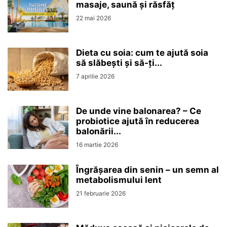
masaje, saună și răsfăț
22 mai 2026
Dieta cu soia: cum te ajută soia
să slăbești și să-ți...
7 aprilie 2026
De unde vine balonarea? – Ce
probiotice ajută în reducerea
balonării...
16 martie 2026
Îngrășarea din senin – un semn al
metabolismului lent
21 februarie 2026