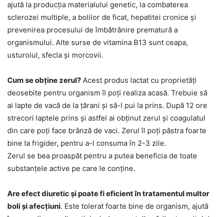
ajută la producția materialului genetic, la combaterea
sclerozei multiple, a bolilor de ficat, hepatitei cronice și
prevenirea procesului de îmbătrânire prematură a
organismului. Alte surse de vitamina B13 sunt ceapa,
usturoiul, sfecla și morcovii.
Cum se obține zerul?
Acest produs lactat cu proprietăți
deosebite pentru organism îl poți realiza acasă. Trebuie să
ai lapte de vacă de la țărani și să-l pui la prins. După 12 ore
strecori laptele prins și astfel ai obținut zerul și coagulatul
din care poți face brânză de vaci. Zerul îl poți păstra foarte
bine la frigider, pentru a-l consuma în 2-3 zile.
Zerul se bea proaspăt pentru a putea beneficia de toate
substanțele active pe care le conține.
Are efect diuretic și poate fi eficient în tratamentul multor
boli și afecțiuni
. Este tolerat foarte bine de organism, ajută