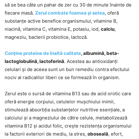
să se bea câte un pahar de zer cu 30 de minute înainte de
fiecare masă.
Zerul combate foamea și setea
, oferă
substanțe active benefice organismului, vitamine B,
niacină, vitamina C, vitamina E, potasiu, iod,
calciu
,
magneziu, bacterii probiotice, lactoză.
Conține proteine de înaltă calitate
, albumină, beta-
lactoglobulină, lactoferină
. Acestea au antioxidanți
celulari și de aceea sunt un bun remediu contra efectului
nociv al radicalilor liberi ce se formează în organism.
Zerul este o sursă de vitamina B13 sau de acid orotic care
oferă energie corpului, celulelor mușchiului inimii,
stimulează absorbția substanțelor nutritive esențiale, a
calciului și a magneziului de către celule, metabolizează
vitamina B12 și acidul folic, crește rezistența organismului
la factorii exteriori de mediu, la stres,
oboseală
, efort,