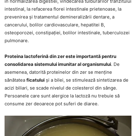
în normalizarea digestiei, vindecarea tulburărilor tranzitului
intestinal, la refacerea florei intestinale prietenoase, la
prevenirea și tratamentul demineralizării dentare, a
cancerului, bolilor cardiovasculare, hepatitei B,
osteoporozei, constipației, bolilor intestinale, tuberculozei
pulmonare.
Proteina lactoferină din zer este importantă pentru
consolidarea sistemului imunitar al organismului
. De
asemenea, datorită proteinelor din zer se menține
sănătatea
ficatului
și a bilei, se stimulează sintetizarea de
acizi biliari, se scade nivelul de colesterol din sânge.
Persoanele care sunt alergice la lactoză nu trebuie să
consume zer deoarece pot suferi de diaree.