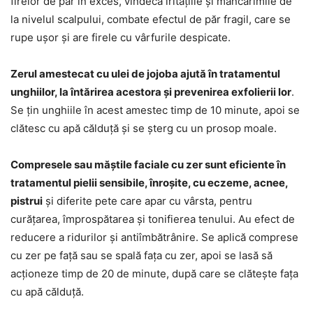
firelor de păr în exces, vindecă iritațiile și mâncărimile de
la nivelul scalpului, combate efectul de păr fragil, care se
rupe ușor și are firele cu vârfurile despicate.
Zerul amestecat cu ulei de jojoba ajută în tratamentul
unghiilor, la întărirea acestora și prevenirea exfolierii lor
.
Se țin unghiile în acest amestec timp de 10 minute, apoi se
clătesc cu apă călduță și se șterg cu un prosop moale.
Compresele sau măștile faciale cu zer sunt eficiente în
tratamentul pielii sensibile, înroșite, cu eczeme, acnee,
pistrui
și diferite pete care apar cu vârsta, pentru
curățarea, împrospătarea și tonifierea tenului. Au efect de
reducere a ridurilor și antiîmbătrânire. Se aplică comprese
cu zer pe față sau se spală fața cu zer, apoi se lasă să
acționeze timp de 20 de minute, după care se clătește fața
cu apă călduță.