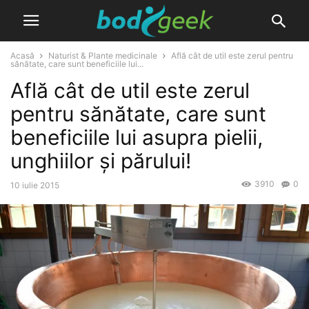
Acasă
Naturist & Plante medicinale
Află cât de util este zerul pentru
sănătate, care sunt beneficiile lui...
Află cât de util este zerul
pentru sănătate, care sunt
beneficiile lui asupra pielii,
unghiilor și părului!
3910
0
10 iulie 2015