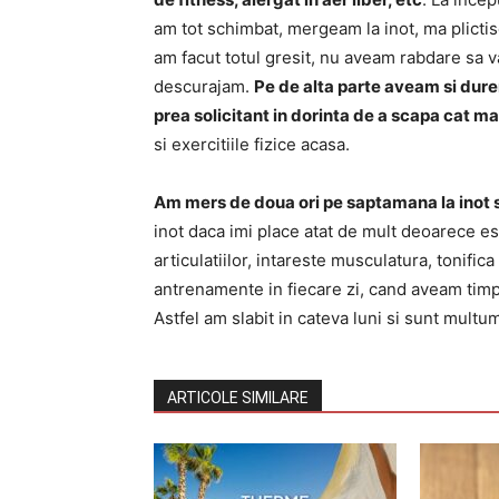
am tot schimbat, mergeam la inot, ma plicti
am facut totul gresit, nu aveam rabdare sa v
descurajam.
Pe de alta parte aveam si dur
prea solicitant in dorinta de a scapa cat ma
si exercitiile fizice acasa.
Am mers de doua ori pe saptamana la inot 
inot daca imi place atat de mult deoarece est
articulatiilor, intareste musculatura, tonifi
antrenamente in fiecare zi, cand aveam timp
Astfel am slabit in cateva luni si sunt multu
ARTICOLE SIMILARE