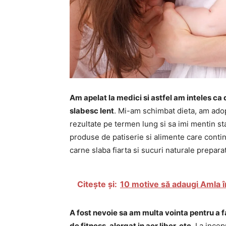
Am apelat la medici si astfel am inteles ca d
slabesc lent
. Mi-am schimbat dieta, am adop
rezultate pe termen lung si sa imi mentin sta
produse de patiserie si alimente care conti
carne slaba fiarta si sucuri naturale prepar
Citește și:
10 motive să adaugi Amla în
A fost nevoie sa am multa vointa pentru a fa
de fitness, alergat in aer liber, etc
. La incep