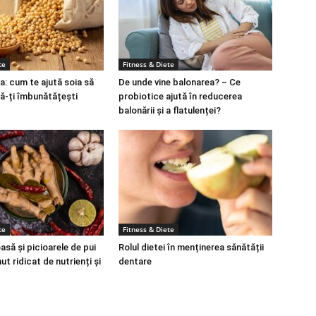
te
Fitness & Diete
a: cum te ajută soia să
De unde vine balonarea? – Ce
să-ți îmbunătățești
probiotice ajută în reducerea
balonării și a flatulenței?
te
Fitness & Diete
să și picioarele de pui
Rolul dietei în menținerea sănătății
ut ridicat de nutrienți și
dentare