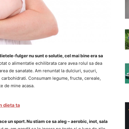
ietele-fulger nu sunt o solutie, cel mai bine era sa
tat o alimentatie echilibrata care avea rolul sa dea
rea de sanatate. Am renuntat la dulciuri, sucuri,
n carbohidrati. Consumam legume, fructe, cereale,
ate de mine acasa.
 dieta ta
ce un sport. Nu stiam ce sa aleg – aerobic, inot, sala
ut m-am gandit sa le incerc pe toate si o luna de zile