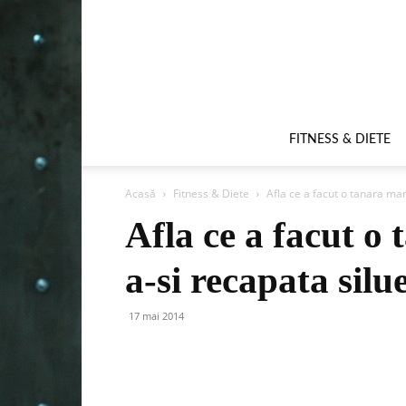
FITNESS & DIETE
Acasă
Fitness & Diete
Afla ce a facut o tanara mam
Afla ce a facut o
a-si recapata silu
17 mai 2014