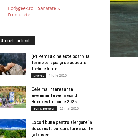
Bodygeek.ro – Sanatate &
Frumusete
Ultimele articole
(P) Pentru cine este potrivită
termoterapia și ce aspecte
trebuie luate...
1 iulie 2026
Diverse
Cele mai interesante
evenimente wellness din
București în iunie 2026
28 mai 2026
Boli & Remedii
Locuri bune pentru alergare în
București: parcuri, ture scurte
și trasee...