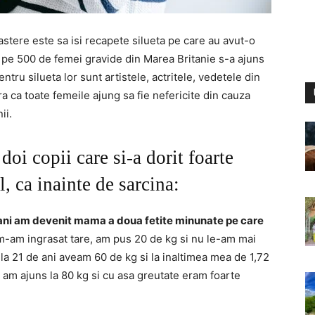
astere este sa isi recapete silueta pe care au avut-o
t pe 500 de femei gravide din Marea Britanie s-a ajuns
tru silueta lor sunt artistele, actritele, vedetele din
a ca toate femeile ajung sa fie nefericite din cauza
ii.
oi copii care si-a dorit foarte
, ca inainte de sarcina:
 ani am devenit mama a doua fetite minunate pe care
m-am ingrasat tare, am pus 20 de kg si nu le-am mai
 la 21 de ani aveam 60 de kg si la inaltimea mea de 1,72
am ajuns la 80 kg si cu asa greutate eram foarte