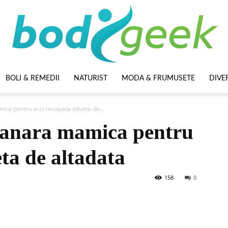
BOLI & REMEDII
NATURIST
MODA & FRUMUSETE
DIVE
BodyGeek
ica pentru a-si recapata silueta de...
 tanara mamica pentru
eta de altadata
158
0