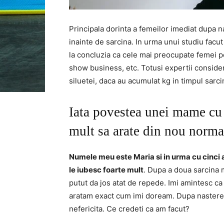
Principala dorinta a femeilor imediat dupa n
inainte de sarcina. In urma unui studiu facu
la concluzia ca cele mai preocupate femei pen
show business, etc. Totusi expertii consider
siluetei, daca au acumulat kg in timpul sarcin
Iata povestea unei mame cu d
mult sa arate din nou normal
Numele meu este Maria si in urma cu cinci
le iubesc foarte mult
. Dupa a doua sarcina 
putut da jos atat de repede. Imi amintesc ca
aratam exact cum imi doream. Dupa nastere 
nefericita. Ce credeti ca am facut?