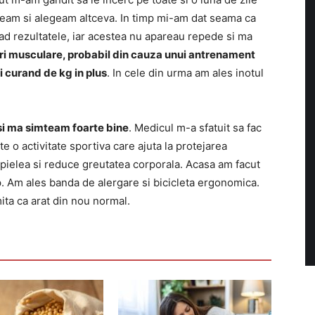
seam si alegeam altceva. In timp mi-am dat seama ca
ad rezultatele, iar acestea nu apareau repede si ma
eri musculare, probabil din cauza unui antrenament
i curand de kg in plus
. In cele din urma am ales inotul
si ma simteam foarte bine
. Medicul m-a sfatuit sa fac
e o activitate sportiva care ajuta la protejarea
ca pielea si reduce greutatea corporala. Acasa am facut
. Am ales banda de alergare si bicicleta ergonomica.
mita ca arat din nou normal.