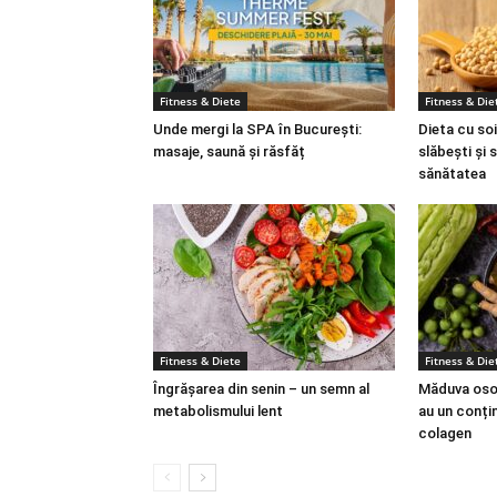
Fitness & Diete
Fitness & Die
Unde mergi la SPA în București:
Dieta cu soi
masaje, saună și răsfăț
slăbești și 
sănătatea
Fitness & Diete
Fitness & Die
Îngrășarea din senin – un semn al
Măduva osoa
metabolismului lent
au un conțin
colagen