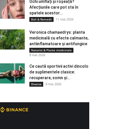
Ochi umflați și roșeață?
Afecțiunile care pot sta în
spatele acestor...
11 mai 2026
Boli & Remedii
Veronica chamaedrys: planta
medicinală cu efecte calmante,
antiinflamatoare și antifungice
Naturist & Plante medicinale
8 mai 2026
Ce caută sportivii activi dincolo
de suplimentele clasice:
recuperare, somn și...
8 mai 2026
Diverse