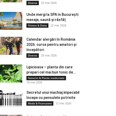
25 mai 2026
Diverse
Unde mergi la SPA în București:
masaje, saună și răsfăț
22 mai 2026
Fitness & Diete
Calendar alergări în România
2026: curse pentru amatori și
începători
20 mai 2026
Diverse
Lipicioasa – planta din care
prepari cel mai bun tonic de...
Naturist & Plante medicinale
18 mai 2026
Secretul unui machiaj impecabil
începe cu pensulele potrivite
12 mai 2026
Moda & Frumusete