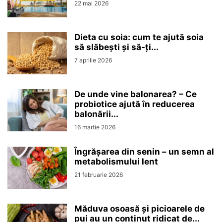
22 mai 2026
Dieta cu soia: cum te ajută soia
să slăbești și să-ți...
7 aprilie 2026
De unde vine balonarea? – Ce
probiotice ajută în reducerea
balonării...
16 martie 2026
Îngrășarea din senin – un semn al
metabolismului lent
21 februarie 2026
Măduva osoasă și picioarele de
pui au un conținut ridicat de...