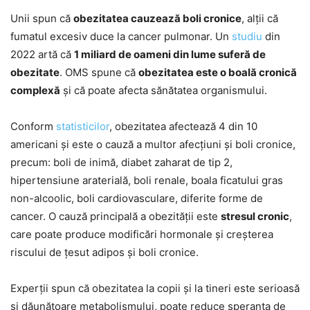
Unii spun că
obezitatea cauzează boli cronice
, alții că
fumatul excesiv duce la cancer pulmonar. Un
studiu
din
2022 artă că
1 miliard de oameni din lume suferă de
obezitate
. OMS spune că
obezitatea este o boală cronică
complexă
și că poate afecta sănătatea organismului.
Conform
statisticilor
, obezitatea afectează 4 din 10
americani și este o cauză a multor afecțiuni și boli cronice,
precum: boli de inimă, diabet zaharat de tip 2,
hipertensiune araterială, boli renale, boala ficatului gras
non-alcoolic, boli cardiovasculare, diferite forme de
cancer. O cauză principală a obezității este
stresul cronic
,
care poate produce modificări hormonale și creșterea
riscului de țesut adipos și boli cronice.
Experții spun că obezitatea la copii și la tineri este serioasă
și dăunătoare metabolismului, poate reduce speranța de