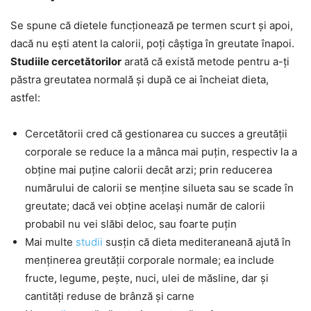
Se spune că dietele funcționează pe termen scurt și apoi,
dacă nu ești atent la calorii, poți câștiga în greutate înapoi.
Studiile cercetătorilor
arată că există metode pentru a-ți
păstra greutatea normală și după ce ai încheiat dieta,
astfel:
Cercetătorii cred că gestionarea cu succes a greutății
corporale se reduce la a mânca mai puțin, respectiv la a
obține mai puține calorii decât arzi; prin reducerea
numărului de calorii se menține silueta sau se scade în
greutate; dacă vei obține același număr de calorii
probabil nu vei slăbi deloc, sau foarte puțin
Mai multe
studii
susțin că dieta mediteraneană ajută în
menținerea greutății corporale normale; ea include
fructe, legume, pește, nuci, ulei de măsline, dar și
cantități reduse de brânză și carne