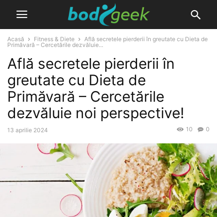
Acasă
Fitness & Diete
Află secretele pierderii în greutate cu Dieta de
Primăvară – Cercetările dezvăluie...
Află secretele pierderii în
greutate cu Dieta de
Primăvară – Cercetările
dezvăluie noi perspective!
10
0
13 aprilie 2024