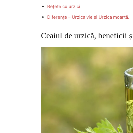
Rețete cu urzici
Diferențe – Urzica vie și Urzica moartă.
Ceaiul de urzică, beneficii ș