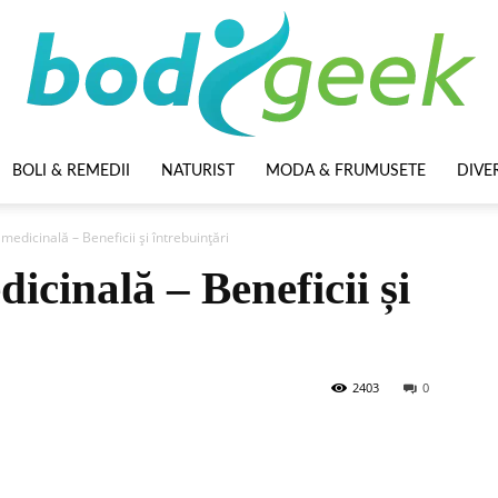
BOLI & REMEDII
NATURIST
MODA & FRUMUSETE
DIVE
BodyGeek
 medicinală – Beneficii și întrebuințări
icinală – Beneficii și
2403
0