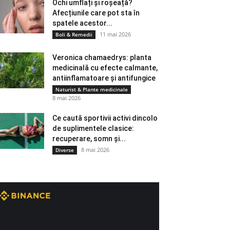
Ochi umflați și roșeață?
Afecțiunile care pot sta în
spatele acestor...
11 mai 2026
Boli & Remedii
Veronica chamaedrys: planta
medicinală cu efecte calmante,
antiinflamatoare și antifungice
Naturist & Plante medicinale
8 mai 2026
Ce caută sportivii activi dincolo
de suplimentele clasice:
recuperare, somn și...
8 mai 2026
Diverse