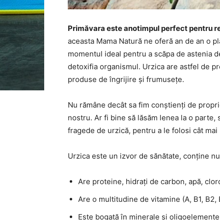
Primăvara este anotimpul perfect pentru re
aceasta Mama Natură ne oferă an de an o pl
momentul ideal pentru a scăpa de astenia de
detoxifia organismul. Urzica are astfel de pro
produse de îngrijire și frumusețe.
Nu rămâne decât sa fim conștienți de propri
nostru. Ar fi bine să lăsăm lenea la o parte,
fragede de urzică, pentru a le folosi cât mai
Urzica este un izvor de sănătate, conține 
Are proteine, hidrați de carbon, apă, clorof
Are o multitudine de vitamine (A, B1, B2, B
Este bogată în minerale și oligoelemente: 