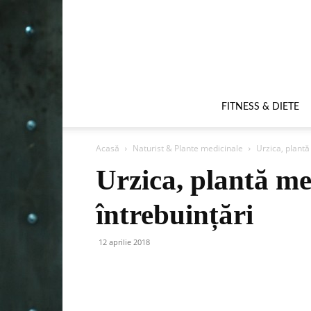
FITNESS & DIETE
Acasă
Naturist & Plante medicinale
Urzica, plantă
Urzica, plantă med
întrebuințări
12 aprilie 2018