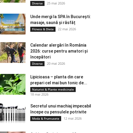
25 mai 2026
Diverse
Unde mergi la SPA în București:
masaje, saună și răsfăț
22 mai 2026
Fitness & Diete
Calendar alergări în România
2026: curse pentru amatori și
începători
20 mai 2026
Diverse
Lipicioasa – planta din care
prepari cel mai bun tonic de...
Naturist & Plante medicinale
18 mai 2026
Secretul unui machiaj impecabil
începe cu pensulele potrivite
12 mai 2026
Moda & Frumusete