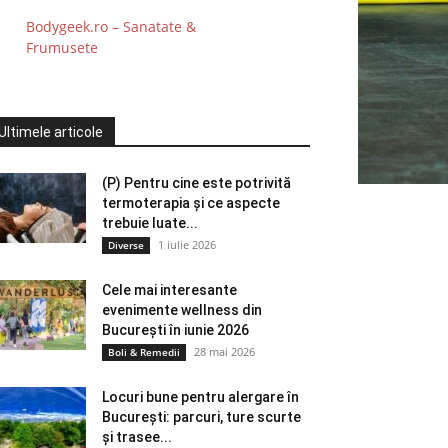
Bodygeek.ro – Sanatate &
Frumusete
Ultimele articole
(P) Pentru cine este potrivită
termoterapia și ce aspecte
trebuie luate...
1 iulie 2026
Diverse
Cele mai interesante
evenimente wellness din
București în iunie 2026
28 mai 2026
Boli & Remedii
Locuri bune pentru alergare în
București: parcuri, ture scurte
și trasee...