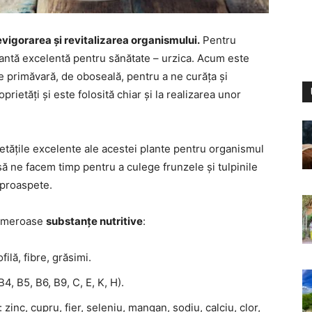
vigorarea și revitalizarea organismului.
Pentru
antă excelentă pentru sănătate – urzica. Acum este
 primăvară, de oboseală, pentru a ne curăța și
prietăți și este folosită chiar și la realizarea unor
etățile excelente ale acestei plante pentru organismul
 să ne facem timp pentru a culege frunzele și tulpinile
 proaspete.
numeroase
substanțe nutritive
:
ilă, fibre, grăsimi.
4, B5, B6, B9, C, E, K, H).
zinc, cupru, fier, seleniu, mangan, sodiu, calciu, clor,