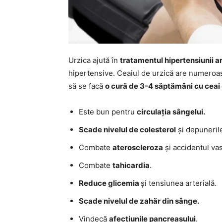
Urzica ajută în
tratamentul hipertensiunii ar
hipertensive. Ceaiul de urzică are numeroas
să se facă
o cură de 3-4 săptămâni cu ceai
Este bun pentru
circulația sângelui.
Scade nivelul de colesterol
și depunerile
Combate
ateroscleroza
și accidentul vas
Combate
tahicardia
.
Reduce glicemia
și tensiunea arterială.
Scade nivelul de zahăr din sânge.
Vindecă
afecțiunile pancreasului
.