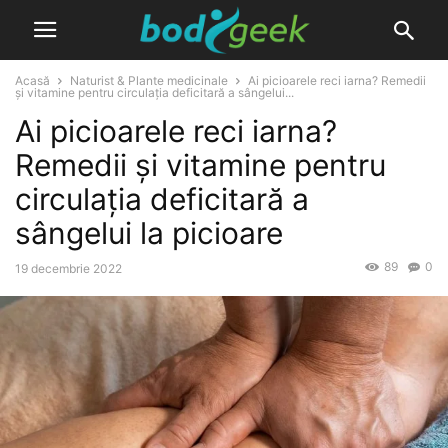
Acasă
Naturist & Plante medicinale
Ai picioarele reci iarna? Remedii
și vitamine pentru circulația deficitară a sângelui...
Ai picioarele reci iarna?
Remedii și vitamine pentru
circulația deficitară a
sângelui la picioare
89
0
19 decembrie 2022