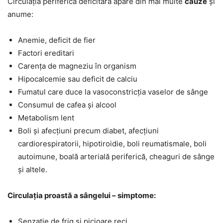
Circulația periferică deficitară apare din mai multe
cauze
și
anume:
Anemie, deficit de fier
Factori ereditari
Carența de magneziu în organism
Hipocalcemie sau deficit de calciu
Fumatul care duce la vasoconstricția vaselor de sânge
Consumul de cafea și alcool
Metabolism lent
Boli și afecțiuni precum diabet, afecțiuni
cardiorespiratorii, hipotiroidie, boli reumatismale, boli
autoimune, boală arterială periferică, cheaguri de sânge
și altele.
Circulația proastă a sângelui – simptome:
Senzație de frig și picioare reci