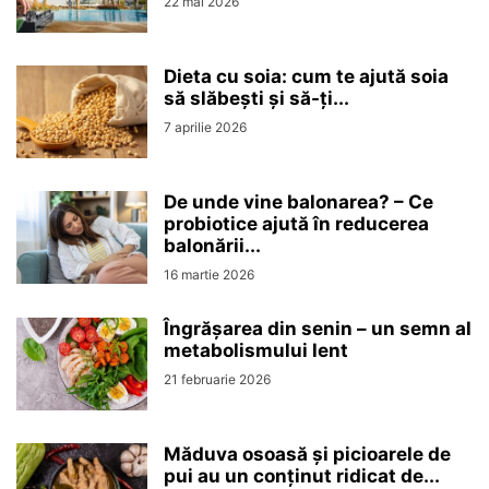
22 mai 2026
Dieta cu soia: cum te ajută soia
să slăbești și să-ți...
7 aprilie 2026
De unde vine balonarea? – Ce
probiotice ajută în reducerea
balonării...
16 martie 2026
Îngrășarea din senin – un semn al
metabolismului lent
21 februarie 2026
Măduva osoasă și picioarele de
pui au un conținut ridicat de...