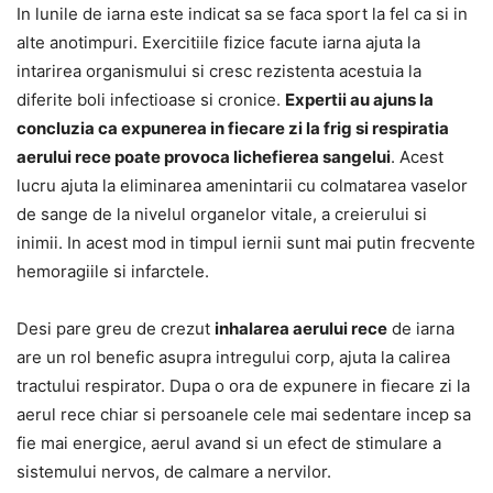
In lunile de iarna este indicat sa se faca sport la fel ca si in
alte anotimpuri. Exercitiile fizice facute iarna ajuta la
intarirea organismului si cresc rezistenta acestuia la
diferite boli infectioase si cronice.
Expertii au ajuns la
concluzia ca expunerea in fiecare zi la frig si respiratia
aerului rece poate provoca lichefierea sangelui
. Acest
lucru ajuta la eliminarea amenintarii cu colmatarea vaselor
de sange de la nivelul organelor vitale, a creierului si
inimii. In acest mod in timpul iernii sunt mai putin frecvente
hemoragiile si infarctele.
Desi pare greu de crezut
inhalarea aerului rece
de iarna
are un rol benefic asupra intregului corp, ajuta la calirea
tractului respirator. Dupa o ora de expunere in fiecare zi la
aerul rece chiar si persoanele cele mai sedentare incep sa
fie mai energice, aerul avand si un efect de stimulare a
sistemului nervos, de calmare a nervilor.