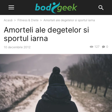
Acasă
Fitness & Diete
Amorteli ale degetelor si sportul iarna
Amorteli ale degetelor si
sportul iarna
127
0
10 decembrie 2012