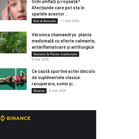
Ochi umflați și roșeață?
Afecțiunile care pot sta în
spatele acestor...
11 mai 2026
Boli & Remedii
Veronica chamaedrys: planta
medicinală cu efecte calmante,
antiinflamatoare și antifungice
Naturist & Plante medicinale
8 mai 2026
Ce caută sportivii activi dincolo
de suplimentele clasice:
recuperare, somn și...
8 mai 2026
Diverse