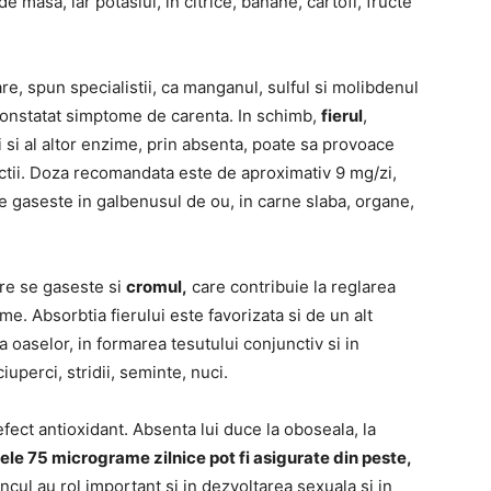
de masa, iar potasiul, in citrice, banane, cartofi, fructe
e, spun specialistii, ca manganul, sulful si molibdenul
constatat simptome de carenta. In schimb,
fierul
,
 si al altor enzime, prin absenta, poate sa provoace
ectii. Doza recomandata este de aproximativ 9 mg/zi,
e gaseste in galbenusul de ou, in carne slaba, organe,
are se gaseste si
cromul,
care contribuie la reglarea
me. Absorbtia fierului este favorizata si de un alt
a oaselor, in formarea tesutului conjunctiv si in
iuperci, stridii, seminte, nuci.
fect antioxidant. Absenta lui duce la oboseala, la
ele 75 micrograme zilnice pot fi asigurate din peste,
zincul au rol important si in dezvoltarea sexuala si in