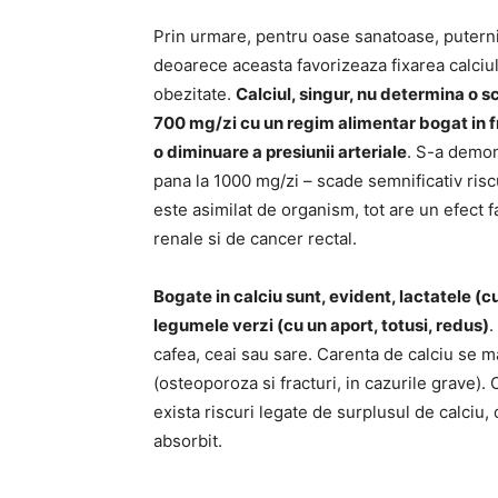
Prin urmare, pentru oase sanatoase, puternice
deoarece aceasta favorizeaza fixarea calciulu
obezitate.
Calciul, singur, nu determina o 
700 mg/zi cu un regim alimentar bogat in f
o diminuare a presiunii arteriale
. S-a demon
pana la 1000 mg/zi – scade semnificativ risc
este asimilat de organism, tot are un efect 
renale si de cancer rectal.
Bogate in calciu sunt, evident, lactatele (c
legumele verzi (cu un aport, totusi, redus)
.
cafea, ceai sau sare. Carenta de calciu se m
(osteoporoza si fracturi, in cazurile grave).
exista riscuri legate de surplusul de calciu,
absorbit.