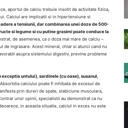
, aportul de calciu trebuie insotit de activitate fizica,
i. Calciul are implicatii si in hipertensiune si
scadere a tensiunii, dar combinarea unei doze de 500-
ructe si legume si cu putine grasimi poate conduce la
strat, de asemenea, ca o doza mai mare de calciu –
ul de ingrasare. Acest mineral, chiar si atunci cand nu
favorabil asupra sistemului digestiv, previne probleme
u exceptia untului), sardinele (cu oase), susanul,
 Absorbtia calciului poate fi inhibata de excesul de
anifesta prin dureri de spate, slabiciune musculara,
 Contrar unor opinii, specialistii au demonstrat ca nu
 deoarece, in aceasta situatie, calciul in exces nu este