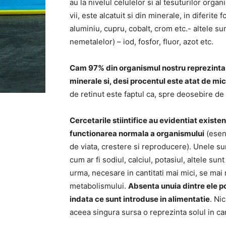
au la nivelul celulelor si al tesuturilor org
vii, este alcatuit si din minerale, in diferite
aluminiu, cupru, cobalt, crom etc.- altele s
nemetalelor) – iod, fosfor, fluor, azot etc.
Cam 97% din organismul nostru reprezinta o
minerale si, desi procentul este atat de mic,
de retinut este faptul ca, spre deosebire de
Cercetarile stiintifice au evidentiat exist
functionarea normala a organismului
(esent
de viata, crestere si reproducere). Unele su
cum ar fi sodiul, calciul, potasiul, altele su
urma, necesare in cantitati mai mici, se ma
metabolismului.
Absenta unuia dintre ele 
indata ce sunt introduse in alimentatie
. Ni
aceea singura sursa o reprezinta solul in ca