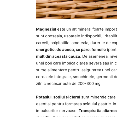
Magneziul
este un alt mineral foarte impo
sunt oboseala, usoarele indispozitii, iritabi
carceii, palpitatiile, ameteala, durerile de ca
energetic, de aceea, se pare, femeile
(pent
mult din aceasta cauza
. De asemenea, nive
unei boli care implica diaree severa sau in
surse alimentare pentru asigurarea unei cant
cerealele integrale, smochinele, germenii d
zilnic necesar este de 200-300 mg.
Potasiul, sodiul si clorul
sunt minerale care c
esential pentru formarea acidului gastric. In
impulsurilor nervoase.
Transpiratia, diaree