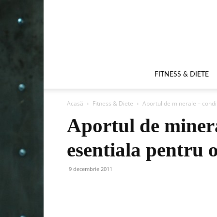
FITNESS & DIETE
Acasă
Fitness & Diete
Aportul de minerale – condit
Aportul de minera
esentiala pentru o
9 decembrie 2011