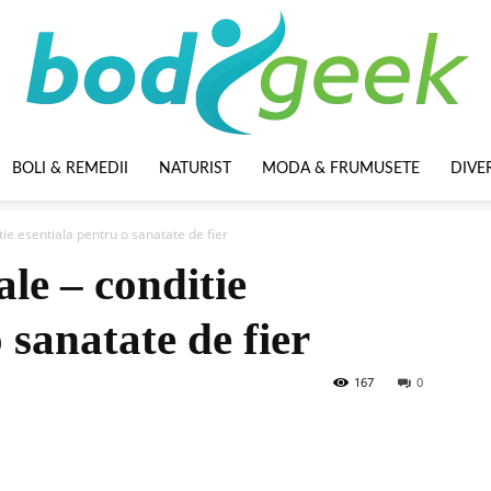
BOLI & REMEDII
NATURIST
MODA & FRUMUSETE
DIVE
BodyGeek
ie esentiala pentru o sanatate de fier
le – conditie
 sanatate de fier
167
0