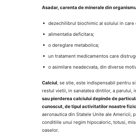
Asadar, carenta de minerale din organismu
dezechilibrul biochimic al solului in care
alimentatia deficitara;
o dereglare metabolica;
un tratament medicamentos care distrug
o asimilare neadecvata, din diverse motiv
Calciul
, se stie, este indispensabil pentru s
restul vietii, in sanatatea dintilor, a parului
sau pierderea calciului depinde de particula
cunoscut, de tipul activitatilor noastre fizi
aeronautica din Statele Unite ale Americii, 
conditiile unui regim hipocaloric, totusi, mis
oaselor.