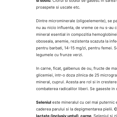
si sodiu
. Clorul si sodiul se gasesc in sarea 
proaspete si uscate etc.
Dintre microminerale (oligoelemente), se par
nu au nicio influenta, de vreme ce nu s-au 
mineral esential in compozitia hemoglobinei
oboseala, anemie, rezistenta scazuta la inf
pentru barbati, 14-15 mg/zi, pentru femei. S
legumele cu frunze verzi.
In carne, ficat, galbenus de ou, fructe de m
glicemiei, intr-o doza zilnica de 25 microgra
mineral, cuprul. Acesta are rol si in crestere
combaterea radicalilor liberi. Se gaseste in c
Seleniul
este mineralul cu cel mai puternic e
caderea parului si la depigmentarea pielii.
C
lactate (inclusiv untul), carne
. Seleniul si 