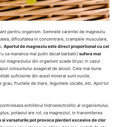
rtant pentru organism. Semnele carentei de magneziu
litatea, dificultatea in concentrare, crampele musculare,
p.
Aportul de magneziu este direct proportional cu cel
ru ca mananca mai putin decat barbatii)
sufera mai
lul magneziului din organism scade brusc in cazul
 cazul consumului exagerat de alcool. Cele mai bune
itati suficiente din acest mineral sunt nucile,
e grau, fructele de mare, legumele uscate, etc. Aportul
ontroleaza echilibrul hidroelectrolitic al organismului,
 plus, potasiul are rol, ca magneziul, in transmiterea
a si varsaturile pot provoca pierderi excesive de clor