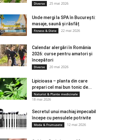
25 mai 2026
Diverse
Unde mergi la SPA în București:
masaje, saună și răsfăț
22 mai 2026
Fitness & Diete
Calendar alergări în România
2026: curse pentru amatori și
începători
20 mai 2026
Diverse
Lipicioasa – planta din care
prepari cel mai bun tonic de...
Naturist & Plante medicinale
18 mai 2026
Secretul unui machiaj impecabil
începe cu pensulele potrivite
12 mai 2026
Moda & Frumusete