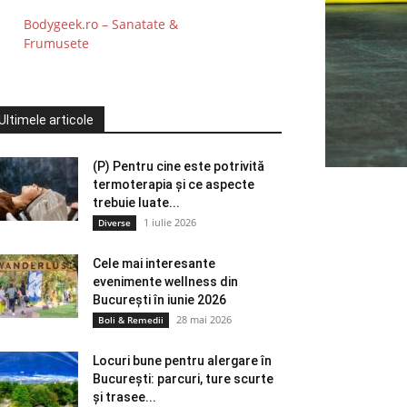
Bodygeek.ro – Sanatate &
Frumusete
Ultimele articole
(P) Pentru cine este potrivită
termoterapia și ce aspecte
trebuie luate...
1 iulie 2026
Diverse
Cele mai interesante
evenimente wellness din
București în iunie 2026
28 mai 2026
Boli & Remedii
Locuri bune pentru alergare în
București: parcuri, ture scurte
și trasee...