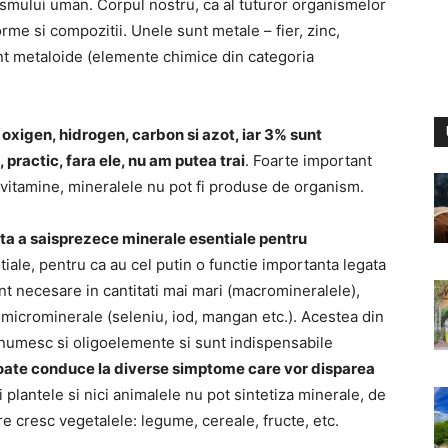
anismului uman. Corpul nostru, ca al tuturor organismelor
 forme si compozitii. Unele sunt metale – fier, zinc,
unt metaloide (elemente chimice din categoria
xigen, hidrogen, carbon si azot, iar 3% sunt
 practic, fara ele, nu am putea trai
. Foarte important
 vitamine, mineralele nu pot fi produse de organism.
enta a saisprezece minerale esentiale pentru
iale, pentru ca au cel putin o functie importanta legata
nt necesare in cantitati mai mari (macromineralele),
nt microminerale (seleniu, iod, mangan etc.). Acestea din
i numesc si oligoelemente si sunt indispensabile
poate conduce la diverse simptome care vor disparea
ci plantele si nici animalele nu pot sintetiza minerale, de
re cresc vegetalele: legume, cereale, fructe, etc.