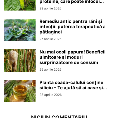
proteine, care poate înlocui...
29 aprilie 2026
Remediu antic pentru răni și
infecții: puterea terapeutică a
pătlaginei
27 aprilie 2026
Nu mai ocoli papura! Beneficii
uimitoare și moduri
surprinzătoare de consum
25 aprilie 2026
Planta coada-calului conține
siliciu – Te ajută să ai oase și...
23 aprilie 2026
NICIUN COMENTARIU