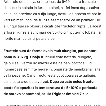
Arborele de papaya creste inalt de 5-10 m, are frunzele
dispuse in spirala in jurul tulpinei, astfel incat dupa cativa
ani el se prezinta ca o tija lunga, destul de groasa ce are in
varf un manunchi de frunze asemanator ca un palmier. De-
a lungul tijei se observa cicatricile fructelor rupte. La acest
arbore frunzele sunt mari de 50-70 cm, puternic lobate, iar
florile mari cu cinci petale albe.
Fructele sunt de forma ovala mult alungita, pot cantari
pana la 3-6 kg
.
Coaja
fructului este neteda, dungata,
galbui sau verzui iar miezul este galben-portocaliu cu
numeroase seminte negre inconjurate de membrana, la fel
ca la pepene. Cand fructul este copt coaja este galbuie,
cand este crud este verzui.
Dupa ce este cules fructul
poate fi depozitat la temperatura de 5-10ºC o perioada
de cateva saptamani, sau la frigider timp de 7 zile
.