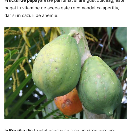
Fructul de papaya
este parfumat si are gust dulceag, este
bogat in vitamine de aceea este recomandat ca aperitiv,
dar si in cazuri de anemie.
In Brazilia
din fructul papaya se face un sirop care are