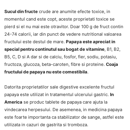
Sucul din fructe
crude are anumite efecte toxice, in
momentul cand este copt, aceste proprietati toxice se
pierd si el nu mai este otravitor. Doar 100 g de fruct contin
24-74 calorii, iar din punct de vedere nutritional valoarea
fructului este destul de mare.
Papaya este apreciat in
special pentru continutul sau bogat de vitamine
, B1, B2,
B5, C, D si A dar si de calciu, fosfor, fier, sodiu, potasiu,
fructoza, glucoza, beta-caroten, fibre si proteine.
Coaja
fructului de papaya nu este comestibila
.
Datorita proprietatilor sale digestive excelente fructul
papaya este utilizat in tratamentul ulcerului gastric.
In
America
se produc tablete de papaya care ajuta la
vindecarea herpesului. De asemenea, in medicina papaya
este foarte importanta ca stabilizator de sange, astfel este
utilizata in cazuri de gastrita si tromboza.