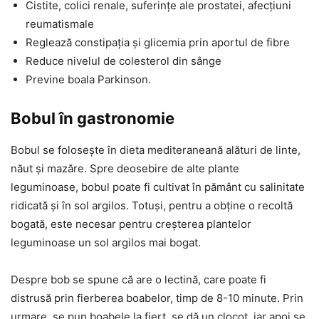
Cistite, colici renale, suferințe ale prostatei, afecțiuni
reumatismale
Reglează constipația și glicemia prin aportul de fibre
Reduce nivelul de colesterol din sânge
Previne boala Parkinson.
Bobul în gastronomie
Bobul se folosește în dieta mediteraneană alături de linte,
năut și mazăre. Spre deosebire de alte plante
leguminoase, bobul poate fi cultivat în pământ cu salinitate
ridicată și în sol argilos. Totuși, pentru a obține o recoltă
bogată, este necesar pentru creșterea plantelor
leguminoase un sol argilos mai bogat.
Despre bob se spune că are o lectină, care poate fi
distrusă prin fierberea boabelor, timp de 8-10 minute. Prin
urmare, se pun boabele la fiert, se dă un clocot, iar apoi se