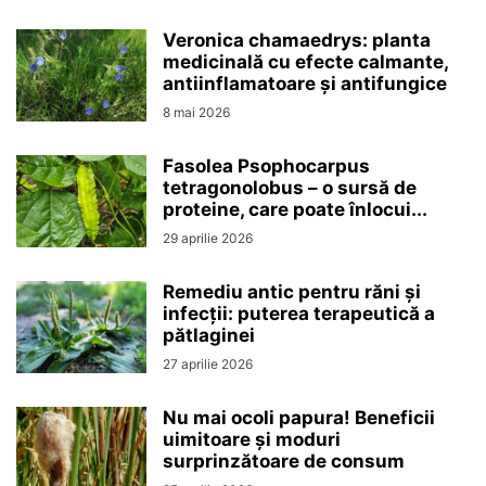
Veronica chamaedrys: planta
medicinală cu efecte calmante,
antiinflamatoare și antifungice
8 mai 2026
Fasolea Psophocarpus
tetragonolobus – o sursă de
proteine, care poate înlocui...
29 aprilie 2026
Remediu antic pentru răni și
infecții: puterea terapeutică a
pătlaginei
27 aprilie 2026
Nu mai ocoli papura! Beneficii
uimitoare și moduri
surprinzătoare de consum