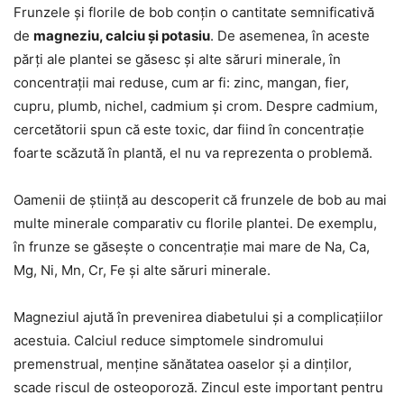
Frunzele și florile de bob conțin o cantitate semnificativă
de
magneziu, calciu și potasiu
. De asemenea, în aceste
părți ale plantei se găsesc și alte săruri minerale, în
concentrații mai reduse, cum ar fi: zinc, mangan, fier,
cupru, plumb, nichel, cadmium și crom. Despre cadmium,
cercetătorii spun că este toxic, dar fiind în concentrație
foarte scăzută în plantă, el nu va reprezenta o problemă.
Oamenii de știință au descoperit că frunzele de bob au mai
multe minerale comparativ cu florile plantei. De exemplu,
în frunze se găsește o concentrație mai mare de Na, Ca,
Mg, Ni, Mn, Cr, Fe și alte săruri minerale.
Magneziul ajută în prevenirea diabetului și a complicațiilor
acestuia. Calciul reduce simptomele sindromului
premenstrual, menține sănătatea oaselor și a dinților,
scade riscul de osteoporoză. Zincul este important pentru