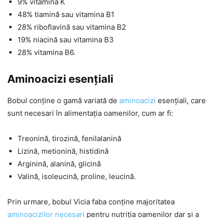
9% vitamina K
48% tiamină sau vitamina B1
28% riboflavină sau vitamina B2
19% niacină sau vitamina B3
28% vitamina B6.
Aminoacizi esențiali
Bobul conține o gamă variată de
aminoacizi
esențiali, care
sunt necesari în alimentația oamenilor, cum ar fi:
Treonină, tirozină, fenilalanină
Lizină, metionină, histidină
Arginină, alanină, glicină
Valină, isoleucină, proline, leucină.
Prin urmare, bobul Vicia faba conține majoritatea
aminoacizilor necesari
pentru nutriția oamenilor dar și a