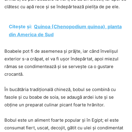
clătesc cu apă rece și se îndepărtează pielița de pe ele.
Citește și:
Quinoa (Chenopodium quinoa), planta
din America de Sud
Boabele pot fi de asemenea și prăjte, iar când învelișul
exterior s-a crăpat, el va fi ușor îndepărtat, apoi miezul
rămas se condimentează și se servește ca o gustare
crocantă.
În bucătăria tradițională chineză, bobul se combină cu
fasole și cu boabe de soia, se adaugă ardei iute și se
obține un preparat culinar picant foarte hrănitor.
Bobul este un aliment foarte popular și în Egipt; el este
consumat fiert, uscat, decojit, gătit cu ulei și condimentat