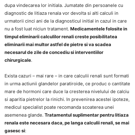
dupa vindecarea lor initiala. Jumatate din persoanele cu
diagnostic de litiaza renala vor devolta si alti calculi in
urmatorii cinci ani de la diagnosticul initial in cazul in care
nu a fost luat niciun tratament.
Medicamentele folosite in
timpul eliminarii calculilor renali creste posibilitatea
eliminarii mai multor astfel de pietre si va scadea
necesarul de zile de concediu si interventiilor
chirurgicale
.
Exista cazuri – mai rare – in care calculii renali sunt formati
in urma actiunii glandelor paratiroide, ce produc o cantitate
mare de hormoni care duce la cresterea nivelului de calciu
si aparitia pietrelor la rinichi. In prevenirea acestei ipoteze,
medicul specialist poate recomanda scoaterea unei
asemenea glande.
Tratamentul suplimentar pentru litiaza
renala este necesara daca, pe langa calculii renali, se mai
gasesc si
: