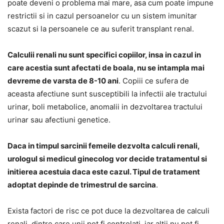
poate deveni o problema mai mare, asa cum poate impune
restrictii si in cazul persoanelor cu un sistem imunitar
scazut si la persoanele ce au suferit transplant renal.
Calculii renali nu sunt specifici copiilor, insa in cazul in
care acestia sunt afectati de boala, nu se intampla mai
devreme de varsta de 8-10 ani
. Copiii ce sufera de
aceasta afectiune sunt susceptibili la infectii ale tractului
urinar, boli metabolice, anomalii in dezvoltarea tractului
urinar sau afectiuni genetice.
Daca in timpul sarcinii femeile dezvolta calculi renali,
urologul si medicul ginecolog vor decide tratamentul si
initierea acestuia daca este cazul. Tipul de tratament
adoptat depinde de trimestrul de sarcina
.
Exista factori de risc ce pot duce la dezvoltarea de calculi
renali, dintre care unii pot fi controlati, iar altii nu pot fi