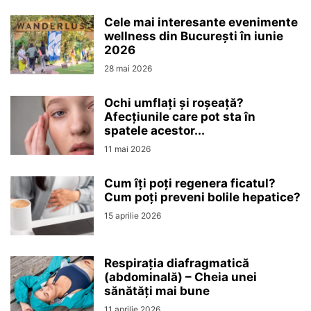
Cele mai interesante evenimente
wellness din București în iunie
2026
28 mai 2026
Ochi umflați și roșeață?
Afecțiunile care pot sta în
spatele acestor...
11 mai 2026
Cum îți poți regenera ficatul?
Cum poți preveni bolile hepatice?
15 aprilie 2026
Respirația diafragmatică
(abdominală) – Cheia unei
sănătăți mai bune
11 aprilie 2026