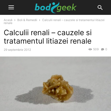
Acasă
Boli & Remedii
Calculii renali – cauzele si tratamentul litiazei
renale
Calculii renali – cauzele si
tratamentul litiazei renale
509
0
29 septembrie 2012