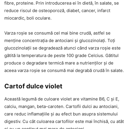
fibre, proteine. Prin introducerea ei în dietă, în salate, se
reduce riscul de osteoporoză, diabet, cancer, infarct
miocardic, boli oculare.
Varza roșie se consumă cel mai bine crudă, astfel se
menține concentrația de antociani și glucozinolați. Toți
glucozinolații se degradează atunci când varza roșie este
gătită la temperatura de peste 100 grade Celcius. Gătitul
produce o degradare termică mare a nutrienților și de
aceea varza roșie se consumă mai degrabă crudă în salate.
Cartof dulce violet
Această legumă de culoare violet are vitamine B6, C și E,
calciu, mangan, beta-caroten. Cartofii dulci au antociani,
care reduc inflamațiile și au efect bun asupra sistemului
digestiv. Cu cât culoarea cartofilor este mai închisă, cu atât
ei au un conținut mai mare de antociani.