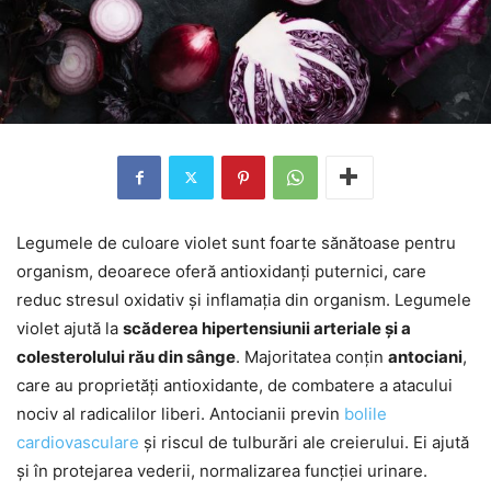
Legumele de culoare violet sunt foarte sănătoase pentru
organism, deoarece oferă antioxidanți puternici, care
reduc stresul oxidativ și inflamația din organism. Legumele
violet ajută la
scăderea hipertensiunii arteriale și a
colesterolului rău din sânge
. Majoritatea conțin
antociani
,
care au proprietăți antioxidante, de combatere a atacului
nociv al radicalilor liberi. Antocianii previn
bolile
cardiovasculare
și riscul de tulburări ale creierului. Ei ajută
și în protejarea vederii, normalizarea funcției urinare.