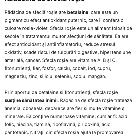
Rădăcina de sfeclă roșie are
betalaine
, care este un
pigment cu efect antioxidant puternic, care îi conferă o
culoare roșie-violet. Sfecla roșie este un aliment folosit de
secole în tratamentul multor afecțiuni de sănătate. Ea are
efect antioxidant și antiinflamatoriu, reduce stresul
oxidativ, scade riscul de tulburări digestive, hipertensiune
arterială, cancer. Sfecla roșie are vitamine A, B și C,
fitonutrienți, fier, fosfor, calciu, cobalt, iod, cupru,
magneziu, zinc, siliciu, seleniu, sodiu, mangan.
Prin aportul de betalaine și fitonutrienți, sfecla roșie
susține sănătatea inimii
. Rădăcina de sfeclă roșie tratează
anemia, oboseala, deoarece are fier și multe vitamine și
minerale. Ea conține numeroase vitamine, cum ar fi: acid
folic, niacină, tiamină, riboflavină, piridoxină, acid
pantotenic. Nitrații din sfecla roșie ajută la promovarea