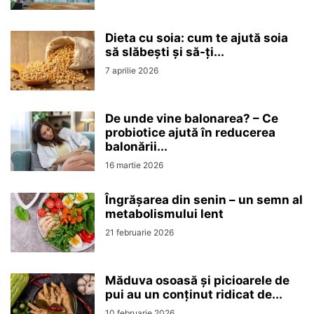
Dieta cu soia: cum te ajută soia
să slăbești și să-ți...
7 aprilie 2026
De unde vine balonarea? – Ce
probiotice ajută în reducerea
balonării...
16 martie 2026
Îngrășarea din senin – un semn al
metabolismului lent
21 februarie 2026
Măduva osoasă și picioarele de
pui au un conținut ridicat de...
10 februarie 2026