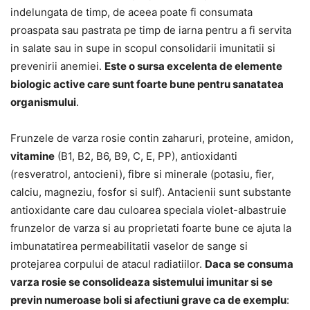
indelungata de timp, de aceea poate fi consumata
proaspata sau pastrata pe timp de iarna pentru a fi servita
in salate sau in supe in scopul consolidarii imunitatii si
prevenirii anemiei.
Este o sursa excelenta de elemente
biologic active care sunt foarte bune pentru sanatatea
organismului
.
Frunzele de varza rosie contin zaharuri, proteine, amidon,
vitamine
(B1, B2, B6, B9, C, E, PP), antioxidanti
(resveratrol, antocieni), fibre si minerale (potasiu, fier,
calciu, magneziu, fosfor si sulf). Antacienii sunt substante
antioxidante care dau culoarea speciala violet-albastruie
frunzelor de varza si au proprietati foarte bune ce ajuta la
imbunatatirea permeabilitatii vaselor de sange si
protejarea corpului de atacul radiatiilor.
Daca se consuma
varza rosie se consolideaza sistemului imunitar si se
previn numeroase boli si afectiuni grave ca de exemplu
: