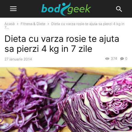
Acasă
Fitness & Diete
Dieta cu varza rosie te ajuta sa pierzi 4 kg in
7...
Dieta cu varza rosie te ajuta
sa pierzi 4 kg in 7 zile
374
0
27 ianuarie 2014