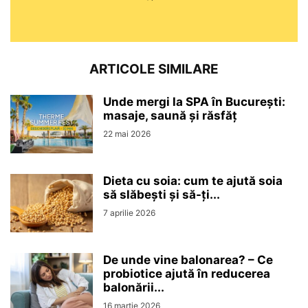
ARTICOLE SIMILARE
Unde mergi la SPA în București:
masaje, saună și răsfăț
22 mai 2026
Dieta cu soia: cum te ajută soia
să slăbești și să-ți...
7 aprilie 2026
De unde vine balonarea? – Ce
probiotice ajută în reducerea
balonării...
16 martie 2026