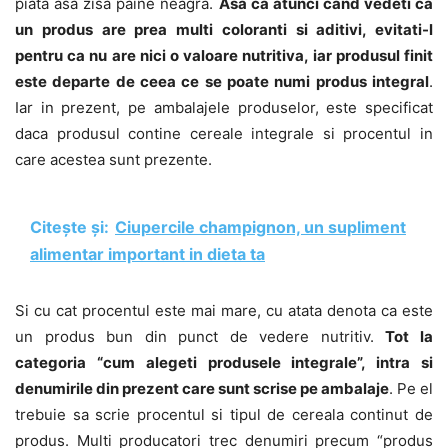
piata asa zisa paine neagra.
Asa ca atunci cand vedeti ca
un produs are prea multi coloranti si aditivi, evitati-l
pentru ca nu are nici o valoare nutritiva, iar produsul finit
este departe de ceea ce se poate numi produs integral
.
Iar in prezent, pe ambalajele produselor, este specificat
daca produsul contine cereale integrale si procentul in
care acestea sunt prezente.
Citește și:
Ciupercile champignon, un supliment
alimentar important in dieta ta
Si cu cat procentul este mai mare, cu atata denota ca este
un produs bun din punct de vedere nutritiv.
Tot la
categoria “cum alegeti produsele integrale”, intra si
denumirile din prezent care sunt scrise pe ambalaje
. Pe el
trebuie sa scrie procentul si tipul de cereala continut de
produs. Multi producatori trec denumiri precum “produs