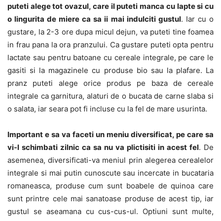
puteti alege tot ovazul, care il puteti manca cu lapte si cu
o lingurita de miere ca sa ii mai indulciti gustul
. Iar cu o
gustare, la 2-3 ore dupa micul dejun, va puteti tine foamea
in frau pana la ora pranzului. Ca gustare puteti opta pentru
lactate sau pentru batoane cu cereale integrale, pe care le
gasiti si la magazinele cu produse bio sau la plafare. La
pranz puteti alege orice produs pe baza de cereale
integrale ca garnitura, alaturi de o bucata de carne slaba si
o salata, iar seara pot fi incluse cu la fel de mare usurinta.
Important e sa va faceti un meniu diversificat, pe care sa
vi-l schimbati zilnic ca sa nu va plictisiti in acest fel
. De
asemenea, diversificati-va meniul prin alegerea cerealelor
integrale si mai putin cunoscute sau incercate in bucataria
romaneasca, produse cum sunt boabele de quinoa care
sunt printre cele mai sanatoase produse de acest tip, iar
gustul se aseamana cu cus-cus-ul. Optiuni sunt multe,