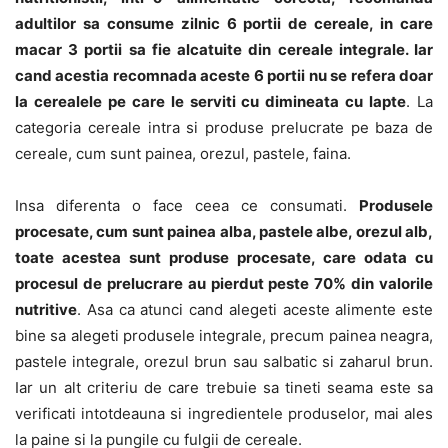
adultilor sa consume zilnic 6 portii de cereale, in care
macar 3 portii sa fie alcatuite din cereale integrale. Iar
cand acestia recomnada aceste 6 portii nu se refera doar
la cerealele pe care le serviti cu dimineata cu lapte
. La
categoria cereale intra si produse prelucrate pe baza de
cereale, cum sunt painea, orezul, pastele, faina.
Insa diferenta o face ceea ce consumati.
Produsele
procesate, cum sunt painea alba, pastele albe, orezul alb,
toate acestea sunt produse procesate, care odata cu
procesul de prelucrare au pierdut peste 70% din valorile
nutritive
. Asa ca atunci cand alegeti aceste alimente este
bine sa alegeti produsele integrale, precum painea neagra,
pastele integrale, orezul brun sau salbatic si zaharul brun.
Iar un alt criteriu de care trebuie sa tineti seama este sa
verificati intotdeauna si ingredientele produselor, mai ales
la paine si la pungile cu fulgii de cereale.