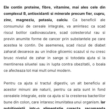
Ele contin proteine, fibre, vitamine, mai ales cele din
complexul B, antioxidanti si minerale precum fier, cupru,
zinc, magneziu, potasiu, calciu
. Ca beneficii ale
consumului de cereale integrale, va amintesc ca scad
riscul bolilor cadiovasculare, scad colesterolul rau si
previn anumite forme de cancer prin substantele pe care
acestea le contin. De asemenea, scad riscul de diabet
zaharat deoarece au un indice glicemic scazut si nu cresc
brusc nivelul de zahar in sange si totodata ajuta si la
mentinerea siluetei sau in lupta contra obezitatii, o boala
ce afecteaza tot mai mult omul modern.
Pentru ca ajuta si tractul digestiv, un alt beneficiu al
acestor minuni ale naturii, pentru ca asta sunt in fond
cerealele integrale, este ca ajuta si la cresterea bacteriilor
bune din colon, care intaresc imunitatea unui organism.
Iar
nutritionistii, intr-o alimentatie corecta, recomanda