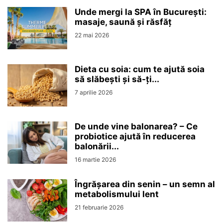
Unde mergi la SPA în București:
masaje, saună și răsfăț
22 mai 2026
Dieta cu soia: cum te ajută soia
să slăbești și să-ți...
7 aprilie 2026
De unde vine balonarea? – Ce
probiotice ajută în reducerea
balonării...
16 martie 2026
Îngrășarea din senin – un semn al
metabolismului lent
21 februarie 2026