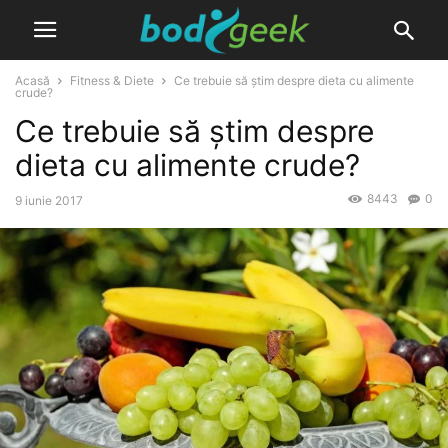
Acasă
Fitness & Diete
Ce trebuie să știm despre dieta cu alimente
crude?
Ce trebuie să știm despre
dieta cu alimente crude?
8443
0
9 iunie 2017