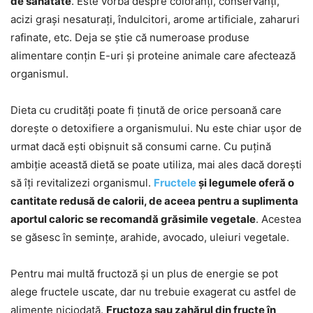
de sănătate
. Este vorba despre coloranți, conservanți,
acizi grași nesaturați, îndulcitori, arome artificiale, zaharuri
rafinate, etc. Deja se știe că numeroase produse
alimentare conțin E-uri și proteine animale care afectează
organismul.
Dieta cu crudități poate fi ținută de orice persoană care
dorește o detoxifiere a organismului. Nu este chiar ușor de
urmat dacă ești obișnuit să consumi carne. Cu puțină
ambiție această dietă se poate utiliza, mai ales dacă dorești
să îți revitalizezi organismul.
Fructele
și legumele oferă o
cantitate redusă de calorii, de aceea pentru a suplimenta
aportul caloric se recomandă grăsimile vegetale
. Acestea
se găsesc în semințe, arahide, avocado, uleiuri vegetale.
Pentru mai multă fructoză și un plus de energie se pot
alege fructele uscate, dar nu trebuie exagerat cu astfel de
alimente niciodată.
Fructoza sau zahărul din fructe în