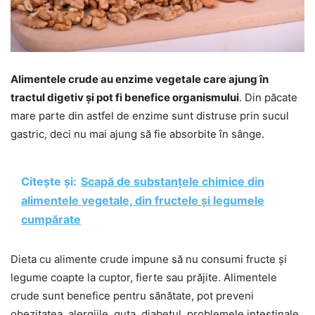
Alimentele crude au enzime vegetale care ajung în
tractul digetiv și pot fi benefice organismului
. Din păcate
mare parte din astfel de enzime sunt distruse prin sucul
gastric, deci nu mai ajung să fie absorbite în sânge.
Citește și:
Scapă de substanțele chimice din
alimentele vegetale, din fructele și legumele
cumpărate
Dieta cu alimente crude impune să nu consumi fructe și
legume coapte la cuptor, fierte sau prăjite. Alimentele
crude sunt benefice pentru sănătate, pot preveni
obezitatea, alergiile, guta, diabetul, problemele intestinale,