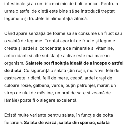
intestinale și au un risc mai mic de boli cronice. Pentru a
urma o astfel de dietă este bine să se introducă treptat
legumele și fructele în alimentația zilnică.
Când apare senzația de foame să se consume un fruct sau
o salată de legume. Treptat aportul de fructe și legume
crește și astfel și concentrația de minerale și vitamine,
antioxidanți și alte substanțe active este mai mare în
organism.
Salatele pot fi soluția ideală de a începe o astfel
de dietă
. Cu siguranță o salată (din roșii, morvovi, felii de
castravete, ridichi, felii de mere, ceapă, ardei grași de
culoare roșie, galbenă, verde, puțin pătrunjel, mărar, un
strop de ulei de măsline, un praf de sare și zeamă de
lămâie) poate fi o alegere excelentă.
Există multe variante pentru salate, în funcție de pofta
fiecăruia.
Salata de varză, salata din spanac, salata