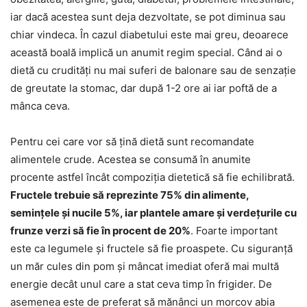
iar dacă acestea sunt deja dezvoltate, se pot diminua sau
chiar vindeca. În cazul diabetului este mai greu, deoarece
această boală implică un anumit regim special. Când ai o
dietă cu crudități nu mai suferi de balonare sau de senzație
de greutate la stomac, dar după 1-2 ore ai iar poftă de a
mânca ceva.
Pentru cei care vor să țină dietă sunt recomandate
alimentele crude. Acestea se consumă în anumite
procente astfel încât compoziția dietetică să fie echilibrată.
Fructele trebuie să reprezinte 75% din alimente,
semințele și nucile 5%, iar plantele amare și verdețurile cu
frunze verzi să fie în procent de 20%
. Foarte important
este ca legumele și fructele să fie proaspete. Cu siguranță
un măr cules din pom și mâncat imediat oferă mai multă
energie decât unul care a stat ceva timp în frigider. De
asemenea este de preferat să mănânci un morcov abia