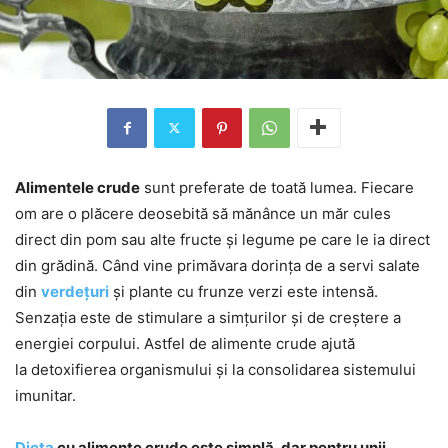
Alimentele crude
sunt preferate de toată lumea. Fiecare
om are o plăcere deosebită să mănânce un măr cules
direct din pom sau alte fructe și legume pe care le ia direct
din grădină. Când vine primăvara dorința de a servi salate
din
verdețuri
și plante cu frunze verzi este intensă.
Senzația este de stimulare a simțurilor și de creștere a
energiei corpului. Astfel de alimente crude ajută
la detoxifierea organismului și la consolidarea sistemului
imunitar.
Dieta
cu alimente crude este simplă, dar pentru unii