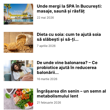
Unde mergi la SPA în București:
masaje, saună și răsfăț
22 mai 2026
Dieta cu soia: cum te ajută soia
să slăbești și să-ți...
7 aprilie 2026
De unde vine balonarea? – Ce
probiotice ajută în reducerea
balonării...
16 martie 2026
Îngrășarea din senin – un semn al
metabolismului lent
21 februarie 2026