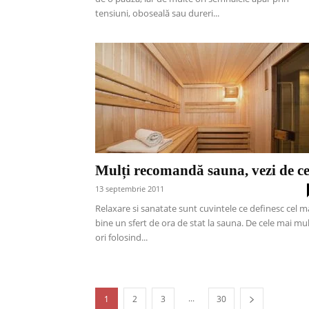
tensiuni, oboseală sau dureri...
Mulți recomandă sauna, vezi de c
13 septembrie 2011
Relaxare si sanatate sunt cuvintele ce definesc cel m
bine un sfert de ora de stat la sauna. De cele mai mu
ori folosind...
...
1
2
3
30