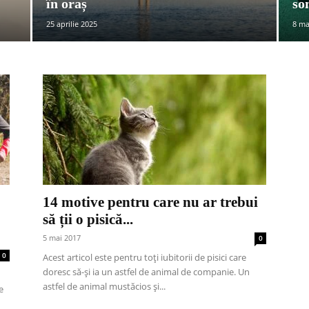
în oraș
so
25 aprilie 2025
8 ma
14 motive pentru care nu ar trebui
să ții o pisică...
5 mai 2017
0
0
Acest articol este pentru toți iubitorii de pisici care
doresc să-și ia un astfel de animal de companie. Un
astfel de animal mustăcios și...
e