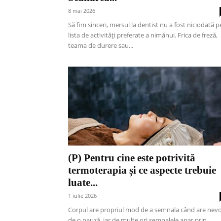
8 mai 2026
Să fim sinceri, mersul la dentist nu a fost niciodată p
lista de activități preferate a nimănui. Frica de freză,
teama de durere sau...
(P) Pentru cine este potrivită
termoterapia și ce aspecte trebuie
luate...
1 iulie 2026
Corpul are propriul mod de a semnala când are nevo
de o pauză, iar de multe ori semnalele apar prin