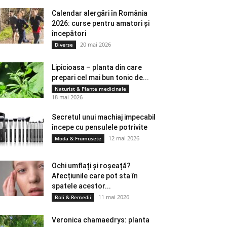
Calendar alergări în România
2026: curse pentru amatori și
începători
20 mai 2026
Diverse
Lipicioasa – planta din care
prepari cel mai bun tonic de...
Naturist & Plante medicinale
18 mai 2026
Secretul unui machiaj impecabil
începe cu pensulele potrivite
12 mai 2026
Moda & Frumusete
Ochi umflați și roșeață?
Afecțiunile care pot sta în
spatele acestor...
11 mai 2026
Boli & Remedii
Veronica chamaedrys: planta