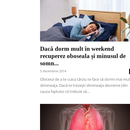
Dacă dorm mult în weekend
recuperez oboseala și minusul de
somn...
5 decembrie 2014
Obiceiul de a te culca târziu te face să dormi mai mul
dimineața. Dacă te trezești dimineața devreme (din
cauza faptului că trebuie să...