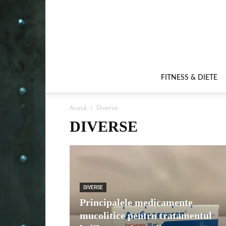
FITNESS & DIETE
Acasă
Diverse
DIVERSE
DIVERSE
Principalele medicamente
mucolitice pentru tratamentul