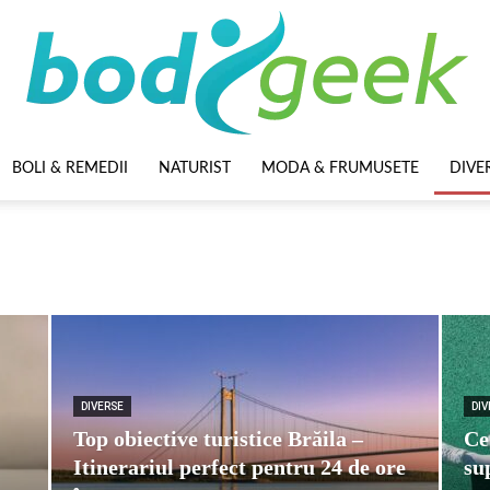
BOLI & REMEDII
NATURIST
MODA & FRUMUSETE
DIVE
BodyGeek
DIVERSE
DIV
Top obiective turistice Brăila –
Ce
Itinerariul perfect pentru 24 de ore
su