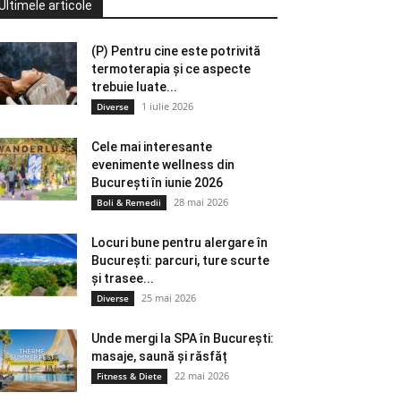
Ultimele articole
(P) Pentru cine este potrivită
termoterapia și ce aspecte
trebuie luate...
1 iulie 2026
Diverse
Cele mai interesante
evenimente wellness din
București în iunie 2026
28 mai 2026
Boli & Remedii
Locuri bune pentru alergare în
București: parcuri, ture scurte
și trasee...
25 mai 2026
Diverse
Unde mergi la SPA în București:
masaje, saună și răsfăț
22 mai 2026
Fitness & Diete