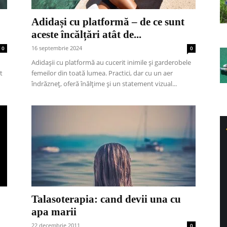
Adidași cu platformă – de ce sunt
aceste încălțări atât de...
16 septembrie 2024
0
0
Adidașii cu platformă au cucerit inimile și garderobele
t
femeilor din toată lumea. Practici, dar cu un aer
îndrăzneț, oferă înălțime și un statement vizual...
Talasoterapia: cand devii una cu
apa marii
22 decembrie 2011
0