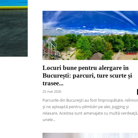
Locuri bune pentru alergare în
București: parcuri, ture scurte și
trasee...
25 mai 2026
Parcurile din București au fost împrospătate, reînnoi
și ne așteaptă pentru plimbări pe alei, jogging și
relaxare. Acestea sunt amenajate cu multă verdeață,
unele...