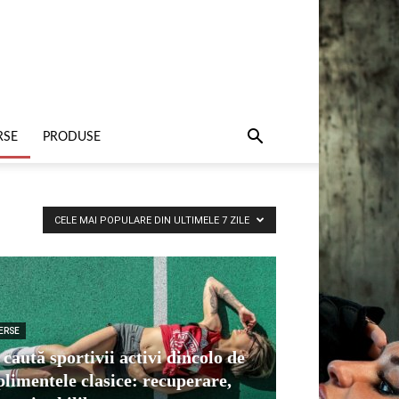
RSE
PRODUSE
CELE MAI POPULARE DIN ULTIMELE 7 ZILE
ERSE
 caută sportivii activi dincolo de
plimentele clasice: recuperare,