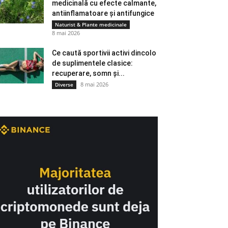
medicinală cu efecte calmante,
antiinflamatoare și antifungice
Naturist & Plante medicinale
8 mai 2026
Ce caută sportivii activi dincolo
de suplimentele clasice:
recuperare, somn și...
8 mai 2026
Diverse