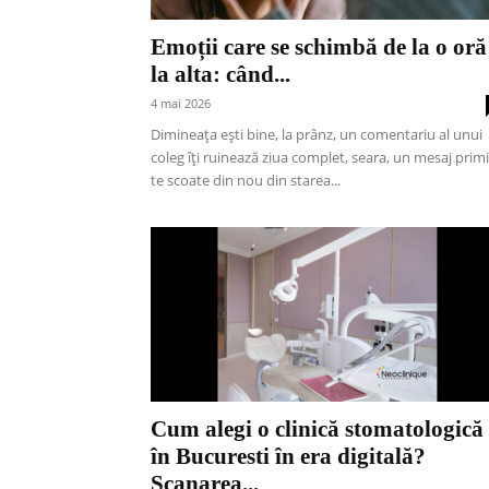
Emoții care se schimbă de la o oră
la alta: când...
4 mai 2026
Dimineața ești bine, la prânz, un comentariu al unui
coleg îți ruinează ziua complet, seara, un mesaj primi
te scoate din nou din starea...
Cum alegi o clinică stomatologică
în Bucuresti în era digitală?
Scanarea...