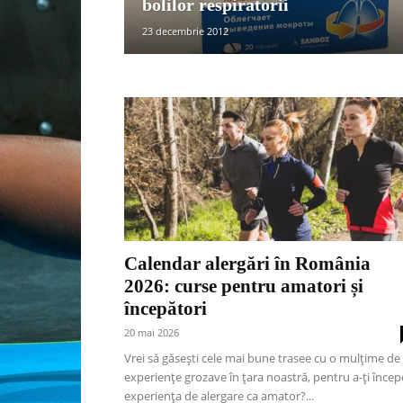
bolilor respiratorii
23 decembrie 2012
Calendar alergări în România
2026: curse pentru amatori și
începători
20 mai 2026
Vrei să găsești cele mai bune trasee cu o mulțime de
experiențe grozave în țara noastră, pentru a-ți încep
experiența de alergare ca amator?...