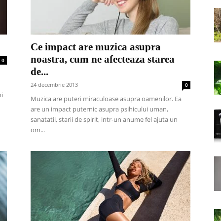
Ce impact are muzica asupra
noastra, cum ne afecteaza starea
0
de...
24 decembrie 2013
0
i
Muzica are puteri miraculoase asupra oamenilor. Ea
are un impact puternic asupra psihicului uman,
sanatatii, starii de spirit, intr-un anume fel ajuta un
om...