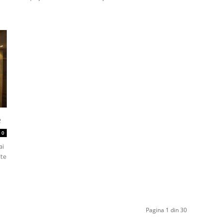
e
0
ai
lte
Pagina 1 din 30