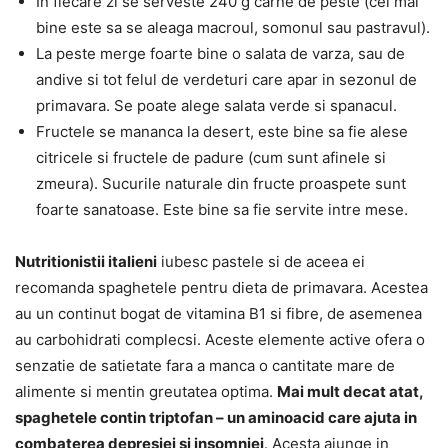
In fiecare zi se serveste 240 g carne de peste (cel mai
bine este sa se aleaga macroul, somonul sau pastravul).
La peste merge foarte bine o salata de varza, sau de
andive si tot felul de verdeturi care apar in sezonul de
primavara. Se poate alege salata verde si spanacul.
Fructele se mananca la desert, este bine sa fie alese
citricele si fructele de padure (cum sunt afinele si
zmeura). Sucurile naturale din fructe proaspete sunt
foarte sanatoase. Este bine sa fie servite intre mese.
Nutritionistii italieni
iubesc pastele si de aceea ei
recomanda spaghetele pentru dieta de primavara. Acestea
au un continut bogat de vitamina B1 si fibre, de asemenea
au carbohidrati complecsi. Aceste elemente active ofera o
senzatie de satietate fara a manca o cantitate mare de
alimente si mentin greutatea optima.
Mai mult decat atat,
spaghetele contin triptofan – un aminoacid care ajuta in
combaterea depresiei si insomniei
. Acesta ajunge in