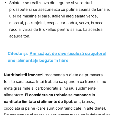
Salatele se realizeaza din legume si verdeturi
proaspete si se asezoneaza cu putina zeama de lamaie,
ulei de masline si sare. Italienii aleg salata verde,
mararul, patrunjelul, ceapa, coriandru, varza, broccoli,
rucola, varza de Bruxelles pentru salate. La acestea
adauga ton.
Citește și:
Am scăpat de diverticuloză cu ajutorul
unei alimentații bogate în fibre
Nutritionistii francezi
recomanda o dieta de primavara
foarte sanatoasa. Intai trebuie sa spunem ca francezii nu
evita grasimile si carbohidratii si nu iau suplimente
alimentare.
Ei considera ca trebuie sa manance in
cantitate limitata si alimente de tipul
: unt, branza,
ciocolata si paine (care sunt contraindicate in alte diete).
De asemenea ei adora sa serveasca masa pe indelete si sa