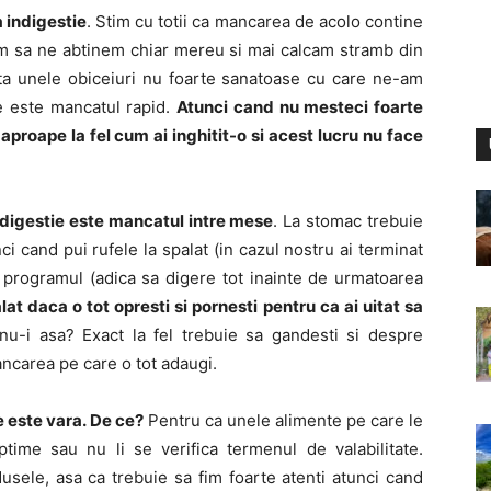
 indigestie
. Stim cu totii ca mancarea de acolo contine
utem sa ne abtinem chiar mereu si mai calcam stramb din
sta unele obiceiuri nu foarte sanatoase cu care ne-am
le este mancatul rapid.
Atunci cand nu mesteci foarte
roape la fel cum ai inghitit-o si acest lucru nu face
ndigestie este mancatul intre mese
. La stomac trebuie
i cand pui rufele la spalat (in cazul nostru ai terminat
e programul (adica sa digere tot inainte de urmatoarea
t daca o tot opresti si pornesti pentru ca ai uitat sa
nu-i asa? Exact la fel trebuie sa gandesti si despre
ncarea pe care o tot adaugi.
e este vara. De ce?
Pentru ca unele alimente pe care le
time sau nu li se verifica termenul de valabilitate.
usele, asa ca trebuie sa fim foarte atenti atunci cand