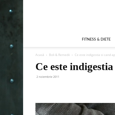
FITNESS & DIETE
Acasă
Boli & Remedii
Ce este indigestia si cand a
Ce este indigestia
2 noiembrie 2011