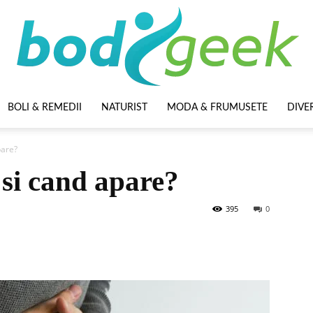
BOLI & REMEDII
NATURIST
MODA & FRUMUSETE
DIVE
BodyGeek
pare?
 si cand apare?
395
0