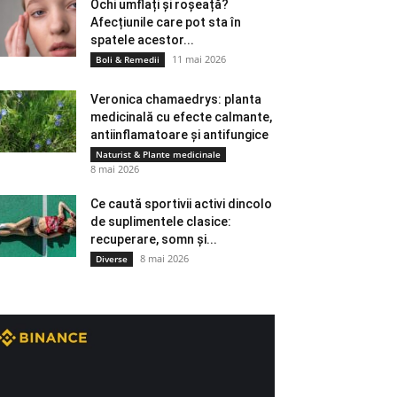
Ochi umflați și roșeață?
Afecțiunile care pot sta în
spatele acestor...
11 mai 2026
Boli & Remedii
Veronica chamaedrys: planta
medicinală cu efecte calmante,
antiinflamatoare și antifungice
Naturist & Plante medicinale
8 mai 2026
Ce caută sportivii activi dincolo
de suplimentele clasice:
recuperare, somn și...
8 mai 2026
Diverse