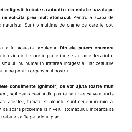
i indigestii trebuie sa adopti o alimentatie bazata pe
ce nu solicita prea mult stomacul
. Pentru a scapa de
a naturista. Sunt o multime de plante pe care le poti
ajuta in aceasta problema.
Din ele putem enumera
o infuzie din fiecare in parte (nu se vor amesteca intre
smului, nu numai in tratarea indigestiei, iar ceaiurile
de bune pentru organsimul nostru.
ele condimente (ghimbir) ce vor ajuta foarte mult
t, poti bea o pastila din plante naturale ce va ajuta la
te acestea, fumatul si alcoolul sunt cei doi inamici ai
ot sa apara probleme la nivelul stomacului. Incearca sa
 trebuie sa fie pe primul plan.