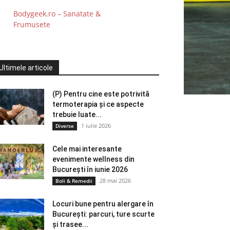
Bodygeek.ro – Sanatate &
Frumusete
Ultimele articole
(P) Pentru cine este potrivită
termoterapia și ce aspecte
trebuie luate...
1 iulie 2026
Diverse
Cele mai interesante
evenimente wellness din
București în iunie 2026
28 mai 2026
Boli & Remedii
Locuri bune pentru alergare în
București: parcuri, ture scurte
și trasee...