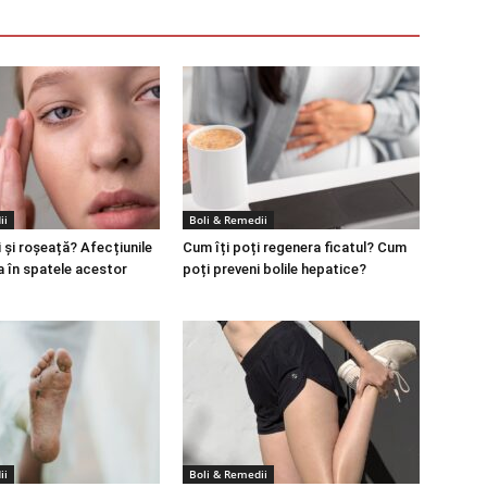
ii
Boli & Remedii
 și roșeață? Afecțiunile
Cum îți poți regenera ficatul? Cum
a în spatele acestor
poți preveni bolile hepatice?
ii
Boli & Remedii