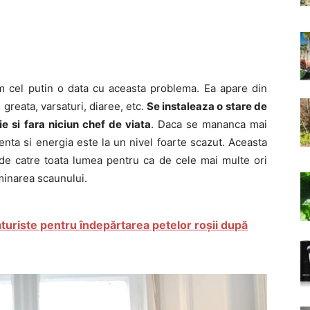
um cel putin o data cu aceasta problema. Ea apare din
greata, varsaturi, diaree, etc.
Se instaleaza o stare de
e si fara niciun chef de viata
. Daca se mananca mai
nta si energia este la un nivel foarte scazut. Aceasta
de catre toata lumea pentru ca de cele mai multe ori
minarea scaunului.
aturiste pentru îndepărtarea petelor roșii după