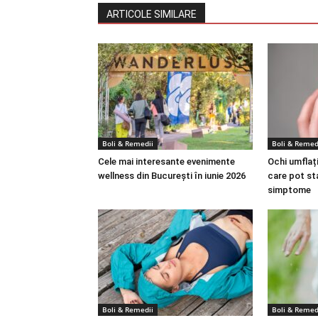
ARTICOLE SIMILARE
Boli & Remedii
Boli & Remed
Cele mai interesante evenimente
Ochi umflați
wellness din București în iunie 2026
care pot st
simptome
Boli & Remedii
Boli & Remed