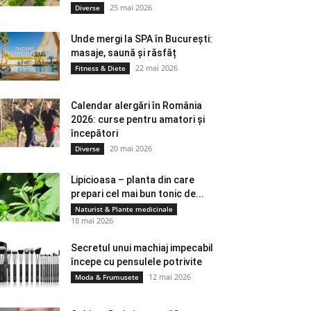
25 mai 2026
Diverse
Unde mergi la SPA în București:
masaje, saună și răsfăț
22 mai 2026
Fitness & Diete
Calendar alergări în România
2026: curse pentru amatori și
începători
20 mai 2026
Diverse
Lipicioasa – planta din care
prepari cel mai bun tonic de...
Naturist & Plante medicinale
18 mai 2026
Secretul unui machiaj impecabil
începe cu pensulele potrivite
12 mai 2026
Moda & Frumusete