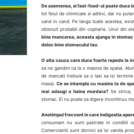
De asemenea, si fast-food-ul poate duce la
tot felul de chimicale si aditivi, dar nu p
cand in cand. Pe langa toate acestea, exi
obisnuit probabil din copilarie. Unul din e
bine mancarea, aceasta ajunge in stomac ap
deloc bine stomacului tau
.
O alta cauza care duce foarte repede la i
sa ne gandim ca la o masina de spalat. Atunc
de mancat) trebuie sa o lasi sa isi termin
masa).
Ce se intampla cu masina ta de spala
mai adaugi o haina murdara?
Se strica, 
stomac. El nu poate sa digere incontinuu ma
Anotimpul frecvent in care indigestia apar
consumam nu sunt pastrate in conditii op
Comerciantii sunt dornici sa isi vanda prod