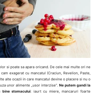
lor si poate sa apara oricand. De cele mai multe ori ne
 cam exagerat cu mancatul (Craciun, Revelion, Paste,
lte alte ocazii in care mancatul devine o placere si nu o
auza unor alimente „usor interzise”.
Ne putem gandi la
c bine stomacului
: iaurt cu miere, mancaruri foarte