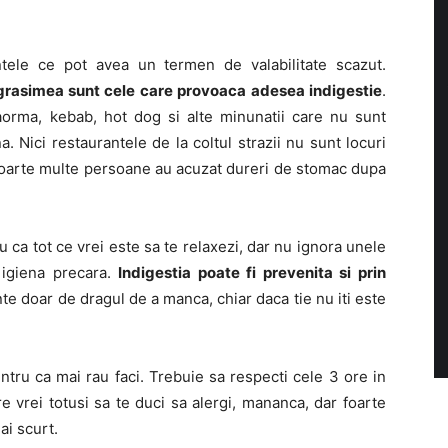
tele ce pot avea un termen de valabilitate scazut.
i grasimea sunt cele care provoaca adesea indigestie
.
aorma, kebab, hot dog si alte minunatii care nu sunt
a. Nici restaurantele de la coltul strazii nu sunt locuri
 foarte multe persoane au acuzat dureri de stomac dupa
u ca tot ce vrei este sa te relaxezi, dar nu ignora unele
 igiena precara.
Indigestia poate fi prevenita si prin
te doar de dragul de a manca, chiar daca tie nu iti este
tru ca mai rau faci. Trebuie sa respecti cele 3 ore in
are vrei totusi sa te duci sa alergi, mananca, dar foarte
ai scurt.