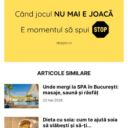
ARTICOLE SIMILARE
Unde mergi la SPA în București:
masaje, saună și răsfăț
22 mai 2026
Dieta cu soia: cum te ajută soia
să slăbești și să-ți...