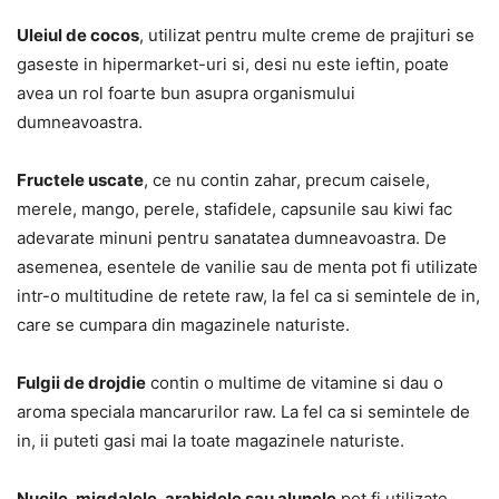
Uleiul de cocos
, utilizat pentru multe creme de prajituri se
gaseste in hipermarket-uri si, desi nu este ieftin, poate
avea un rol foarte bun asupra organismului
dumneavoastra.
Fructele uscate
, ce nu contin zahar, precum caisele,
merele, mango, perele, stafidele, capsunile sau kiwi fac
adevarate minuni pentru sanatatea dumneavoastra. De
asemenea, esentele de vanilie sau de menta pot fi utilizate
intr-o multitudine de retete raw, la fel ca si semintele de in,
care se cumpara din magazinele naturiste.
Fulgii de drojdie
contin o multime de vitamine si dau o
aroma speciala mancarurilor raw. La fel ca si semintele de
in, ii puteti gasi mai la toate magazinele naturiste.
Nucile, migdalele, arahidele sau alunele
pot fi utilizate