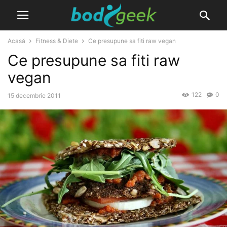
Acasă
Fitness & Diete
Ce presupune sa fiti raw vegan
Ce presupune sa fiti raw
vegan
122
0
15 decembrie 2011