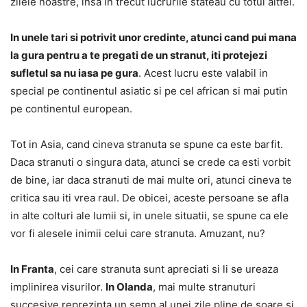
zilele noastre, insa in trecut lucrurile stateau cu totul altfel.
In unele tari si potrivit unor credinte, atunci cand pui mana
la gura pentru a te pregati de un stranut, iti protejezi
sufletul sa nu iasa pe gura
. Acest lucru este valabil in
special pe continentul asiatic si pe cel african si mai putin
pe continentul european.
Tot in Asia, cand cineva stranuta se spune ca este barfit.
Daca stranuti o singura data, atunci se crede ca esti vorbit
de bine, iar daca stranuti de mai multe ori, atunci cineva te
critica sau iti vrea raul. De obicei, aceste persoane se afla
in alte colturi ale lumii si, in unele situatii, se spune ca ele
vor fi alesele inimii celui care stranuta. Amuzant, nu?
In Franta
, cei care stranuta sunt apreciati si li se ureaza
implinirea visurilor.
In Olanda
, mai multe stranuturi
succesive reprezinta un semn al unei zile pline de soare si