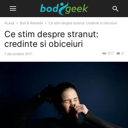
Acasă
Boli & Remedii
Ce stim despre stranut: credinte si obiceiuri
Ce stim despre stranut:
credinte si obiceiuri
317
0
7 decembrie 2011