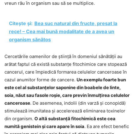
vreun rău în organism sau să se multiplice.
Citește și:
Bea suc natural din fructe, presat la
rece! – Cea mai bună modalitate de a avea un
organism sănătos
Cercetările oamenilor de știință în domeniul sănătății au
arătat faptul că există substanțe fitochimice care stopează
cancerul, care împiedică formarea celulelor canceroase în
cazul anumitor forme de cancere.
Un exemplu foarte bun
este cel al substanțelor saponine din boabele de linte,
soia, năut sau fasole roșie, care previn înmulțirea celulelor
canceroase
. De asemenea, indolii (din varză și conopidă)
stimulează imunitatea și accelerează eliminarea toxinelor
din organism.
O altă substanță fitochimică este cea
numită genistein și care apare în soia
. Ea are efect benefic