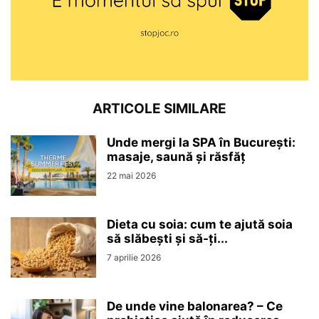
ARTICOLE SIMILARE
Unde mergi la SPA în București:
masaje, saună și răsfăț
22 mai 2026
Dieta cu soia: cum te ajută soia
să slăbești și să-ți...
7 aprilie 2026
De unde vine balonarea? – Ce