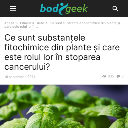
Acasă
Fitness & Diete
Ce sunt substanțele fitochimice din plante și
care este rolul lor în...
Ce sunt substanțele
fitochimice din plante și care
este rolul lor în stoparea
cancerului?
865
0
16 septembrie 2014