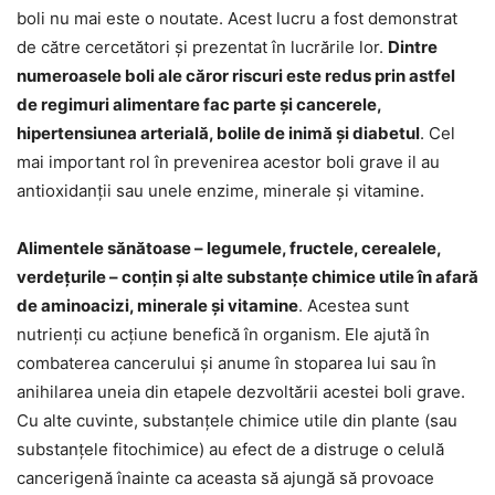
boli nu mai este o noutate. Acest lucru a fost demonstrat
de către cercetători și prezentat în lucrările lor.
Dintre
numeroasele boli ale căror riscuri este redus prin astfel
de regimuri alimentare fac parte și cancerele,
hipertensiunea arterială, bolile de inimă și diabetul
. Cel
mai important rol în prevenirea acestor boli grave il au
antioxidanții sau unele enzime, minerale și vitamine.
Alimentele sănătoase – legumele, fructele, cerealele,
verdețurile – conțin și alte substanțe chimice utile în afară
de aminoacizi, minerale și vitamine
. Acestea sunt
nutrienți cu acțiune benefică în organism. Ele ajută în
combaterea cancerului și anume în stoparea lui sau în
anihilarea uneia din etapele dezvoltării acestei boli grave.
Cu alte cuvinte, substanțele chimice utile din plante (sau
substanțele fitochimice) au efect de a distruge o celulă
cancerigenă înainte ca aceasta să ajungă să provoace