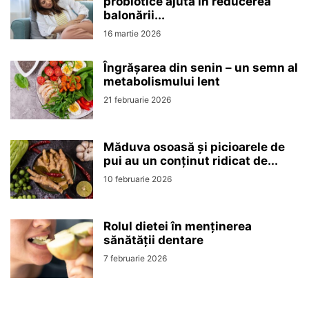
probiotice ajută în reducerea
balonării...
16 martie 2026
Îngrășarea din senin – un semn al
metabolismului lent
21 februarie 2026
Măduva osoasă și picioarele de
pui au un conținut ridicat de...
10 februarie 2026
Rolul dietei în menținerea
sănătății dentare
7 februarie 2026