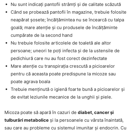
Nu sunt indicați pantofii strâmți și de calitate scăzută
Când se probează pantofii în magazine, trebuie folosite
neapărat șosete; încălțămintea nu se încearcă cu talpa
goală; mare atenție și cu produsele de încălțăminte
cumpărate de la second hand
Nu trebuie folosite articolele de toaletă ale altor
persoane; uneori te poți infecta și de la ustensile de
pedichiură care nu au fost corect dezinfectate
Mare atenție cu transpirația crescută a picioarelor
pentru că aceasta poate predispune la micoze sau
poate agrava boala
Trebuie menținută o igienă foarte bună a picioarelor și
de evitat leziunile mecanice de la unghii și piele.
Micoza poate să apară în cazuri de
diabet, cancer și
tulburări metabolice
și la persoanele cu vârsta înaintată,
sau care au probleme cu sistemul imunitar și endocrin. Cu