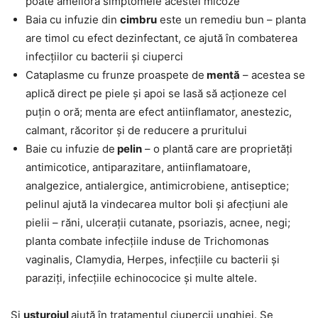
poate ameliora simptomele acestei micoze
Baia cu infuzie din
cimbru
este un remediu bun – planta
are timol cu efect dezinfectant, ce ajută în combaterea
infecțiilor cu bacterii și ciuperci
Cataplasme cu frunze proaspete de
mentă
– acestea se
aplică direct pe piele și apoi se lasă să acționeze cel
puțin o oră; menta are efect antiinflamator, anestezic,
calmant, răcoritor și de reducere a pruritului
Baie cu infuzie de
pelin
– o plantă care are proprietăți
antimicotice, antiparazitare, antiinflamatoare,
analgezice, antialergice, antimicrobiene, antiseptice;
pelinul ajută la vindecarea multor boli și afecțiuni ale
pielii – răni, ulcerații cutanate, psoriazis, acnee, negi;
planta combate infecțiile induse de Trichomonas
vaginalis, Clamydia, Herpes, infecțiile cu bacterii și
paraziți, infecțiile echinococice și multe altele.
Și
usturoiul
ajută în tratamentul ciupercii unghiei. Se