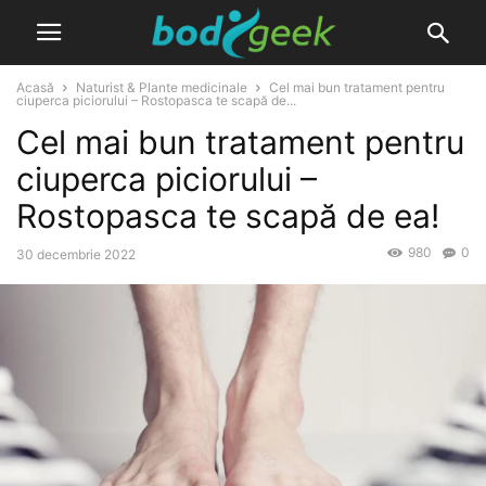
Acasă
Naturist & Plante medicinale
Cel mai bun tratament pentru
ciuperca piciorului – Rostopasca te scapă de...
Cel mai bun tratament pentru
ciuperca piciorului –
Rostopasca te scapă de ea!
980
0
30 decembrie 2022