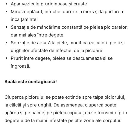
Apar vezicule pruriginoase și cruste
Miros neplăcut, infecție, durere la mers și la purtarea
încălțămintei
Senzație de mâncărime constantă pe pielea picioarelor,
dar mai ales între degete
Senzație de arsură la piele, modificarea culorii pielii și
unghiilor afectate de infecție, de la picioare
Prurit între degete, pielea se descuamează și se
îngroasă.
Boala este contagioasă!
Ciuperca piciorului se poate extinde spre talpa piciorului,
la călcâi și spre unghii. De asemenea, ciuperca poate
apărea și pe palme, pe pielea capului, ea se transmite prin
degetele de la mâini infestate pe alte zone ale corpului.