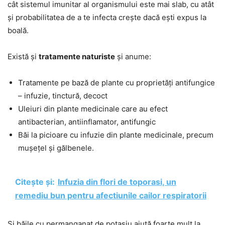
cât sistemul imunitar al organismului este mai slab, cu atât
și probabilitatea de a te infecta crește dacă ești expus la
boală.
Există și
tratamente naturiste
și anume:
Tratamente pe bază de plante cu proprietăți antifungice
– infuzie, tinctură, decoct
Uleiuri din plante medicinale care au efect
antibacterian, antiinflamator, antifungic
Băi la picioare cu infuzie din plante medicinale, precum
mușețel și gălbenele.
Citește și:
Infuzia din flori de toporasi, un
remediu bun pentru afectiunile cailor respiratorii
Și băile cu permanganat de potasiu ajută foarte mult la