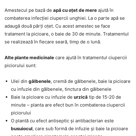
Amestecul pe bază de
apă cu oțet de mere
ajută în
combaterea infecției ciupercii unghiei. La o parte apă se
adaugă două părți oțet. Cu acest amestec se face
tratament la picioare, o baie de 30 de minute. Tratamentul
se realizează în fiecare seară, timp de o lună.
Alte plante medicinale
care ajută în tratamentul ciupercii
piciorului sunt:
Ulei din
gălbenele
, cremă de gălbenele, baie la picioare
cu infuzie din gălbenele, tinctura din gălbenele
Baie la picioare cu infuzie de
urzică
tip de 15-20 de
minute – planta are efect bun în combaterea ciupercii
piciorului
O plantă cu efect antiseptic și antibacterian este
busuiocul
, care sub formă de infuzie și baie la picioare