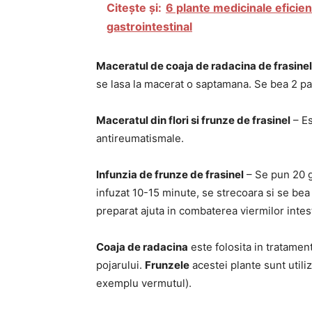
Citește și:
6 plante medicinale eficient
gastrointestinal
Maceratul de coaja de radacina de frasinel
se lasa la macerat o saptamana. Se bea 2 pa
Maceratul din flori si frunze de frasinel
– Es
antireumatismale.
Infunzia de frunze de frasinel
– Se pun 20 g 
infuzat 10-15 minute, se strecoara si se bea
preparat ajuta in combaterea viermilor intest
Coaja de radacina
este folosita in tratamentu
pojarului.
Frunzele
acestei plante sunt utili
exemplu vermutul).