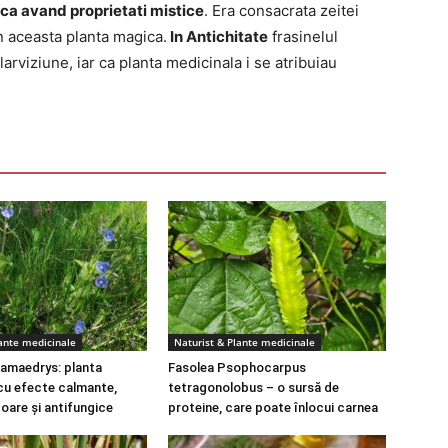
 ca avand proprietati mistice
. Era consacrata zeitei
n aceasta planta magica.
In Antichitate
frasinelul
larviziune, iar ca planta medicinala i se atribuiau
lante medicinale
Naturist & Plante medicinale
amaedrys: planta
Fasolea Psophocarpus
cu efecte calmante,
tetragonolobus – o sursă de
toare și antifungice
proteine, care poate înlocui carnea