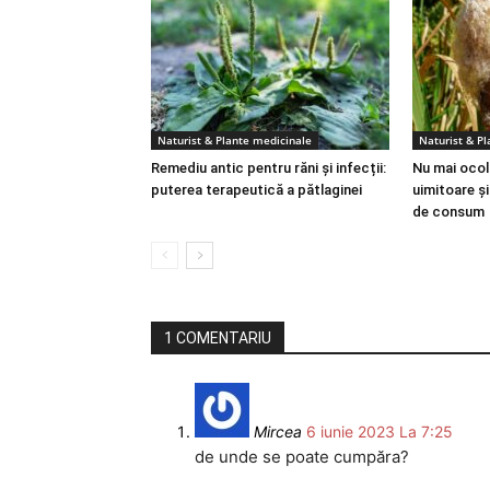
Naturist & Plante medicinale
Naturist & P
Remediu antic pentru răni și infecții:
Nu mai ocoli
puterea terapeutică a pătlaginei
uimitoare ș
de consum
1 COMENTARIU
Mircea
6 iunie 2023 La 7:25
de unde se poate cumpăra?