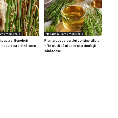
lante medicinale
Naturist & Plante medicinale
 papura! Beneficii
Planta coada-calului conține siliciu
i moduri surprinzătoare
– Te ajută să ai oase și articulații
sănătoase