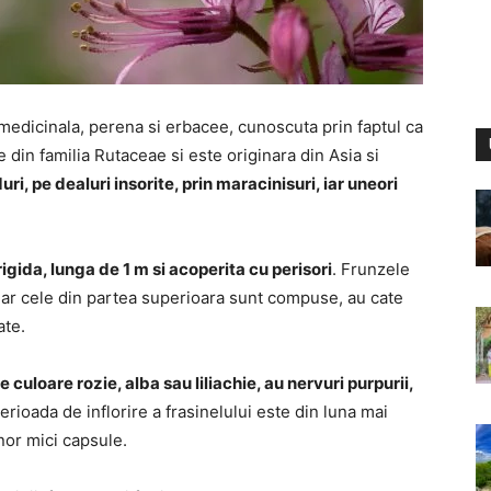
medicinala, perena si erbacee, cunoscuta prin faptul ca
din familia Rutaceae si este originara din Asia si
ri, pe dealuri insorite, prin maracinisuri, iar uneori
rigida, lunga de 1 m si acoperita cu perisori
. Frunzele
, iar cele din partea superioara sunt compuse, au cate
ate.
 culoare rozie, alba sau liliachie, au nervuri purpurii,
Perioada de inflorire a frasinelului este din luna mai
nor mici capsule.