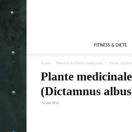
FITNESS & DIETE
Acasă
Naturist & Plante medicinale
Plante medicin
Plante medicinale
(Dictamnus albus
5 iulie 2012