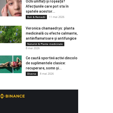
Ochi umflați și roșeață?
Afecțiunile care pot sta în
spatele acestor...
11 mai 2026
Boli & Remedii
Veronica chamaedrys: planta
medicinală cu efecte calmante,
antiinflamatoare și antifungice
Naturist & Plante medicinale
8 mai 2026
Ce caută sportivii activi dincolo
de suplimentele clasice:
recuperare, somn și...
8 mai 2026
Diverse