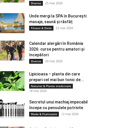
25 mai 2026
Diverse
Unde mergi la SPA în București:
masaje, saună și răsfăț
22 mai 2026
Fitness & Diete
Calendar alergări în România
2026: curse pentru amatori și
începători
20 mai 2026
Diverse
Lipicioasa – planta din care
prepari cel mai bun tonic de...
Naturist & Plante medicinale
18 mai 2026
Secretul unui machiaj impecabil
începe cu pensulele potrivite
12 mai 2026
Moda & Frumusete