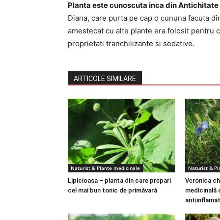
Planta este cunoscuta inca din Antichitate
Diana, care purta pe cap o cununa facuta di
amestecat cu alte plante era folosit pentru c
proprietati tranchilizante si sedative.
ARTICOLE SIMILARE
Naturist & Plante medicinale
Naturist & P
Lipicioasa – planta din care prepari
Veronica ch
cel mai bun tonic de primăvară
medicinală 
antiinflama