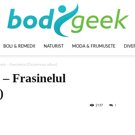
BOLI & REMEDII
NATURIST
MODA & FRUMUSETE
DIVE
BodyGeek
ale – Frasinelul (Dictamnus albus)
 – Frasinelul
)
2137
1