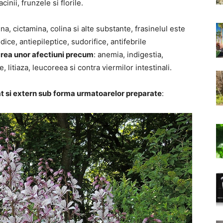
inii, frunzele si florile.
na, cictamina, colina si alte substante, frasinelul este
ice, antiepileptice, sudorifice, antifebrile
tarea unor afectiuni precum
: anemia, indigestia,
litiaza, leucoreea si contra viermilor intestinali.
cat si extern sub forma urmatoarelor preparate
: