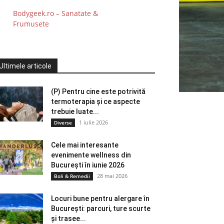
Bodygeek.ro – Sanatate &
Frumusete
Ultimele articole
(P) Pentru cine este potrivită
termoterapia și ce aspecte
trebuie luate...
1 iulie 2026
Diverse
Cele mai interesante
evenimente wellness din
București în iunie 2026
28 mai 2026
Boli & Remedii
Locuri bune pentru alergare în
București: parcuri, ture scurte
și trasee...