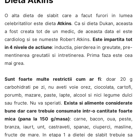
Dieta Atkins
O alta dieta de slabit care a facut furori in lumea
celebritatilor este dieta
Atkins
. Ca si dieta Dukan, aceasta
a fost creata tot de un medic, de aceasta data el este
cardiolog si se numeste Robert Atkins.
Este impartita tot
in 4 nivele de actiune
: inductia, pierderea in greutate, pre-
mentinerea greutatii si intretinerea. Prima faza este cea
mai grea.
Sunt foarte multe restrictii cum ar fi
: doar 20 g
carbohidrati pe zi, nu aveti voie orez, ciocolata, cartofi,
porumb, mazare, paste, lapte, alcool si nici legume dulci
sau fructe. Nu va speriati.
Exista si alimente considerate
bune dar care trebuie consumate intr-o cantitate foarte
mica (pana la 150 g/masa)
: carne, bacon, oua, peste,
branza, iaurt, unt, castraveti, spanac, ciuperci, masline,
fructe de mare. In etapa 1 a dietei de slabit trebuie sa