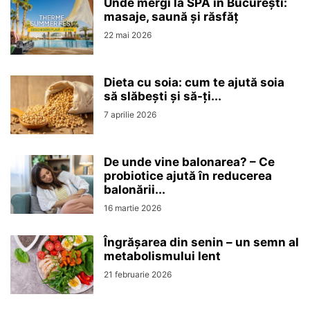
Unde mergi la SPA în București:
masaje, saună și răsfăț
22 mai 2026
Dieta cu soia: cum te ajută soia
să slăbești și să-ți...
7 aprilie 2026
De unde vine balonarea? – Ce
probiotice ajută în reducerea
balonării...
16 martie 2026
Îngrășarea din senin – un semn al
metabolismului lent
21 februarie 2026