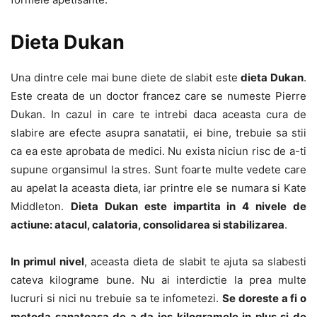
Dieta Dukan
Una dintre cele mai bune diete de slabit este
dieta Dukan
.
Este creata de un doctor francez care se numeste Pierre
Dukan. In cazul in care te intrebi daca aceasta cura de
slabire are efecte asupra sanatatii, ei bine, trebuie sa stii
ca ea este aprobata de medici. Nu exista niciun risc de a-ti
supune organsimul la stres. Sunt foarte multe vedete care
au apelat la aceasta dieta, iar printre ele se numara si Kate
Middleton.
Dieta Dukan este impartita in 4 nivele de
actiune: atacul, calatoria, consolidarea si stabilizarea
.
In primul nivel
, aceasta dieta de slabit te ajuta sa slabesti
cateva kilograme bune. Nu ai interdictie la prea multe
lucruri si nici nu trebuie sa te infometezi.
Se doreste a fi o
metoda sanatoasa de a da jos kilogramele in plus si de