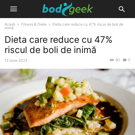
Acasă
Fitness & Diete
Dieta care reduce cu 47% riscul de boli de
inimă
Dieta care reduce cu 47%
riscul de boli de inimă
90
0
12 iunie 2023