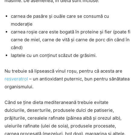
măsline. De asemenea, în dietă sunt incluse:
carnea de pasăre și ouăle care se consumă cu
moderație
carnea roșie care este bogată în proteine și fier (poate fi
carne de miel, carne de vită și carne de porc din când în
când)
laptele cu un conținut scăzut de grăsimi.
Nu trebuie să lipsească vinul roșu, pentru că acesta are
resveratrol
– un antioxidant puternic, bun pentru sănătatea
organismului.
Când se ține dieta mediteraneană trebuie evitate
dulciurile, deserturile, produsele dulci de patiserie,
prăjiturile, cerealele rafinate (pâinea albă și orezul alb),
uleiurile rafinate (ulei de soia), produsele procesate,
carnea procesată (mezeluri, hot dog), margarina și altele.