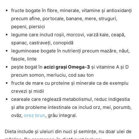
fructe bogate în fibre, minerale, vitamine și antioxidanți
precum afine, portocale, banane, mere, struguri,
pepeni, piersici
legume care includ roșii, morcovi, varză kale, ceapă,
spanac, castraveți, conopidă
leguminoase bogate în nutrienți precum mazăre, năut,
fasole, linte
pește bogat în
acizi grași Omega-3
și vitamine A și D
precum somon, merluciu, cod sau ton
fructe de mare cu proteine și minerale ca de exemplu
crevezi și midii
ceareale care reglează metabolismul, reduc indigestia
și alte probleme intestinale ce includ orz, mei, porumb,
ovăz,
orez brun
, grâu integral.
Dieta include și uleiuri din nuci și semințe, nu doar ulei de