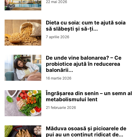
22 mai 2026
Dieta cu soia: cum te ajută soia
să slăbești și să-ți...
7 aprilie 2026
De unde vine balonarea? – Ce
probiotice ajută în reducerea
balonării...
16 martie 2026
Îngrășarea din senin – un semn al
metabolismului lent
21 februarie 2026
Măduva osoasă și picioarele de
pui au un conținut ridicat de...