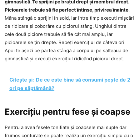
gimnastică. Te sprijini pe brațul drept și membrul drept.
Picioarele trebuie să fie perfect întinse, privirea înainte
.
Mâna stângă o sprijini în sold, iar între timp execuți mișcări
de ridicare și coborâre cu piciorul stâng. Unghiul dintre
cele două piciore trebuie să fie cât mai amplu, iar
picioarele se țin drepte. Repeți exercițiul de câteva ori.
Apoi te așezi pe partea stângă a corpului pe salteaua de
gimnastică și execuți exercițiul ridicând piciorul drept.
Citește și:
De ce este bine să consumi pește de 2
ori pe săptămână?
Exercițiu pentru fese și coapse
Pentru a avea fesele tonifiate și coapsele mai suple dar
frumos conturate se poate realiza un exercițiu simplu cu o