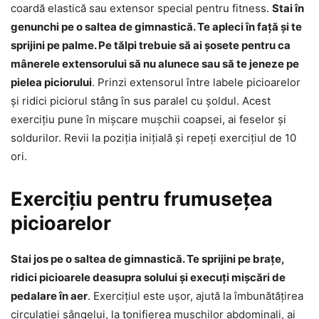
coardă elastică sau extensor special pentru fitness.
Stai în
genunchi pe o saltea de gimnastică. Te apleci în față și te
sprijini pe palme. Pe tălpi trebuie să ai șosete pentru ca
mânerele extensorului să nu alunece sau să te jeneze pe
pielea piciorului
. Prinzi extensorul între labele picioarelor
și ridici piciorul stâng în sus paralel cu șoldul. Acest
exercițiu pune în mișcare mușchii coapsei, ai feselor și
soldurilor. Revii la poziția inițială și repeți exercițiul de 10
ori.
Exercițiu pentru frumusețea
picioarelor
Stai jos pe o saltea de gimnastică. Te sprijini pe brațe,
ridici picioarele deasupra solului și execuți mișcări de
pedalare în aer
. Exercițiul este ușor, ajută la îmbunătățirea
circulației sângelui, la tonifierea mușchilor abdominali, ai