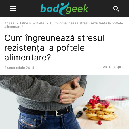
Acasă
Fitness & Diete
Cum îngreunează stresul rezistența la poftele
alimentare?
Cum îngreunează stresul
rezistența la poftele
alimentare?
106
0
9 septembrie 2014