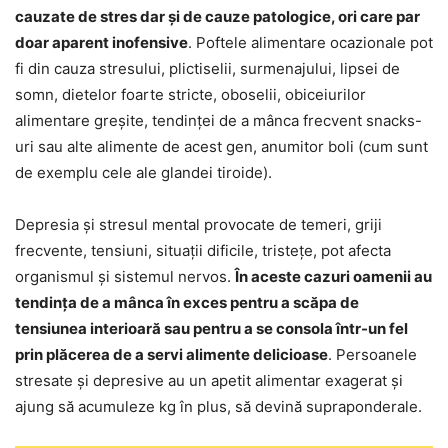
cauzate de stres dar și de cauze patologice, ori care par
doar aparent inofensive
. Poftele alimentare ocazionale pot
fi din cauza stresului, plictiselii, surmenajului, lipsei de
somn, dietelor foarte stricte, oboselii, obiceiurilor
alimentare greșite, tendinței de a mânca frecvent snacks-
uri sau alte alimente de acest gen, anumitor boli (cum sunt
de exemplu cele ale glandei tiroide).
Depresia și stresul mental provocate de temeri, griji
frecvente, tensiuni, situații dificile, tristețe, pot afecta
organismul și sistemul nervos.
În aceste cazuri oamenii au
tendința de a mânca în exces pentru a scăpa de
tensiunea interioară sau pentru a se consola într-un fel
prin plăcerea de a servi alimente delicioase
. Persoanele
stresate și depresive au un apetit alimentar exagerat și
ajung să acumuleze kg în plus, să devină supraponderale.