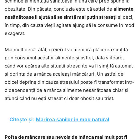
schimbe alimentația sănătoasă în una care predispune la
obezitate. Din păcate, concluzia este că astfel de
alimente
nesănătoase ii ajută să se simtă mai puțin stresați
și deci,
în timp, din cauza vieții agitate ajung să le consume în mod
exagerat.
Mai mult decât atât, creierul va memora plăcerea simțită
prin consumul acestor alimente și astfel, data viitoare,
când vor apărea alte situații stresante va fi simțită automat
și dorința de a mânca aceleași mâncăruri. Un astfel de
obicei deprins din cauza stresului poate fi transformat într-
o dependență de a mânca alimente nesănătoase chiar și
atunci când nu ești stresat ci doar obosit sau trist.
Citește și:
Marirea sanilor in mod natural
Pofta de mâncare sau nevoia de mânca mai mult pot fi