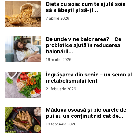
Dieta cu soia: cum te ajută soia
să slăbești și să-ți...
7 aprilie 2026
De unde vine balonarea? – Ce
probiotice ajută în reducerea
balonării...
16 martie 2026
Îngrășarea din senin – un semn al
metabolismului lent
21 februarie 2026
Măduva osoasă și picioarele de
pui au un conținut ridicat de...
10 februarie 2026