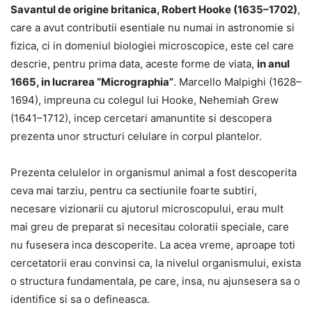
Savantul de origine britanica, Robert Hooke (1635–1702)
,
care a avut contributii esentiale nu numai in astronomie si
fizica, ci in domeniul biologiei microscopice, este cel care
descrie, pentru prima data, aceste forme de viata,
in anul
1665, in lucrarea “Micrographia”
. Marcello Malpighi (1628–
1694), impreuna cu colegul lui Hooke, Nehemiah Grew
(1641–1712), incep cercetari amanuntite si descopera
prezenta unor structuri celulare in corpul plantelor.
Prezenta celulelor in organismul animal a fost descoperita
ceva mai tarziu, pentru ca sectiunile foarte subtiri,
necesare vizionarii cu ajutorul microscopului, erau mult
mai greu de preparat si necesitau coloratii speciale, care
nu fusesera inca descoperite. La acea vreme, aproape toti
cercetatorii erau convinsi ca, la nivelul organismului, exista
o structura fundamentala, pe care, insa, nu ajunsesera sa o
identifice si sa o defineasca.