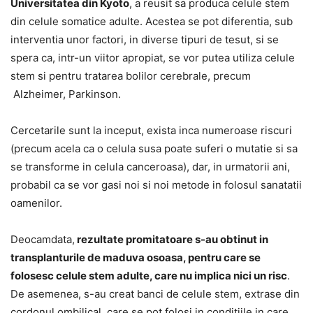
Universitatea din Kyoto
, a reusit sa produca celule stem
din celule somatice adulte. Acestea se pot diferentia, sub
interventia unor factori, in diverse tipuri de tesut, si se
spera ca, intr-un viitor apropiat, se vor putea utiliza celule
stem si pentru tratarea bolilor cerebrale, precum
Alzheimer, Parkinson.
Cercetarile sunt la inceput, exista inca numeroase riscuri
(precum acela ca o celula susa poate suferi o mutatie si sa
se transforme in celula canceroasa), dar, in urmatorii ani,
probabil ca se vor gasi noi si noi metode in folosul sanatatii
oamenilor.
Deocamdata,
rezultate promitatoare s-au obtinut in
transplanturile de maduva osoasa, pentru care se
folosesc celule stem adulte, care nu implica nici un risc
.
De asemenea, s-au creat banci de celule stem, extrase din
cordonul ombilical, care se pot folosi in conditiile in care