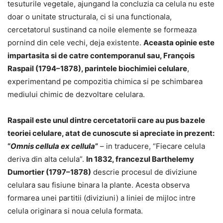
tesuturile vegetale, ajungand la concluzia ca celula nu este
doar o unitate structurala, ci si una functionala,
cercetatorul sustinand ca noile elemente se formeaza
pornind din cele vechi, deja existente.
Aceasta opinie este
impartasita si de catre contemporanul sau, François
Raspail (1794–1878), parintele biochimiei celulare
,
experimentand pe compozitia chimica si pe schimbarea
mediului chimic de dezvoltare celulara.
Raspail este unul dintre cercetatorii care au pus bazele
teoriei celulare, atat de cunoscute si apreciate in prezent:
“
Omnis cellula ex cellula
”
– in traducere, “Fiecare celula
deriva din alta celula”.
In 1832, francezul Barthelemy
Dumortier (1797–1878)
descrie procesul de diviziune
celulara sau fisiune binara la plante. Acesta observa
formarea unei partitii (diviziuni) a liniei de mijloc intre
celula originara si noua celula formata.