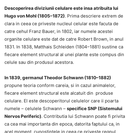
Descoperirea diviziunii celulare este insa atribuita lui
Hugo von Mohl (1805–1872)
. Prima descriere extrem de
clara in ceea ce priveste nucleul celular este facuta de
catre cehul Franz Bauer, in 1802, iar numele acestei
organite celulare este dat de catre Robert Brown, in anul
1831. In 1838, Matthais Schleiden (1804–1881) sustine ca
fiecare element structural al unei plante este compus din
celule sau din produsul acestora.
In 1839, germanul Theodor Schwann (1810–1882)
propune teoria conform careia, si in cazul animalelor,
fiecare element structural este alcatuit din produse
celulare. El este descoperitorul celulelor care ii poarta
numele – celulele Schwann –
specifice SNP (Sistemului
Nervos Periferic)
. Contributia lui Schwann poate fi privita
ca cea mai importanta din epoca, datorita faptului ca, in
acel moment, cunostintele in ceea ce priveste regnul