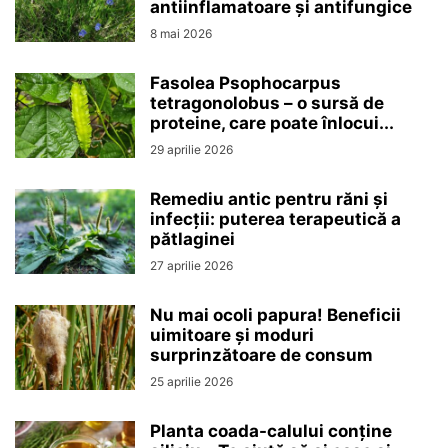
antiinflamatoare și antifungice
8 mai 2026
Fasolea Psophocarpus
tetragonolobus – o sursă de
proteine, care poate înlocui...
29 aprilie 2026
Remediu antic pentru răni și
infecții: puterea terapeutică a
pătlaginei
27 aprilie 2026
Nu mai ocoli papura! Beneficii
uimitoare și moduri
surprinzătoare de consum
25 aprilie 2026
Planta coada-calului conține