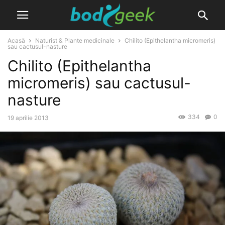
Acasă
Naturist & Plante medicinale
Chilito (Epithelantha micromeris)
sau cactusul-nasture
Chilito (Epithelantha
micromeris) sau cactusul-
nasture
334
0
19 aprilie 2013