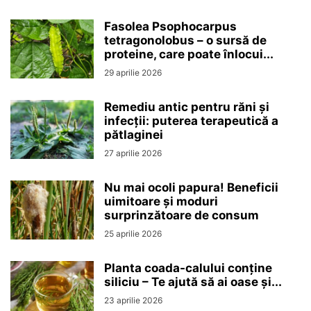
Fasolea Psophocarpus
tetragonolobus – o sursă de
proteine, care poate înlocui...
29 aprilie 2026
Remediu antic pentru răni și
infecții: puterea terapeutică a
pătlaginei
27 aprilie 2026
Nu mai ocoli papura! Beneficii
uimitoare și moduri
surprinzătoare de consum
25 aprilie 2026
Planta coada-calului conține
siliciu – Te ajută să ai oase și...
23 aprilie 2026