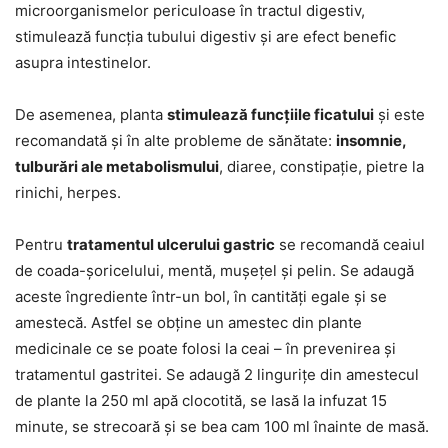
microorganismelor periculoase în tractul digestiv,
stimulează funcția tubului digestiv și are efect benefic
asupra intestinelor.
De asemenea, planta
stimulează funcțiile ficatului
și este
recomandată și în alte probleme de sănătate:
insomnie,
tulburări ale metabolismului
, diaree, constipație, pietre la
rinichi, herpes.
Pentru
tratamentul ulcerului gastric
se recomandă ceaiul
de coada-șoricelului, mentă, mușețel și pelin. Se adaugă
aceste îngrediente într-un bol, în cantități egale și se
amestecă. Astfel se obține un amestec din plante
medicinale ce se poate folosi la ceai – în prevenirea și
tratamentul gastritei. Se adaugă 2 lingurițe din amestecul
de plante la 250 ml apă clocotită, se lasă la infuzat 15
minute, se strecoară și se bea cam 100 ml înainte de masă.