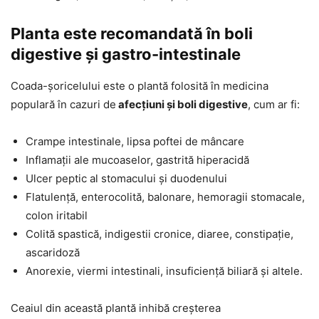
Planta este recomandată în boli
digestive și gastro-intestinale
Coada-șoricelului este o plantă folosită în medicina
populară în cazuri de
afecțiuni și boli digestive
, cum ar fi:
Crampe intestinale, lipsa poftei de mâncare
Inflamații ale mucoaselor, gastrită hiperacidă
Ulcer peptic al stomacului și duodenului
Flatulență, enterocolită, balonare, hemoragii stomacale,
colon iritabil
Colită spastică, indigestii cronice, diaree, constipație,
ascaridoză
Anorexie, viermi intestinali, insuficiență biliară și altele.
Ceaiul din această plantă inhibă creșterea