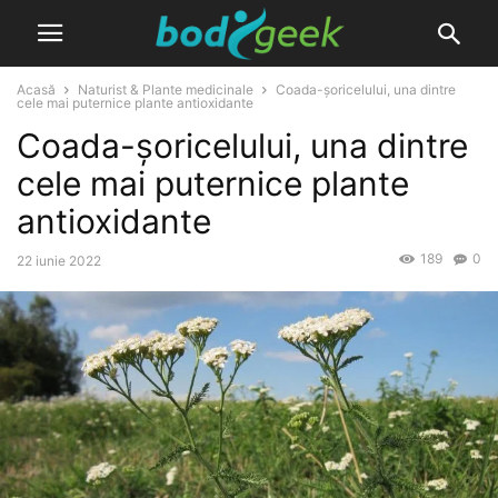
Acasă
Naturist & Plante medicinale
Coada-șoricelului, una dintre
cele mai puternice plante antioxidante
Coada-șoricelului, una dintre
cele mai puternice plante
antioxidante
189
0
22 iunie 2022