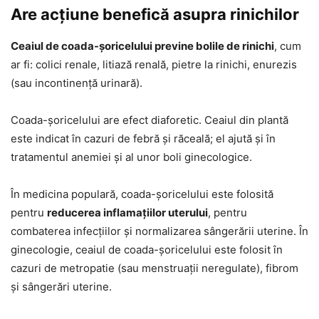
Are acțiune benefică asupra rinichilor
Ceaiul de coada-șoricelului previne bolile de rinichi
, cum
ar fi: colici renale, litiază renală, pietre la rinichi, enurezis
(sau incontinență urinară).
Coada-șoricelului are efect diaforetic. Ceaiul din plantă
este indicat în cazuri de febră și răceală; el ajută și în
tratamentul anemiei și al unor boli ginecologice.
În medicina populară, coada-șoricelului este folosită
pentru
reducerea inflamațiilor uterului
, pentru
combaterea infecțiilor și normalizarea sângerării uterine. În
ginecologie, ceaiul de coada-șoricelului este folosit în
cazuri de metropatie (sau menstruații neregulate), fibrom
și sângerări uterine.