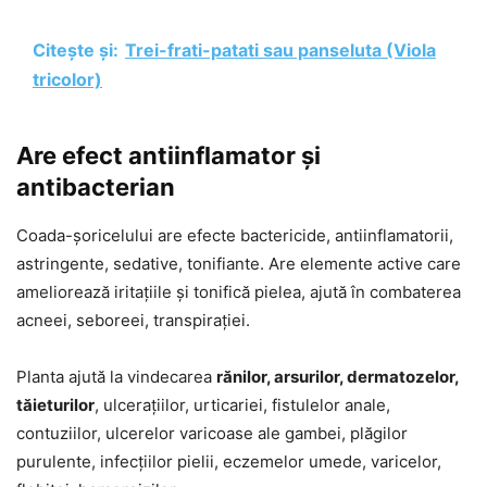
Citește și:
Trei-frati-patati sau panseluta (Viola
tricolor)
Are efect antiinflamator și
antibacterian
Coada-șoricelului are efecte bactericide, antiinflamatorii,
astringente, sedative, tonifiante. Are elemente active care
ameliorează iritațiile și tonifică pielea, ajută în combaterea
acneei, seboreei, transpirației.
Planta ajută la vindecarea
rănilor, arsurilor, dermatozelor,
tăieturilor
, ulcerațiilor, urticariei, fistulelor anale,
contuziilor, ulcerelor varicoase ale gambei, plăgilor
purulente, infecțiilor pielii, eczemelor umede, varicelor,