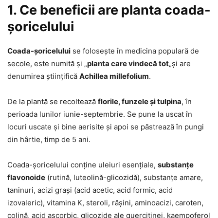
1. Ce beneficii are planta coada-
șoricelului
Coada-șoricelului
se folosește în medicina populară de
secole, este numită și „
planta care vindecă tot
„și are
denumirea științifică
Achillea millefolium
.
De la plantă se recoltează
florile, funzele și tulpina
, în
perioada lunilor iunie-septembrie. Se pune la uscat în
locuri uscate și bine aerisite și apoi se păstrează în pungi
din hârtie, timp de 5 ani.
Coada-șoricelului conține uleiuri esențiale,
substanțe
flavonoide
(rutină, luteolină-glicozidă), substanțe amare,
taninuri, acizi grași (acid acetic, acid formic, acid
izovaleric), vitamina K, steroli, rășini, aminoacizi, caroten,
colină, acid ascorbic, glicozide ale quercitinei, kaempoferol