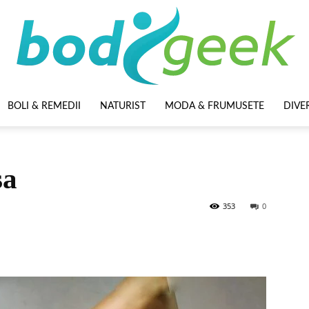
BOLI & REMEDII
NATURIST
MODA & FRUMUSETE
DIVE
BodyGeek
sa
353
0