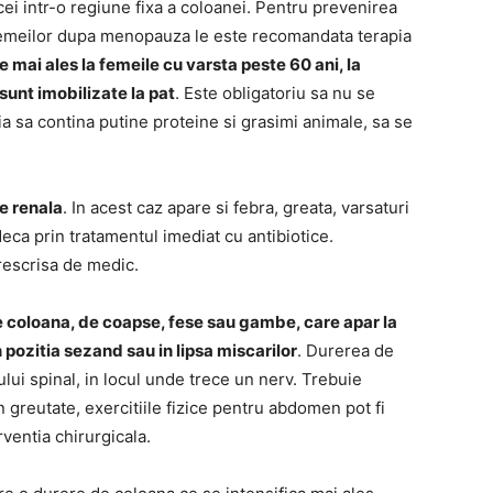
ei intr-o regiune fixa a coloanei. Pentru prevenirea
 femeilor dupa menopauza le este recomandata terapia
mai ales la femeile cu varsta peste 60 ani, la
sunt imobilizate la pat
. Este obligatoriu sa nu se
a sa contina putine proteine si grasimi animale, sa se
ie renala
. In acest caz apare si febra, greata, varsaturi
deca prin tratamentul imediat cu antibiotice.
prescrisa de medic.
e coloana, de coapse, fese sau gambe, care apar la
 pozitia sezand sau in lipsa miscarilor
. Durerea de
lui spinal, in locul unde trece un nerv. Trebuie
greutate, exercitiile fizice pentru abdomen pot fi
rventia chirurgicala.