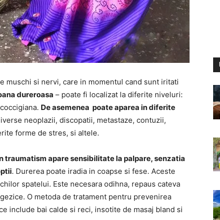
e muschi si nervi, care in momentul cand sunt iritati
oana dureroasa
– poate fi localizat la diferite niveluri:
, coccigiana.
De asemenea poate aparea in diferite
diverse neoplazii, discopatii, metastaze, contuzii,
rite forme de stres, si altele.
n traumatism apare sensibilitate la palpare, senzatia
ptii
. Durerea poate iradia in coapse si fese. Aceste
chilor spatelui. Este necesara odihna, repaus cateva
nalgezice. O metoda de tratament pentru prevenirea
ce include bai calde si reci, insotite de masaj bland si