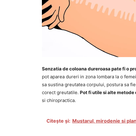
Senzatia de coloana dureroasa pate fi o pr
pot aparea dureri in zona lombara la o feme
sa sustina greutatea corpului, postura sa fie
corect greutatile.
Pot fi utile si alte metod
si chiropractica.
Citește și:
Mustarul, mirodenie si pla