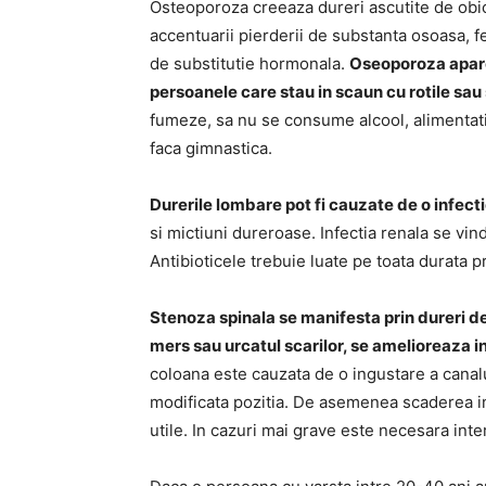
Osteoporoza creeaza dureri ascutite de obic
accentuarii pierderii de substanta osoasa,
de substitutie hormonala.
Oseoporoza apare 
persoanele care stau in scaun cu rotile sau 
fumeze, sa nu se consume alcool, alimentati
faca gimnastica.
Durerile lombare pot fi cauzate de o infect
si mictiuni dureroase. Infectia renala se vin
Antibioticele trebuie luate pe toata durata 
Stenoza spinala se manifesta prin dureri d
mers sau urcatul scarilor, se amelioreaza in
coloana este cauzata de o ingustare a canalu
modificata pozitia. De asemenea scaderea in 
utile. In cazuri mai grave este necesara inte