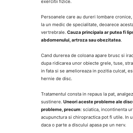
exercitii fizice.
Persoanele care au dureri lombare cronice, c
la un medic de specialitate, deoarece acesta
vertrebrale.
Cauza principala ar putea fi li
abdomenului, artroza sau obezitatea
.
Cand durerea de coloana apare brusc si iradi
dupa ridicarea unor obiecte grele, tuse, str
in fata si se amelioreaza in pozitia culcat, 
hernie de disc.
Tratamentul consta in repaus la pat, analgez
sustinere.
Uneori aceste probleme ale discu
probleme, precum
: sciatica, incontinenta ur
acupunctura si chiropractica pot fi utile. In
daca o parte a discului apasa pe un nerv.