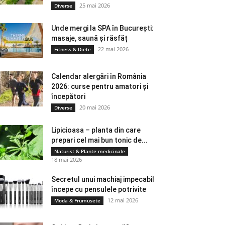
25 mai 2026
Diverse
Unde mergi la SPA în București:
masaje, saună și răsfăț
22 mai 2026
Fitness & Diete
Calendar alergări în România
2026: curse pentru amatori și
începători
20 mai 2026
Diverse
Lipicioasa – planta din care
prepari cel mai bun tonic de...
Naturist & Plante medicinale
18 mai 2026
Secretul unui machiaj impecabil
începe cu pensulele potrivite
12 mai 2026
Moda & Frumusete