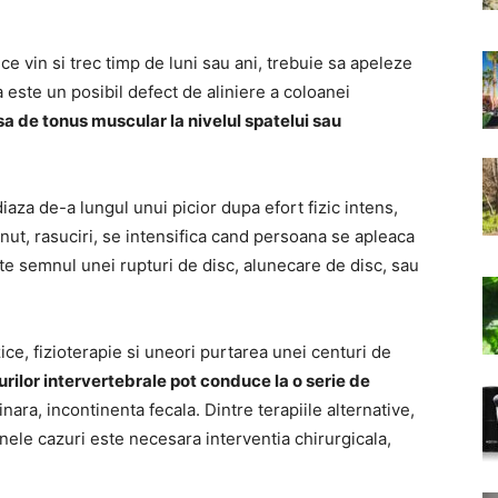
e vin si trec timp de luni sau ani, trebuie sa apeleze
 este un posibil defect de aliniere a coloanei
psa de tonus muscular la nivelul spatelui sau
aza de-a lungul unui picior dupa efort fizic intens,
anut, rasuciri, se intensifica cand persoana se apleaca
este semnul unei rupturi de disc, alunecare de disc, sau
ice, fizioterapie si uneori purtarea unei centuri de
rilor intervertebrale pot conduce la o serie de
inara, incontinenta fecala. Dintre terapiile alternative,
 unele cazuri este necesara interventia chirurgicala,