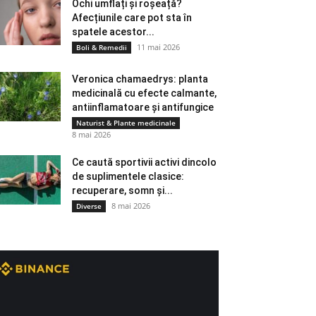
Ochi umflați și roșeață?
Afecțiunile care pot sta în
spatele acestor...
11 mai 2026
Boli & Remedii
Veronica chamaedrys: planta
medicinală cu efecte calmante,
antiinflamatoare și antifungice
Naturist & Plante medicinale
8 mai 2026
Ce caută sportivii activi dincolo
de suplimentele clasice:
recuperare, somn și...
8 mai 2026
Diverse