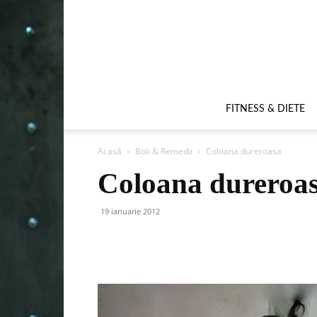
FITNESS & DIETE
Acasă
Boli & Remedii
Coloana dureroasa
Coloana dureroa
19 ianuarie 2012