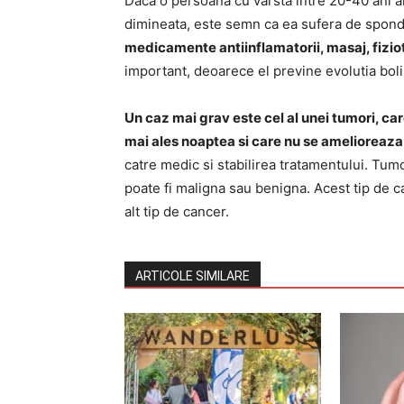
Daca o persoana cu varsta intre 20-40 ani a
dimineata, este semn ca ea sufera de spondi
medicamente antiinflamatorii, masaj, fiziote
important, deoarece el previne evolutia bolii 
Un caz mai grav este cel al unei tumori, ca
mai ales noaptea si care nu se amelioreaza 
catre medic si stabilirea tratamentului. Tu
poate fi maligna sau benigna. Acest tip de 
alt tip de cancer.
ARTICOLE SIMILARE