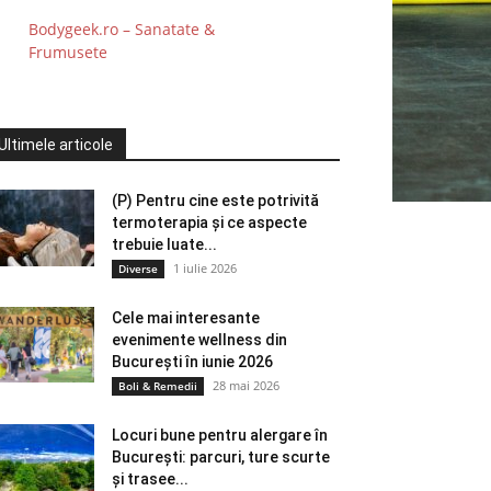
Bodygeek.ro – Sanatate &
Frumusete
Ultimele articole
(P) Pentru cine este potrivită
termoterapia și ce aspecte
trebuie luate...
1 iulie 2026
Diverse
Cele mai interesante
evenimente wellness din
București în iunie 2026
28 mai 2026
Boli & Remedii
Locuri bune pentru alergare în
București: parcuri, ture scurte
și trasee...