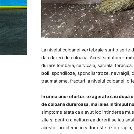
La nivelul coloanei vertebrale sunt o serie d
dau dureri de coloana. Acest simptom –
col
durere lombara, cervicala, sacrala, toracica
boli
: spondiloze, spondilartroze, nevralgii, 
traumatisme, fracturi la nivelul coloanei, dife
In urma unor eforturi exagerate sau dupa u
de coloana dureroasa, mai ales in timpul no
simptome arata ca a avut loc intinderea mus
zile si pentru ameliorarea durerii se iau a
acestor probleme in viitor este fizioterapia, 