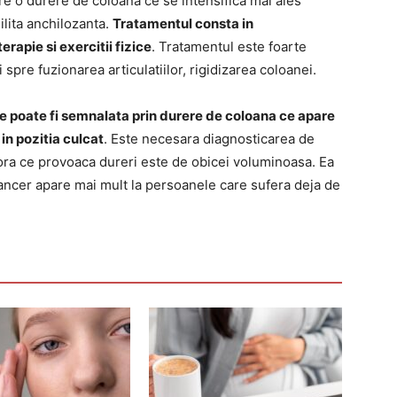
re o durere de coloana ce se intensifica mai ales
lita anchilozanta.
Tratamentul consta in
rapie si exercitii fizice
. Tratamentul este foarte
spre fuzionarea articulatiilor, rigidizarea coloanei.
re poate fi semnalata prin durere de coloana ce apare
in pozitia culcat
. Este necesara diagnosticarea de
mora ce provoaca dureri este de obicei voluminoasa. Ea
cancer apare mai mult la persoanele care sufera deja de