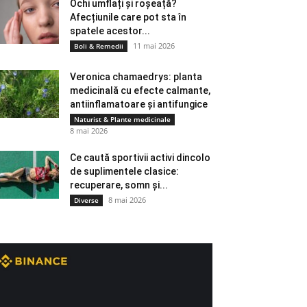
Ochi umflați și roșeață?
Afecțiunile care pot sta în
spatele acestor...
11 mai 2026
Boli & Remedii
Veronica chamaedrys: planta
medicinală cu efecte calmante,
antiinflamatoare și antifungice
Naturist & Plante medicinale
8 mai 2026
Ce caută sportivii activi dincolo
de suplimentele clasice:
recuperare, somn și...
8 mai 2026
Diverse