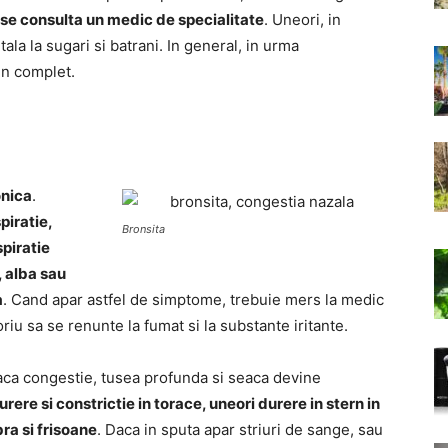
se consulta un medic de specialitate
. Uneori, in
la la sugari si batrani. In general, in urma
vin complet.
onica
.
piratie,
Bronsita
piratie
, alba sau
a
. Cand apar astfel de simptome, trebuie mers la medic
riu sa se renunte la fumat si la substante iritante.
aca congestie, tusea profunda si seaca devine
ere si constrictie in torace, uneori durere in stern in
ra si frisoane
. Daca in sputa apar striuri de sange, sau