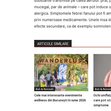
substante transmise pe calea aerului: praf, 
mucegai, par de animale – care pot induce o
alergica. Simptomele febrei fanului pot fi a
prin numeroase medicamente. Unele insa d
efecte secundare, ca de exemplu somnolen
ARTICOLE SIMILARE
Boli & Remedii
Boli & Remed
Cele mai interesante evenimente
Ochi umflați
wellness din București în iunie 2026
care pot st
simptome