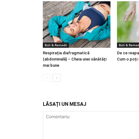
Boli & Remedii
Boli & Remed
Respirația diafragmatică
De ce reapa
(abdominală) – Cheia unei sănătăți
Cum o poți
mai bune
LĂSAȚI UN MESAJ