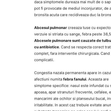
daca simptomele dureaza mai mult de o sapt
pot fi provocate de mediul inconjurator, de a
bronsita acuta care recidiveaza duc la brons
Abcesul pulmonar
creeaza tuse cu expectora
verzuie si striata cu sange, febra peste 38,
Abcesele pulmonare sunt cauzate de tulburar
cu antibiotice
. Cand se respecta corect tra
complet, fara interventie chirurgicala. Cand 
complicatii.
Congestia nazala permanenta apare in cazu
afectiuni numita
febra fanului
. Aceasta are
simptome specifice: nasul este infundat cu 
apoasa, apar stranuturi frecvente, cefalee, 
mancarimi ale ochilor si planseului bucal, i
iritabilitate. In acest caz trebuie evitate anu