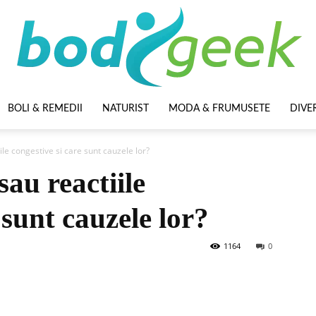
BOLI & REMEDII
NATURIST
MODA & FRUMUSETE
DIVE
BodyGeek
ile congestive si care sunt cauzele lor?
sau reactiile
 sunt cauzele lor?
1164
0