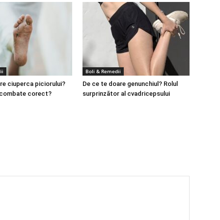
ii
Boli & Remedii
re ciuperca piciorului?
De ce te doare genunchiul? Rolul
 combate corect?
surprinzător al cvadricepsului