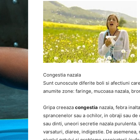
Congestia nazala
Sunt cunoscute diferite boli si afectiuni care
anumite zone: faringe, mucoasa nazala, bronhi
Gripa creeaza
congestia
nazala, febra inalta
sprancenelor sau a ochilor, in obraji sau de o
sau dinti, uneori secretie nazala purulenta. 
varsaturi, diaree, indigestie. De asemenea, ma
nivelul gatului si probleme respiratorii (sufo