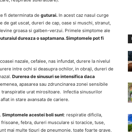
ate fi determinata de
guturai.
In acest caz nasul curge
ie de gat uscat, dureri de cap, oase si muschi, stranut,
i devine groasa si galben-verzui. Primele simptome ale
uturaiul dureaza o saptamana. Simptomele pot fi
asei nazale, cefalee, nas infundat, durere la nivelul
urere intre ochi si deasupra ochilor, in obraji, dureri de
 nazal.
Durerea de sinusuri se intensifica daca
semenea, apasarea sau zdruncinarea zonei sensibile
 transpiratie urat mirositoare. Infectia sinusurilor
aflat in stare avansata de cariere.
.
Simptomele acestei boli sunt
: respiratie dificila,
frisoane, febra, dureri musculare si toracice, tuse,
 Sunt mai multe tipuri de pneumonie, toate foarte grave.