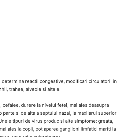
 determina reactii congestive, modificari circulatorii in
i, trahee, alveole si altele.
, cefalee, durere la nivelul fetei, mai ales deasupra
 parte si de alta a septului nazal, la maxilarul superior
Unele tipuri de virus produc si alte simptome: greata,
i ales la copii, pot aparea ganglioni limfatici mariti la
care, respiratie suieratoare).