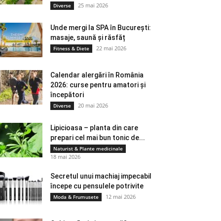
25 mai 2026
Diverse
Unde mergi la SPA în București:
masaje, saună și răsfăț
22 mai 2026
Fitness & Diete
Calendar alergări în România
2026: curse pentru amatori și
începători
20 mai 2026
Diverse
Lipicioasa – planta din care
prepari cel mai bun tonic de...
Naturist & Plante medicinale
18 mai 2026
Secretul unui machiaj impecabil
începe cu pensulele potrivite
12 mai 2026
Moda & Frumusete