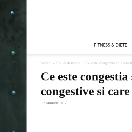
FITNESS & DIETE
Acasă
Boli & Remedii
Ce este congestia sau reacti
Ce este congestia 
congestive si care
18 ianuarie 2012