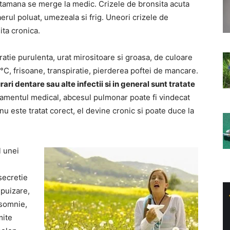
amana se merge la medic. Crizele de bronsita acuta
erul poluat, umezeala si frig. Uneori crizele de
ita cronica.
tie purulenta, urat mirositoare si groasa, de culoare
5°C, frisoane, transpiratie, pierderea poftei de mancare.
i dentare sau alte infectii si in general sunt tratate
tamentul medical, abcesul pulmonar poate fi vindecat
nu este tratat corect, el devine cronic si poate duce la
l unei
secretie
epuizare,
nsomnie,
mite