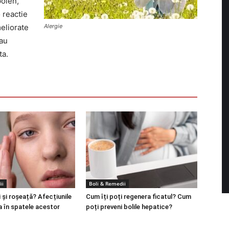
polen,
 reactie
meliorate
Alergie
au
ta.
ii
Boli & Remedii
 și roșeață? Afecțiunile
Cum îți poți regenera ficatul? Cum
a în spatele acestor
poți preveni bolile hepatice?