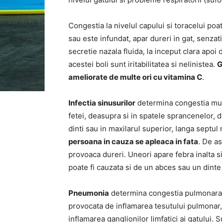
Congestia la nivelul capului si toracelui po
sau este infundat, apar dureri in gat, senzat
secretie nazala fluida, la inceput clara apo
acestei boli sunt iritabilitatea si nelinistea.
G
ameliorate de multe ori cu vitamina C
.
Infectia sinusurilor
determina congestia muco
fetei, deasupra si in spatele sprancenelor, d
dinti sau in maxilarul superior, langa septul
persoana in cauza se apleaca in fata
. De a
provoaca dureri. Uneori apare febra inalta si
poate fi cauzata si de un abces sau un dinte 
Pneumonia
determina congestia pulmonara
provocata de inflamarea tesutului pulmonar, 
inflamarea ganglionilor limfatici ai gatului.