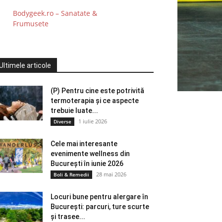
Bodygeek.ro – Sanatate &
Frumusete
Ultimele articole
(P) Pentru cine este potrivită
termoterapia și ce aspecte
trebuie luate...
1 iulie 2026
Diverse
Cele mai interesante
evenimente wellness din
București în iunie 2026
28 mai 2026
Boli & Remedii
Locuri bune pentru alergare în
București: parcuri, ture scurte
și trasee...