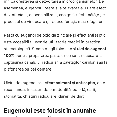
inhibă creșterea și dezvoltarea microorganismelor. De
asemenea, eugenolul oferă și alte avantaje. El are efect
dezinfectant, desensibilizant, analgezic, îmbunătățește
procesul de vindecare și reduce funcția macrofagelor.
Pasta cu eugenol de oxid de zinc are și efect antiseptic,
este accesibilă, ușor de utilizat de medici în practica
stomatologică. Stomatologii folosesc și
ulei de eugenol
100%
pentru prepararea pastelor ce sunt necesare la
căptușirea canalului radicular, a cavităților cariilor, sau la
plafonarea pulpei dentare.
Uleiul de eugenol are
efect calmant și antiseptic
, este
recomandat în cazuri de parodontită, pulpită, carii,
stomatită, chisturi radiculare, dureri de dinți.
Eugenolul este folosit în anumite