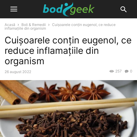
Acasă
Boli & Remedii
Cuișoarele conțin eugenol, ce reduce
inflamațiile din organism
Cuișoarele conțin eugenol, ce
reduce inflamațiile din
organism
257
0
26 august 2022