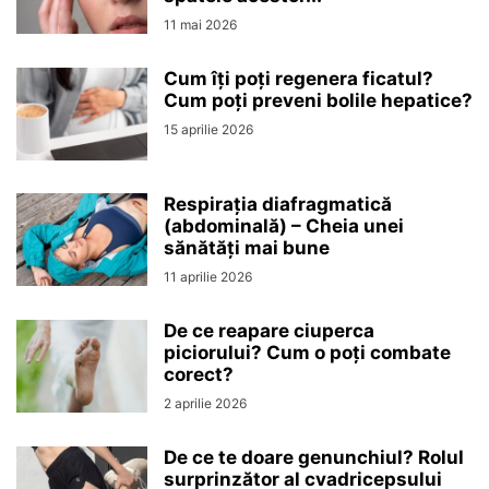
11 mai 2026
Cum îți poți regenera ficatul?
Cum poți preveni bolile hepatice?
15 aprilie 2026
Respirația diafragmatică
(abdominală) – Cheia unei
sănătăți mai bune
11 aprilie 2026
De ce reapare ciuperca
piciorului? Cum o poți combate
corect?
2 aprilie 2026
De ce te doare genunchiul? Rolul
surprinzător al cvadricepsului