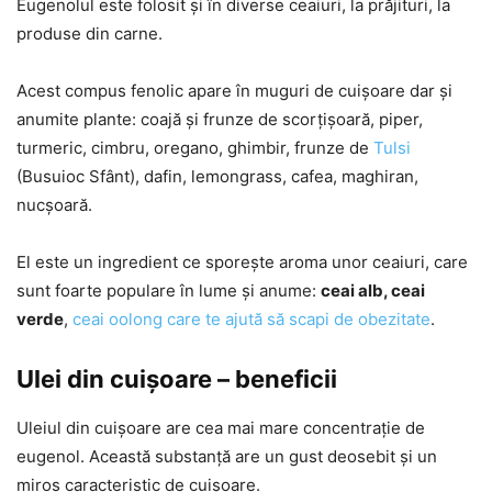
Eugenolul este folosit și în diverse ceaiuri, la prăjituri, la
produse din carne.
Acest compus fenolic apare în muguri de cuișoare dar și
anumite plante: coajă și frunze de scorțișoară, piper,
turmeric, cimbru, oregano, ghimbir, frunze de
Tulsi
(Busuioc Sfânt), dafin, lemongrass, cafea, maghiran,
nucșoară.
El este un ingredient ce sporește aroma unor ceaiuri, care
sunt foarte populare în lume și anume:
ceai alb, ceai
verde
,
ceai oolong care te ajută să scapi de obezitate
.
Ulei din cuișoare – beneficii
Uleiul din cuișoare are cea mai mare concentrație de
eugenol. Această substanță are un gust deosebit și un
miros caracteristic de cuișoare.